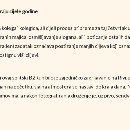
raju cijele godine
lega i kolegica, ali cijeli proces pripreme za taj četvrtak 
anih majica, osmišljavanje slogana, ali i poticanje ostalih d
rađeni zadatak označava postizanje manjih ciljeva koji osnaž
ignu viši ciljevi.
 ovaj splitski B2Run bilo je zajedničko zagrijavanje na Rivi
mah na početku, sjajna atmosfera se nastavi do kraja dana. N
timovima, a nakon fotografiranja druženje je, uz pivo, sendv