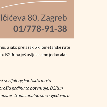
ju, a iako prelazak 5 kilometarske rute
ekstu B2Runa još uvijek samo jedan alat
ost socijalnog kontakta među
prošlu godinu to potvrđuje. B2Run
tmosferi tradicionalno smo svjedočili u