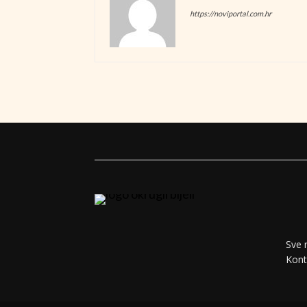
https://noviportal.com.hr
Sve 
Kont