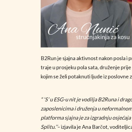
B2Run je sjajna aktivnost nakon posla i 
traje u prosjeku pola sata, druženje prije
kojim se želi potaknuti ljude iz poslovne
“ ‘S’ u ESG-u nit je vodilja B2Runa i dr
zaposlenicima i druženja u neformalnom
platforma sjajna je za izgradnju osjećaja
Splitu.’’
– izjavila je Ana Barčot, voditelj