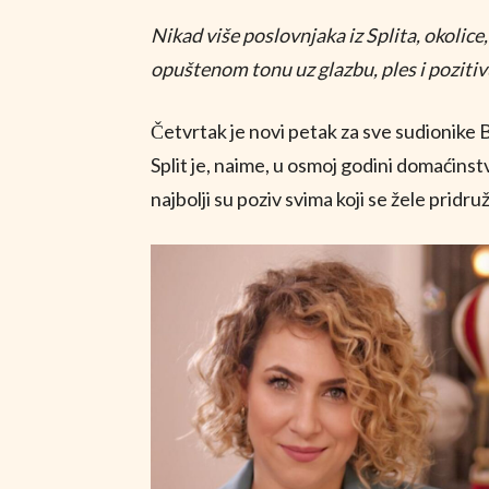
Nikad više poslovnjaka iz Splita, okolice,
opuštenom tonu uz glazbu, ples i poziti
Četvrtak je novi petak za sve sudionike 
Split je, naime, u osmoj godini domaćinst
najbolji su poziv svima koji se žele pridr