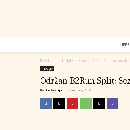
LIFE
Početna
Lifestyle
Održan B2Run Split: Sezona kr
Lifestyle
Održan B2Run Split: Se
By
Redakcija
-
17 svibnja, 2024