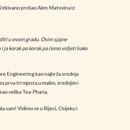
lj očekivano prošao Alen Matovina iz
editi u ovom gradu. Osim sjajne
 i ja korak po korak pa ćemo vidjeti kako
shore Engineering kao najbrža srednja
za prva tri mjesta u malim, srednjim i
 kao velika Tea-Pharia.
 vam! Vidimo se u Rijeci, Osijeku i