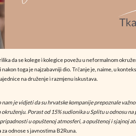
prilika da se kolege i kolegice povežu u neformalnom okružen
 i nakon toga je najzabavniji dio. Trčanje je, naime, u kont
 zajednice na druženje i razmjenu iskustava.
ago nam je vidjeti da su hrvatske kompanije prepoznale važn
 okruženju. Porast od 15% sudionika u Splitu u odnosu na 
 pripadnosti u opuštenoj atmosferi, a opuštenoj i sjajnoj a
ica za odnose s javnostima B2Runa.