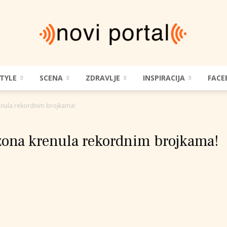
STYLE
SCENA
ZDRAVLJE
INSPIRACIJA
FACE
Novi
enula rekordnim brojkama!
zona krenula rekordnim brojkama!
Portal
|