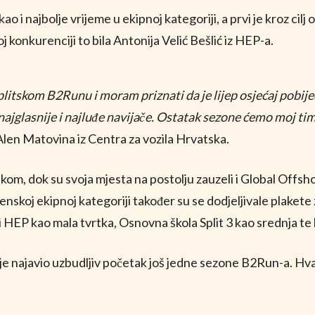
kao i najbolje vrijeme u ekipnoj kategoriji, a prvi je kroz ci
 konkurenciji to bila Antonija Velić Bešlić iz HEP-a.
plitskom B2Runu i moram priznati da je lijep osjećaj pobij
 najglasnije i najluđe navijače. Ostatak sezone ćemo moj tim
 Alen Matovina iz Centra za vozila Hrvatska.
lekom, dok su svoja mjesta na postolju zauzeli i Global Off
ženskoj ekipnoj kategoriji također su se dodjeljivale plakete 
li HEP kao mala tvrtka, Osnovna škola Split 3 kao srednja te
e najavio uzbudljiv početak još jedne sezone B2Run-a. Hvala