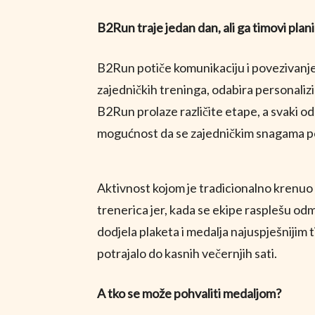
B2Run traje jedan dan, ali ga timovi plani
B2Run potiče komunikaciju i povezivanje ko
zajedničkih treninga, odabira personalizir
B2Run prolaze različite etape, a svaki od
mogućnost da se zajedničkim snagama post
Aktivnost kojom je tradicionalno krenuo i
trenerica jer, kada se ekipe rasplešu od
dodjela plaketa i medalja najuspješnijim 
potrajalo do kasnih večernjih sati.
A tko se može pohvaliti medaljom?