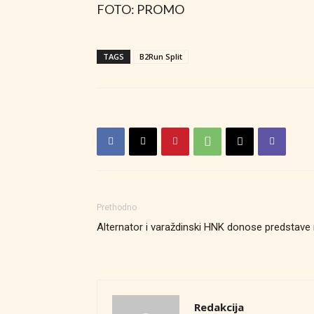
FOTO: PROMO
TAGS
B2Run Split
Prethodno
Alternator i varaždinski HNK donose predstave
Redakcija