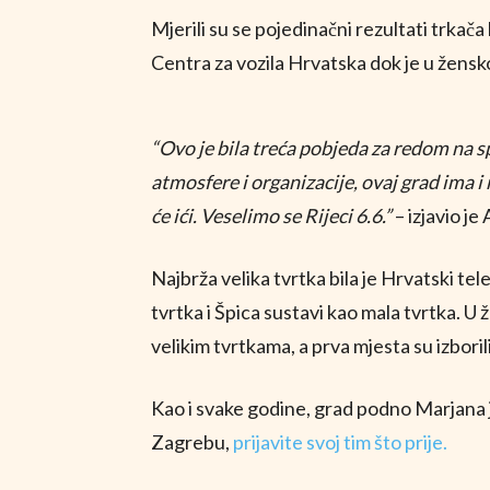
Mjerili su se pojedinačni rezultati trkača 
Centra za vozila Hrvatska dok je u ženskoj
“Ovo je bila treća pobjeda za redom na s
atmosfere i organizacije, ovaj grad ima i
će ići. Veselimo se Rijeci 6.6.”
– izjavio je
Najbrža velika tvrtka bila je Hrvatski te
tvrtka i Špica sustavi kao mala tvrtka. U 
velikim tvrtkama, a prva mjesta su izbori
Kao i svake godine, grad podno Marjana j
Zagrebu,
prijavite svoj tim što prije.