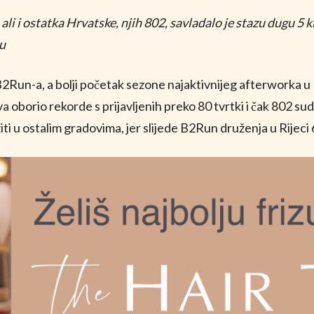
 ali i ostatka Hrvatske, njih 802, savladalo je stazu dugu 5 
vu
HR
B2Run-a, a bolji početak sezone najaktivnijeg afterworka u 
va oborio rekorde s prijavljenih preko 80 tvrtki i čak 802 su
užiti u ostalim gradovima, jer slijede B2Run druženja u Rijeci