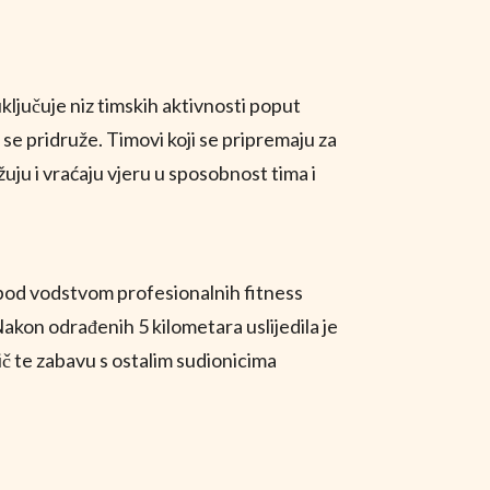
uključuje niz timskih aktivnosti poput
a se pridruže. Timovi koji se pripremaju za
uju i vraćaju vjeru u sposobnost tima i
, pod vodstvom profesionalnih fitness
akon odrađenih 5 kilometara uslijedila je
ič te zabavu s ostalim sudionicima