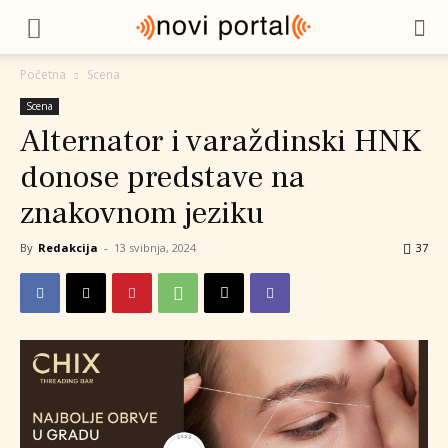
Početna
Scena
Scena
Alternator i varaždinski HNK
donose predstave na
znakovnom jeziku
By
Redakcija
-
13 svibnja, 2024
37