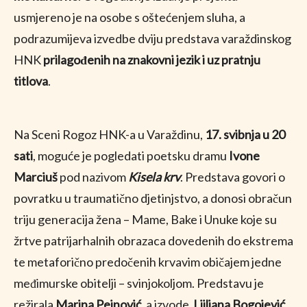
usmjereno je na osobe s oštećenjem sluha, a
podrazumijeva izvedbe dviju predstava varaždinskog
HNK
prilagođenih na znakovni jezik
i uz pratnju
titlova
.
Na Sceni Rogoz HNK-a u Varaždinu,
17. svibnja u 20
sati
, moguće je pogledati poetsku dramu
Ivone
Marciuš
pod nazivom
Kisela krv
. Predstava govori o
povratku u traumatično djetinjstvo, a donosi obračun
triju generacija žena – Mame, Bake i Unuke koje su
žrtve patrijarhalnih obrazaca dovedenih do ekstrema
te metaforično predočenih krvavim običajem jedne
međimurske obitelji – svinjokoljom. Predstavu je
režirala
Marina Pejnović
, a izvode
Ljiljana Bogojević
,