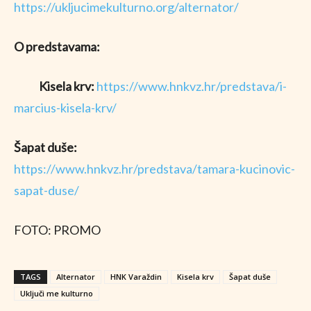
https://ukljucimekulturno.org/alternator/
O predstavama:
Kisela krv:
https://www.hnkvz.hr/predstava/i-
marcius-kisela-krv/
Šapat duše:
https://www.hnkvz.hr/predstava/tamara-kucinovic-
sapat-duse/
FOTO: PROMO
TAGS
Alternator
HNK Varaždin
Kisela krv
Šapat duše
Uključi me kulturno