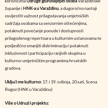
korisnicima
Udruge gluhoslijepih osoba
Varaždinske
županije i
HNK-a u Varaždinu
, a dugoročno nastoji
osvijestiti važnost prilagođavanja umjetničkih
sadržaja osobama sa senzornim oštećenjima,
potaknuti povećanje ponude i dostupnosti
prilagođenog repertoara u kulturnim ustanovama te
posljedično smanjiti diskriminaciju i potaknuti
inkluzivnost i participaciju ranjivih skupina u
kulturno-umjetničkim programima hrvatskih
gradova.
Uključi me kulturno:
17. i 19. svibnja, 20 sati, Scena
Rogoz (HNK u Varaždinu)
Više o Udruzi i projektu: