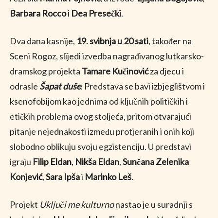
Barbara Rocco
i
Dea Presečki
.
Dva dana kasnije,
19. svibnja u 20 sati
, također na
Sceni Rogoz, slijedi izvedba nagrađivanog lutkarsko-
dramskog projekta
Tamare Kučinović
za djecu i
odrasle
Šapat duše
. Predstava se bavi izbjeglištvom i
ksenofobijom kao jednima od ključnih političkih i
etičkih problema ovog stoljeća, pritom otvarajući
pitanje nejednakosti između protjeranih i onih koji
slobodno oblikuju svoju egzistenciju. U predstavi
igraju
Filip Eldan
,
Nikša Eldan
,
Sunčana Zelenika
Konjević
,
Sara Ipša
i
Marinko Leš
.
Projekt
Uključi me kulturno
nastao je u suradnji s