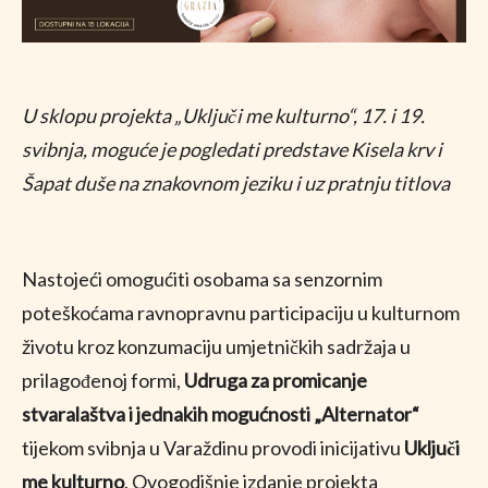
U sklopu projekta „Uključi me kulturno“, 17. i 19.
svibnja, moguće je pogledati predstave Kisela krv i
Šapat duše na znakovnom jeziku i uz pratnju titlova
Nastojeći omogućiti osobama sa senzornim
poteškoćama ravnopravnu participaciju u kulturnom
životu kroz konzumaciju umjetničkih sadržaja u
prilagođenoj formi,
Udruga za promicanje
stvaralaštva i jednakih mogućnosti „Alternator“
tijekom svibnja u Varaždinu provodi inicijativu
Uključi
me kulturno
. Ovogodišnje izdanje projekta