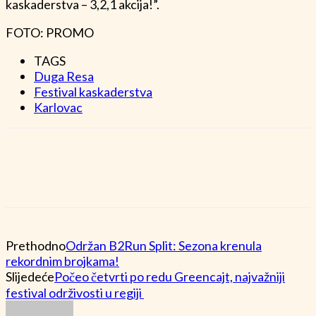
kaskaderstva – 3,2,1 akcija!”.
FOTO: PROMO
TAGS
Duga Resa
Festival kaskaderstva
Karlovac
Prethodno
Održan B2Run Split: Sezona krenula
rekordnim brojkama!
Slijedeće
Počeo četvrti po redu Greencajt, najvažniji
festival održivosti u regiji