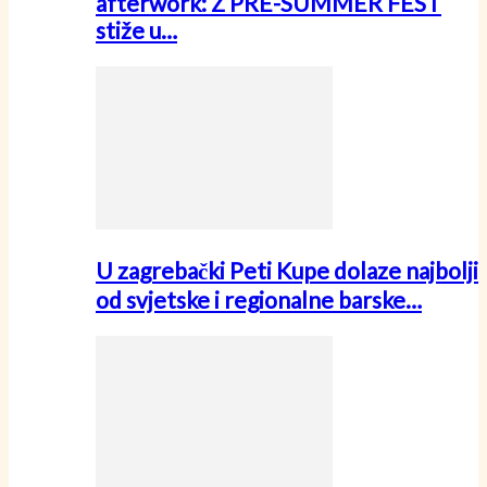
afterwork: Z PRE-SUMMER FEST
stiže u…
U zagrebački Peti Kupe dolaze najbolji
od svjetske i regionalne barske…