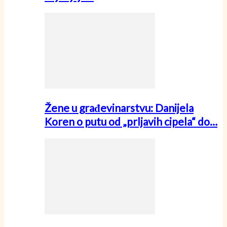
Žene u građevinarstvu: Danijela
Koren o putu od „prljavih cipela“ do…