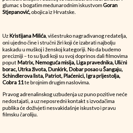
glumac s bogatim međunarodnim iskustvom
Goran
Stjepanović,
obojica iz Hrvatske.
Uz
Kristijana Milića
, višestruko nagrađivanog redatelja,
oni ujedno čine i stručni žiri koji će izabrati najbolju
kaskadu u muškoj i ženskoj kategoriji. No da budemo
precizniji – to su ljudi koji su svoj doprinos dali filmovima
poput
Matrix, Nemoguća misija, Liga pravednika, Ulični
borac,
Utrka života, Dunkirk, Dobar posao u Šangaju,
Schindlerova lista, Patriot, Plaćenici, Igra prijestolja,
Cobra 11
te brojnim drugim naslovima.
Pravog adrenalinskog uzbuđenja uz puno pozitive neće
nedostajati, a uz neposredni kontakt s izvođačima
publika će doživjeti nesvakidašnje iskustvo i pravu
filmsku čaroliju.