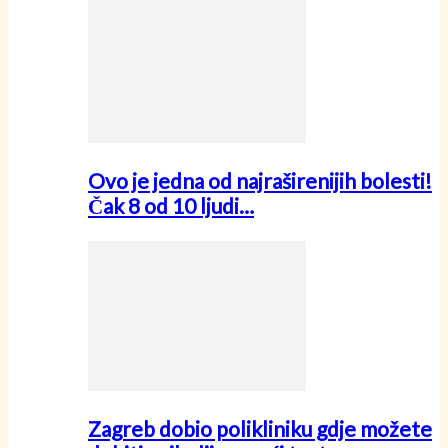
Ovo je jedna od najraširenijih bolesti!
Čak 8 od 10 ljudi…
Zagreb dobio polikliniku gdje možete