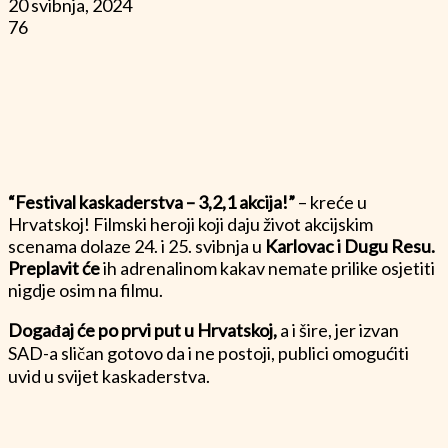
20 svibnja, 2024
76
“Festival kaskaderstva – 3,2,1 akcija!”
– kreće u
Hrvatskoj! Filmski heroji koji daju život akcijskim
scenama dolaze 24. i 25. svibnja u
Karlovac i Dugu Resu.
Preplavit će
ih adrenalinom kakav nemate prilike osjetiti
nigdje osim na filmu.
Događaj će po prvi put u Hrvatskoj,
a i šire, jer izvan
SAD-a sličan gotovo da i ne postoji, publici omogućiti
uvid u svijet kaskaderstva.