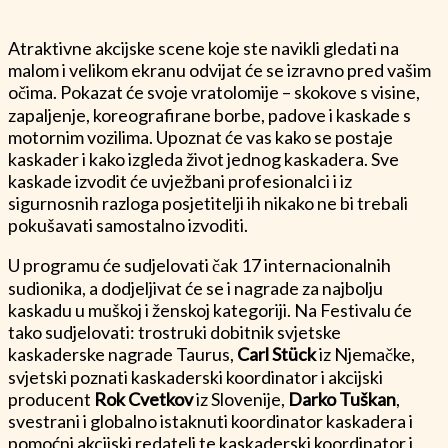
Atraktivne akcijske scene koje ste navikli gledati na
malom i velikom ekranu odvijat će se izravno pred vašim
očima. Pokazat će svoje vratolomije – skokove s visine,
zapaljenje, koreografirane borbe, padove i kaskade s
motornim vozilima. Upoznat će vas kako se postaje
kaskader i kako izgleda život jednog kaskadera. Sve
kaskade izvodit će uvježbani profesionalci i iz
sigurnosnih razloga posjetitelji ih nikako ne bi trebali
pokušavati samostalno izvoditi.
U programu će sudjelovati čak 17 internacionalnih
sudionika, a dodjeljivat će se i nagrade za najbolju
kaskadu u muškoj i ženskoj kategoriji. Na Festivalu će
tako sudjelovati: trostruki dobitnik svjetske
kaskaderske nagrade Taurus,
Carl Stück
iz Njemačke,
svjetski poznati kaskaderski koordinator i akcijski
producent
Rok Cvetkov
iz Slovenije,
Darko Tuškan
,
svestrani i globalno istaknuti koordinator kaskadera i
pomoćni akcijski redatelj te kaskaderski koordinator i