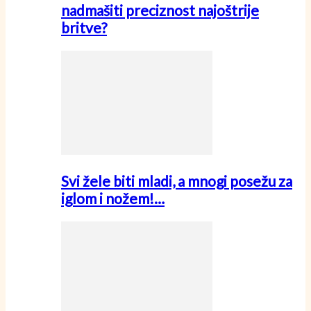
nadmašiti preciznost najoštrije
britve?
Svi žele biti mladi, a mnogi posežu za
iglom i nožem!…