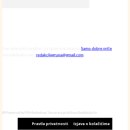
Sve naše priče pratite i na facebook stranici
Samo dobre priče
Kontaktirajte nas:
redakcijagrupa@gmail.com
© Powered by PiS Marketing / Sva prava pridržava Redakcija.hr
Pravila privatnosti
Izjava o kolačićima