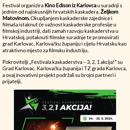
Festival organizira
Kino Edison iz Karlovca
u suradnji s
jednim od najiskusnijih hrvatskih kaskadera,
Željkom
Matovinom.
Okupljanjem kaskaderske zajednice i
filmaša istaknut će važnost kaskaderske profesije u
filmskoj industriji, dati zamah razvoju kaskaderstva u
Hrvatskoj, potaknuti filmske suradnje te promovirati
grad Karlovac, Karlovačku županiju i cijelu Hrvatsku kao
atraktivno mjesto za filmsku industriju.
Pokrovitelji „Festivala kaskaderstva – 3, 2, 1 akcija!” su
Grad Karlovac, Karlovačka županija i TZ grada Karlovca,
a ovaj inovativni projekt podržali su brojni partneri i
prijatelji.