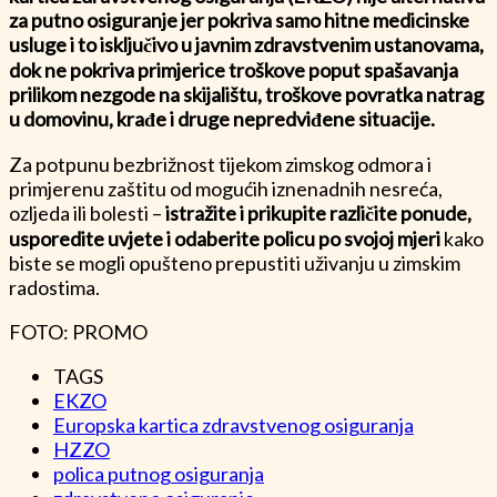
za putno osiguranje jer pokriva samo hitne medicinske
usluge i to isključivo u javnim zdravstvenim ustanovama,
dok ne pokriva primjerice troškove poput spašavanja
prilikom nezgode na skijalištu, troškove povratka natrag
u domovinu, krađe i druge nepredviđene situacije.
Za potpunu bezbrižnost tijekom zimskog odmora i
primjerenu zaštitu od mogućih iznenadnih nesreća,
ozljeda ili bolesti –
istražite i prikupite različite ponude,
usporedite uvjete i odaberite policu po svojoj mjeri
kako
biste se mogli opušteno prepustiti uživanju u zimskim
radostima.
FOTO: PROMO
TAGS
EKZO
Europska kartica zdravstvenog osiguranja
HZZO
polica putnog osiguranja