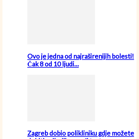
Ovo je jedna od najraširenijih bolesti!
Čak 8 od 10 ljudi…
Zagreb dobio polikliniku gdje možete