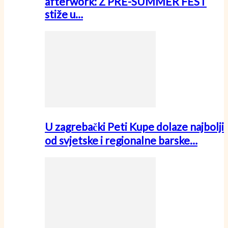
afterwork: Z PRE-SUMMER FEST
stiže u…
U zagrebački Peti Kupe dolaze najbolji
od svjetske i regionalne barske…