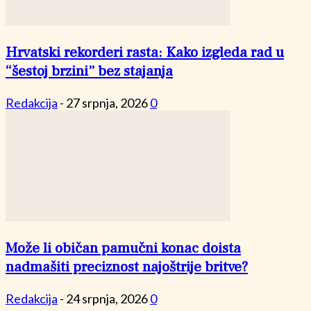
Hrvatski rekorderi rasta: Kako izgleda rad u
“šestoj brzini” bez stajanja
Redakcija
-
27 srpnja, 2026
0
Može li običan pamučni konac doista
nadmašiti preciznost najoštrije britve?
Redakcija
-
24 srpnja, 2026
0