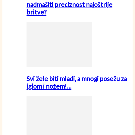
nadmašiti preciznost najoštrije
britve?
Svi žele biti mladi, a mnogi posežu za
iglom i nožem!…