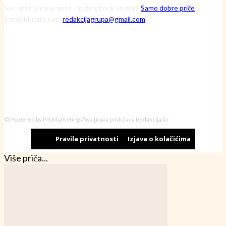
Sve naše priče pratite i na facebook stranici
Samo dobre priče
Kontaktirajte nas:
redakcijagrupa@gmail.com
© Powered by PiS Marketing / Sva prava pridržava Redakcija.hr
Pravila privatnosti
Izjava o kolačićima
Više priča...