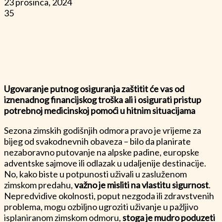
23 prosinca, 2024
35
Ugovaranje putnog osiguranja zaštitit će vas od
iznenadnog financijskog troška ali i osigurati pristup
potrebnoj medicinskoj pomoći u hitnim situacijama
Sezona zimskih godišnjih odmora pravo je vrijeme za
bijeg od svakodnevnih obaveza – bilo da planirate
nezaboravno putovanje na alpske padine, europske
adventske sajmove ili odlazak u udaljenije destinacije.
No, kako biste u potpunosti uživali u zasluženom
zimskom predahu,
važno je misliti na vlastitu sigurnost
.
Nepredvidive okolnosti, poput nezgoda ili zdravstvenih
problema, mogu ozbiljno ugroziti uživanje u pažljivo
isplaniranom zimskom odmoru,
stoga je mudro poduzeti