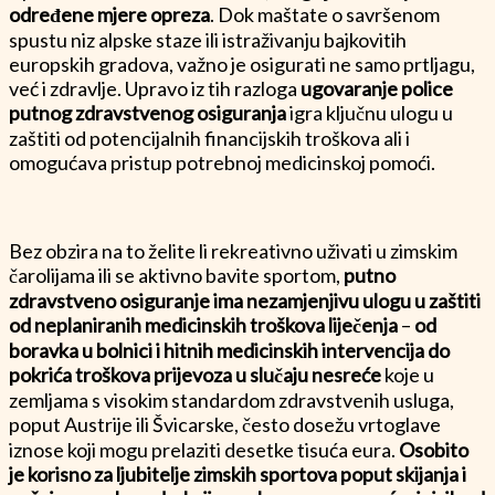
određene mjere opreza
. Dok maštate o savršenom
spustu niz alpske staze ili istraživanju bajkovitih
europskih gradova, važno je osigurati ne samo prtljagu,
već i zdravlje. Upravo iz tih razloga
ugovaranje police
putnog zdravstvenog osiguranja
igra ključnu ulogu u
zaštiti od potencijalnih financijskih troškova ali i
omogućava pristup potrebnoj medicinskoj pomoći.
Bez obzira na to želite li rekreativno uživati u zimskim
čarolijama ili se aktivno bavite sportom,
putno
zdravstveno osiguranje ima nezamjenjivu ulogu u zaštiti
od neplaniranih medicinskih troškova liječenja
–
od
boravka u bolnici i hitnih medicinskih intervencija do
pokrića troškova prijevoza u slučaju nesreće
koje u
zemljama s visokim standardom zdravstvenih usluga,
poput Austrije ili Švicarske, često dosežu vrtoglave
iznose koji mogu prelaziti desetke tisuća eura.
Osobito
je korisno za ljubitelje zimskih sportova poput skijanja i