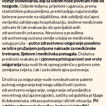
vožnje snowboarda, koji sa sobom nose povećani rizik od
nezgode.
Ozljede koljena, prijelomi i uganuća, prema
statističkim pokazateljima, predstavljaju najučestalije
tjelesne povrede na skijalištima, dok ozbiljniji slučajevi
nerijetko zahtijevaju hospitalizaciju, složene medicinske
zahvate ili čak evakuaciju do specijaliziranih
zdravstvenih ustanova. Neovisno o pravilima
zdravstvenog sustava zemlje u kojoj se medicinska
usluga pruža –
putno zdravstveno osiguranje posebno
se ističe pružanjem potpune naknade za medicinske
tretmane, lijekove i medicinska pomagala.
Dodatna
prednost svakako je i
cjenovna pristupačnost ove vrste
osiguranja
koja nudi širok opseg pokrića u gotovo svim
zemljama svijeta, čak i za kratkotrajna putovanja.
Društva za osiguranje nude sveobuhvatne pakete
putnog osiguranja koji mogu uključivati i putno
zdravstveno osiguranje, osiguranje od posljedica
nesretnog slučaja (nezgode), zaštitu od gubitka prtljage
ili dokumenata, otkaza putovanja i sličnih situacija.
Pri
odabiru odgovarajuće police, korisno je istražiti i