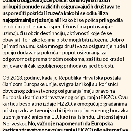
prikupiti ponude različitih osiguravajućih društava te
usporediti pokrića i izuzeća kako bi se odlučili za
najoptimalnije rješenje
ali i kako bi se polica prilagodila
osobnim potrebama i specifičnostima putovanja –
uzimajući u obzir destinaciju, aktivnosti koje će se
obavljati te rizike kojima biste mogli biti izloženi. Dobro
je imati na umu kako mnoga društva za osiguranje nude i
opciju dodavanja pokrića – poput osiguranja za
odgovornost prema trećim osobama, zaštitu od krađe i
prijevare ili čak izgubljenog prihoda uslijed bolesti.
Od 2013. godine, kada je Republika Hrvatska postala
članicom Europske unije, svi građani koji su korisnici
obveznog zdravstvenog osiguranja imaju pravo na
Europsku karticu zdravstvenog osiguranja (EKZO). Ovu
karticu besplatno izdaje HZZO, a omogućuje građanima
pristup zdravstvenoj skrbi tijekom privremenog boravka
u zemljama članicama EU, kao i na Islandu, Lihtenštajnu i
Norveškoj.
No, važno je napomenuti da Europska
kartica zdravstvenog osiguranja (EKZO) nije alternativa