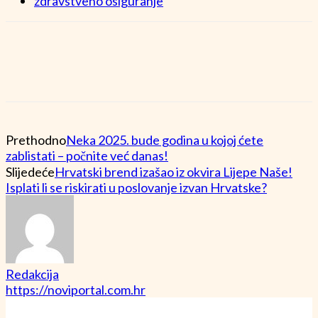
zdravstveno osiguranje
Prethodno
Neka 2025. bude godina u kojoj ćete
zablistati – počnite već danas!
Slijedeće
Hrvatski brend izašao iz okvira Lijepe Naše!
Isplati li se riskirati u poslovanje izvan Hrvatske?
Redakcija
https://noviportal.com.hr