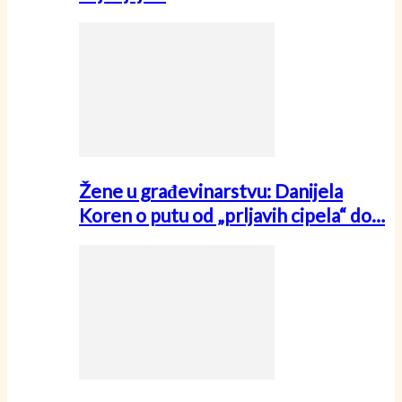
Žene u građevinarstvu: Danijela
Koren o putu od „prljavih cipela“ do…