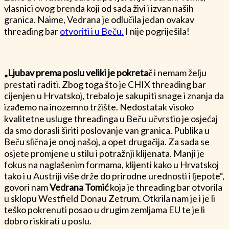
vlasnici ovog brenda koji od sada živi i izvan naših
granica. Naime, Vedrana je odlučila jedan ovakav
threading bar
otvoriti i u Beču.
I nije pogriješila!
„Ljubav prema poslu veliki je pokretač
i nemam želju
prestati raditi. Zbog toga što je CHIX threading bar
cijenjen u Hrvatskoj, trebalo je sakupiti snage i znanja da
izađemo na inozemno tržište. Nedostatak visoko
kvalitetne usluge threadinga u Beču učvrstio je osjećaj
da smo dorasli širiti poslovanje van granica. Publika u
Beču slična je onoj našoj, a opet drugačija. Za sada se
osjete promjene u stilu i potražnji klijenata. Manji je
fokus na naglašenim formama, klijenti kako u Hrvatskoj
tako i u Austriji više drže do prirodne urednosti i ljepote“,
govori nam
Vedrana Tomić
koja je threading bar otvorila
u sklopu
Westfield Donau Zetrum
. Otkrila nam je i je li
teško pokrenuti posao u drugim zemljama EU te je li
dobro riskirati u poslu.