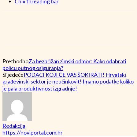
Chix threading bar
Prethodno
Za bezbrižan zimski odmor: Kako odabrati
policu putnog osiguranja?
Slijedeće
PODACI KOJI ĆE VAS ŠOKIRATI! Hrvatski
građevinski sektor je neučinkovit! Imamo podatke koliko
je pala produktivnost izgradnje!
Redakcija
https://noviportal.com.hr