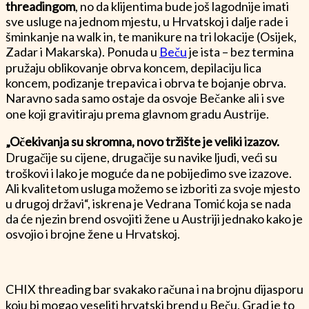
threadingom
, no da klijentima bude još lagodnije imati
sve usluge na jednom mjestu, u Hrvatskoj i dalje rade i
šminkanje na walk in, te manikure na tri lokacije (Osijek,
Zadar i Makarska). Ponuda u
Beču
je ista – bez termina
pružaju oblikovanje obrva koncem, depilaciju lica
koncem, podizanje trepavica i obrva te bojanje obrva.
Naravno sada samo ostaje da osvoje Bečanke ali i sve
one koji gravitiraju prema glavnom gradu Austrije.
„Očekivanja su skromna, novo tržište je veliki izazov.
Drugačije su cijene, drugačije su navike ljudi, veći su
troškovi i lako je moguće da ne pobijedimo sve izazove.
Ali kvalitetom usluga možemo se izboriti za svoje mjesto
u drugoj državi“, iskrena je Vedrana Tomić koja se nada
da će njezin brend osvojiti žene u Austriji jednako kako je
osvojio i brojne žene u Hrvatskoj.
CHIX threading bar svakako računa i na brojnu dijasporu
koju bi mogao veseliti hrvatski brend u Beču. Grad je to