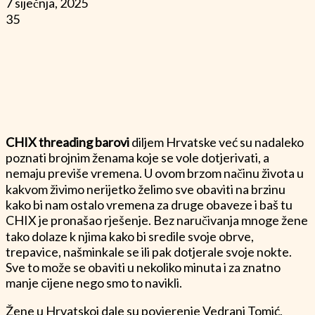
7 siječnja, 2025
35
CHIX threading barovi
diljem Hrvatske već su nadaleko
poznati brojnim ženama koje se vole dotjerivati, a
nemaju previše vremena. U ovom brzom načinu života u
kakvom živimo nerijetko želimo sve obaviti na brzinu
kako bi nam ostalo vremena za druge obaveze i baš tu
CHIX je pronašao rješenje. Bez naručivanja mnoge žene
tako dolaze k njima kako bi sredile svoje obrve,
trepavice, našminkale se ili pak dotjerale svoje nokte.
Sve to može se obaviti u nekoliko minuta i za znatno
manje cijene nego smo to navikli.
Žene u Hrvatskoj dale su povjerenje Vedrani Tomić,