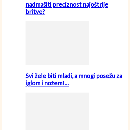
nadmašiti preciznost najoštrije
britve?
Svi žele biti mladi, a mnogi posežu za
iglom i nožem!…