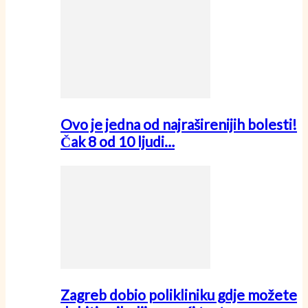
Ovo je jedna od najraširenijih bolesti!
Čak 8 od 10 ljudi…
Zagreb dobio polikliniku gdje možete