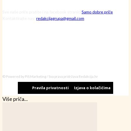
Sve naše priče pratite i na facebook stranici
Samo dobre priče
Kontaktirajte nas:
redakcijagrupa@gmail.com
© Powered by PiS Marketing / Sva prava pridržava Redakcija.hr
Pravila privatnosti
Izjava o kolačićima
Više priča...