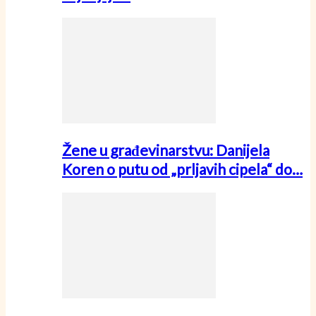
Žene u građevinarstvu: Danijela
Koren o putu od „prljavih cipela“ do…