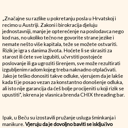
„Značajne su razlike u pokretanju posla u Hrvatskoj i
recimo u Austriji. Zakoni i birokracija djeluju
jednostavniji, manje je opterećenje na poslodavca nego
kod nas, no ukoliko tečno ne govorite strane jezike i
nemate nešto više kapitala, teže se možete ostvariti.
Rizik je igra s danima života. Hoćete li se skrasiti za
starost ili ćete sve izgubiti, učvrstiti postojeće
poslovanje ili ga ugroziti širenjem, sve može rezultirati
izgubljenim radom kojeg treba naknadno otplaćivati.
Jako je teško donositi takve odluke, vjerujem da je lakše
kada ti je posao vezan za konstantno donošenje odluka,
ali isto nije garancija da ćeš bolje procijeniti u koji rizik se
upustiti“, iskrena je vlasnica brenda CHIX threading bar.
Ipak, u Beču su izostavili pružanje usluga šminkanja i
manikure.
Vjeruju da je dovoljno baviti se isključivo