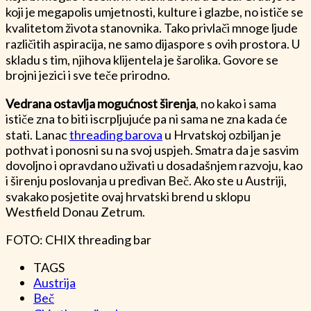
koji je megapolis umjetnosti, kulture i glazbe, no ističe se
kvalitetom života stanovnika. Tako privlači mnoge ljude
različitih aspiracija, ne samo dijaspore s ovih prostora. U
skladu s tim, njihova klijentela je šarolika. Govore se
brojni jezici i sve teče prirodno.
Vedrana ostavlja mogućnost širenja
, no kako i sama
ističe zna to biti iscrpljujuće pa ni sama ne zna kada će
stati. Lanac
threading barova
u Hrvatskoj ozbiljan je
pothvat i ponosni su na svoj uspjeh. Smatra da je sasvim
dovoljno i opravdano uživati u dosadašnjem razvoju, kao
i širenju poslovanja u predivan Beč. Ako ste u Austriji,
svakako posjetite ovaj hrvatski brend u sklopu
Westfield Donau Zetrum.
FOTO: CHIX threading bar
TAGS
Austrija
Beč