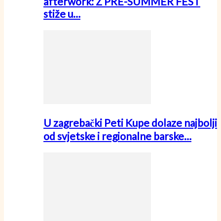
afterwork: Z PRE-SUMMER FEST
stiže u…
U zagrebački Peti Kupe dolaze najbolji
od svjetske i regionalne barske…