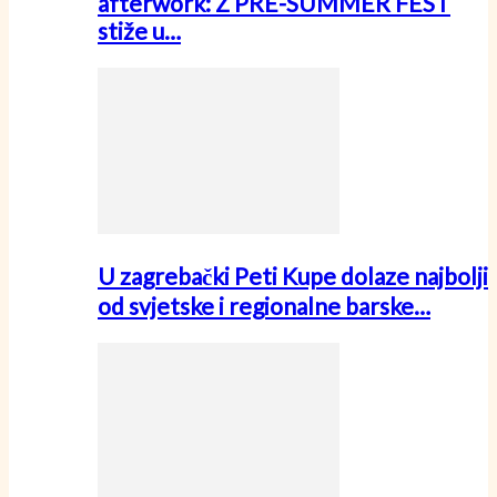
afterwork: Z PRE-SUMMER FEST
stiže u…
U zagrebački Peti Kupe dolaze najbolji
od svjetske i regionalne barske…