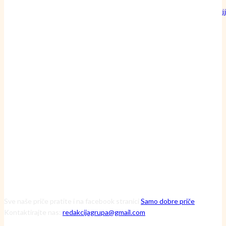
Može li običan pamučni konac doista nadmašiti preciznost najoštri
britve?
24 srpnja, 2026
Inženjerka Ljerka ne krpa motore – ona pronalazi skrivene uzroke
havarija
20 srpnja, 2026
Čuvarice ruralnog srca: Kako tri iznimne žene kroz Zakladu Zora
mijenjaju viziju održive budućnosti
13 srpnja, 2026
Sve naše priče pratite i na facebook stranici
Samo dobre priče
Kontaktirajte nas:
redakcijagrupa@gmail.com