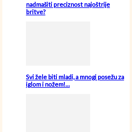
nadmašiti preciznost najoštrije
britve?
Svi žele biti mladi, a mnogi posežu za
iglom i nožem!…