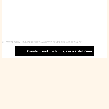
© Powered by PiS Marketing / Sva prava pridržava Redakcija.hr
Pravila privatnosti
Izjava o kolačićima