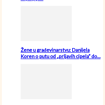
Žene u građevinarstvu: Danijela
Koren o putu od „prljavih cipela“ do…