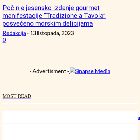
Počinje jesensko izdanje gourmet
manifestacije “Tradizione a Tavola”
posvećeno morskim delicijama
Redakcija
-
13 listopada, 2023
0
- Advertisment -
MOST READ
Hrvatski rekorderi rasta: Kako izgleda rad u “šestoj brzini” bez staja
27 srpnja, 2026