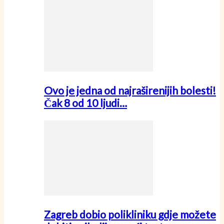
Ovo je jedna od najraširenijih bolesti!
Čak 8 od 10 ljudi…
Zagreb dobio polikliniku gdje možete