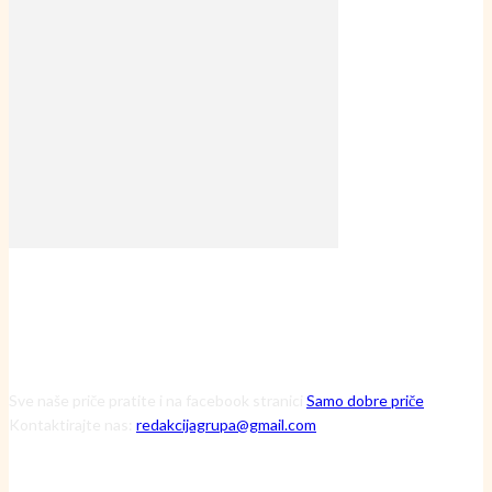
Sve naše priče pratite i na facebook stranici
Samo dobre priče
Kontaktirajte nas:
redakcijagrupa@gmail.com