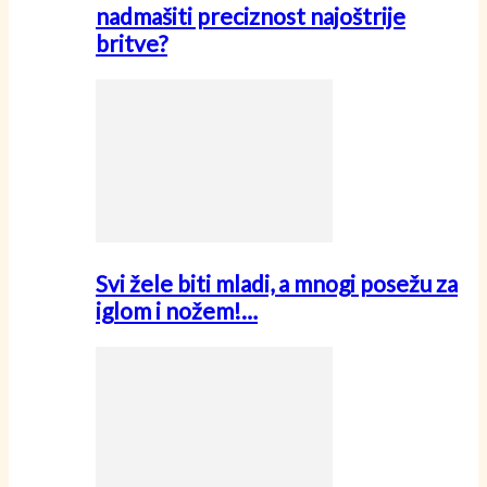
nadmašiti preciznost najoštrije
britve?
Svi žele biti mladi, a mnogi posežu za
iglom i nožem!…