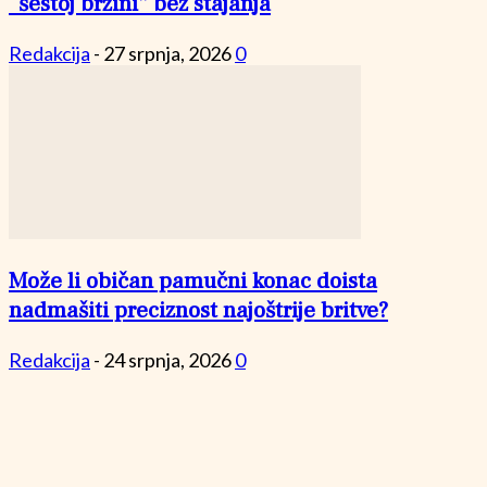
“šestoj brzini” bez stajanja
Redakcija
-
27 srpnja, 2026
0
Može li običan pamučni konac doista
nadmašiti preciznost najoštrije britve?
Redakcija
-
24 srpnja, 2026
0