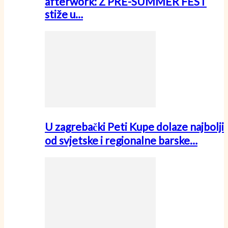
afterwork: Z PRE-SUMMER FEST
stiže u…
U zagrebački Peti Kupe dolaze najbolji
od svjetske i regionalne barske…