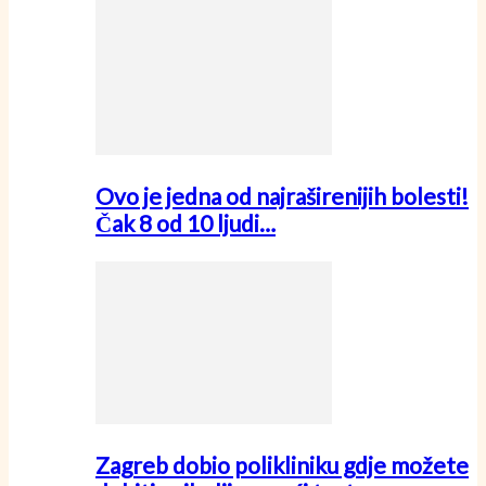
Ovo je jedna od najraširenijih bolesti!
Čak 8 od 10 ljudi…
Zagreb dobio polikliniku gdje možete