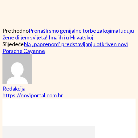
Prethodno
Pronašli smo genijalne torbe za kojima luduju
žene diljem svijeta! Ima ih i u Hrvatskoj
Slijedeće
Na „paprenom“ predstavljanju otkriven novi
Porsche Cayenne
Redakcija
https://noviportal.com.hr