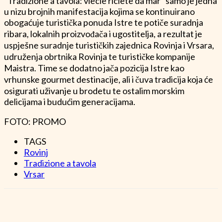
“Tradizione a tavola: viècie riciète da màr“ samo je jedna
u nizu brojnih manifestacija kojima se kontinuirano
obogaćuje turistička ponuda Istre te potiče suradnja
ribara, lokalnih proizvođača i ugostitelja, a rezultat je
uspješne suradnje turističkih zajednica Rovinja i Vrsara,
udruženja obrtnika Rovinja te turističke kompanije
Maistra. Time se dodatno jača pozicija Istre kao
vrhunske gourmet destinacije, ali i čuva tradicija koja će
osigurati uživanje u brodetu te ostalim morskim
delicijama i budućim generacijama.
FOTO: PROMO
TAGS
Rovinj
Tradizione a tavola
Vrsar