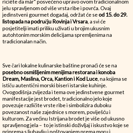
riciète da màr“ posvećeno upravo ovom tradicionalnom
jelu spravljenom od više vrsta ribe i povrća. Ovaj
jedinstveni gourmet događaj, održat će se
od 15. do 29.
listopada na području Rovinja i Vrsara
, a svi će
posjetitelji imati priliku uživati u brojim ukusnim
autohtonim morskim delicijama spremljenima na
tradicionalan način.
Sve čari lokalne kulinarske baštine pronaći će se na
posebno osmišljenim menijima restorana i konoba
Dream, Maslina, Orca,
Kantion i
Kod Luce
, na kojima se
ističu autentični morski biseri istarske kuhinje.
Ovogodišnja zvijezda i tema ove jedinstvene gourmet
manifestacije jest brodet, tradicionalno jelo koje
povezuje različite vrste ribe i simbolizira duboku
povezanost naše zajednice s morem, poviješću i
kulturom. Za većinu Istrijana brodet je više od ukusno
spravljenog jela – to je istinski doživljaj i iskustvo koje se
priprema s ljubavlju i poštovanjem prema moru i