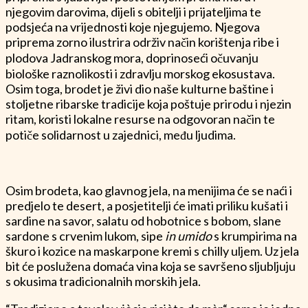
njegovim darovima, dijeli s obitelji i prijateljima te
podsjeća na vrijednosti koje njegujemo. Njegova
priprema zorno ilustrira održiv način korištenja ribe i
plodova Jadranskog mora, doprinoseći očuvanju
biološke raznolikosti i zdravlju morskog ekosustava.
Osim toga, brodet je živi dio naše kulturne baštine i
stoljetne ribarske tradicije koja poštuje prirodu i njezin
ritam, koristi lokalne resurse na odgovoran način te
potiče solidarnost u zajednici, među ljudima.
Osim brodeta, kao glavnog jela, na menijima će se naći i
predjelo te desert, a posjetitelji će imati priliku kušati i
sardine na savor, salatu od hobotnice s bobom, slane
sardone s crvenim lukom, sipe
in umido
s krumpirima na
škuro i kozice na maskarpone kremi s chilly uljem. Uz jela
bit će poslužena domaća vina koja se savršeno sljubljuju
s okusima tradicionalnih morskih jela.