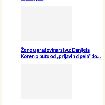
Žene u građevinarstvu: Danijela
Koren o putu od „prljavih cipela“ do…