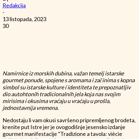
Redakcija
-
13 listopada, 2023
30
Namirnice iz morskih dubina, važan temelj istarske
gourmet ponude, spojene s aromama i začinima s kopna
simbol su istarske kulture i identiteta te prepoznatljiv
dio autohtonih tradicionalnih jela koja nas svojim
mirisima i okusima vraćaju u vraćaju u prošla,
jednostavnija vremena.
Nedostaju li vam okusi savršeno pripremljenog brodeta,
krenite put Istre jer je ovogodišnje jesensko izdanje
gourmet manifestacije “Tradizione a tavola: viècie