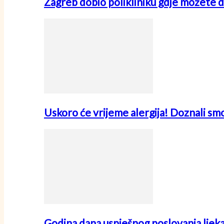
Zagreb dobio polikliniku gdje možete d
Uskoro će vrijeme alergija! Doznali sm
Godina dana uspješnog poslovanja ljek