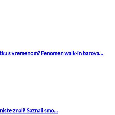
 bitku s vremenom? Fenomen walk-in barova…
niste znali! Saznali smo…