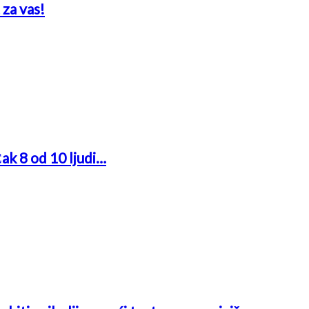
 za vas!
Čak 8 od 10 ljudi…