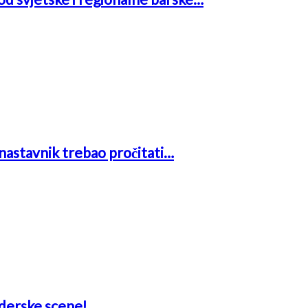
i nastavnik trebao pročitati…
aderske scene!