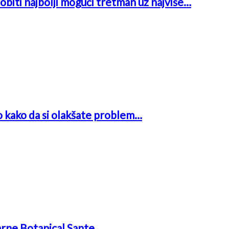
obiti najbolji mogući tretman uz najviše…
o kako da si olakšate problem…
arne Botanical Sante