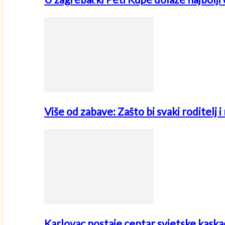
Više od zabave: Zašto bi svaki roditelj 
Karlovac postaje centar svjetske kask