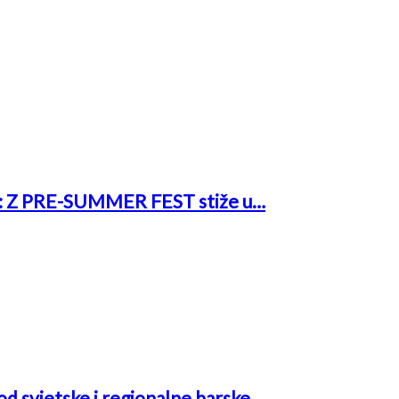
rk: Z PRE-SUMMER FEST stiže u…
 od svjetske i regionalne barske…