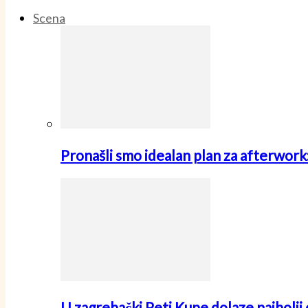
Scena
Pronašli smo idealan plan za afterwo
U zagrebački Peti Kupe dolaze najbolji