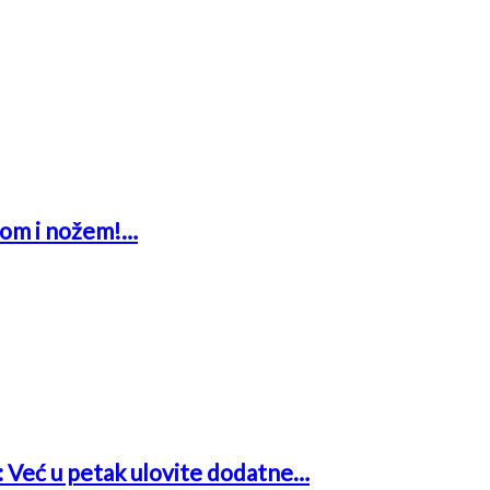
glom i nožem!…
a: Već u petak ulovite dodatne…