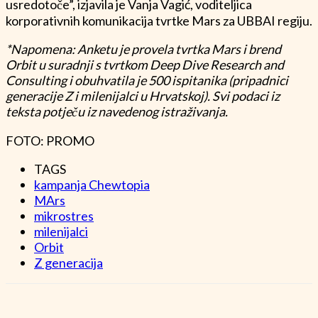
usredotoče”, izjavila je Vanja Vagić, voditeljica
korporativnih komunikacija tvrtke Mars za UBBAI regiju.
*Napomena: Anketu je provela tvrtka Mars i brend
Orbit u suradnji s tvrtkom Deep Dive Research and
Consulting i obuhvatila je 500 ispitanika (pripadnici
generacije Z i milenijalci u Hrvatskoj). Svi podaci iz
teksta potječu iz navedenog istraživanja.
FOTO: PROMO
TAGS
kampanja Chewtopia
MArs
mikrostres
milenijalci
Orbit
Z generacija