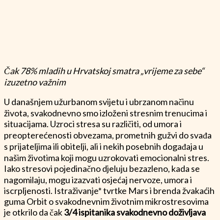
Čak 78% mladih u Hrvatskoj smatra „vrijeme za sebe“
izuzetno važnim
U današnjem užurbanom svijetu i ubrzanom načinu
života, svakodnevno smo izloženi stresnim trenucima i
situacijama. Uzroci stresa su različiti, od umora i
preopterećenosti obvezama, prometnih gužvi do svađa
s prijateljima ili obitelji, ali i nekih posebnih događaja u
našim životima koji mogu uzrokovati emocionalni stres.
Iako stresovi pojedinačno djeluju bezazleno, kada se
nagomilaju, mogu izazvati osjećaj nervoze, umora i
iscrpljenosti. Istraživanje* tvrtke Mars i brenda žvakaćih
guma Orbit o svakodnevnim životnim mikrostresovima
je otkrilo da čak
3/4 ispitanika svakodnevno doživljava