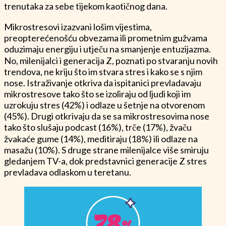
trenutaka za sebe tijekom kaotičnog dana.
Mikrostresovi izazvani lošim vijestima,
preopterećenošću obvezama ili prometnim gužvama
oduzimaju energiju i utječu na smanjenje entuzijazma.
No, milenijalci i generacija Z, poznati po stvaranju novih
trendova, ne kriju što im stvara stres i kako se s njim
nose. Istraživanje otkriva da ispitanici prevladavaju
mikrostresove tako što se izoliraju od ljudi koji im
uzrokuju stres (42%) i odlaze u šetnje na otvorenom
(45%). Drugi otkrivaju da se sa mikrostresovima nose
tako što slušaju podcast (16%), trče (17%), žvaču
žvakaće gume (14%), meditiraju (18%) ili odlaze na
masažu (10%). S druge strane milenijalce više smiruju
gledanjem TV-a, dok predstavnici generacije Z stres
prevladava odlaskom u teretanu.