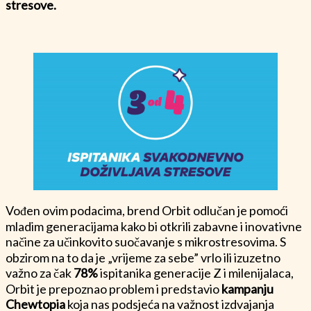
stresove.
Vođen ovim podacima, brend Orbit odlučan je pomoći
mladim generacijama kako bi otkrili zabavne i inovativne
načine za učinkovito suočavanje s mikrostresovima. S
obzirom na to da je „vrijeme za sebe” vrlo ili izuzetno
važno za čak
78%
ispitanika generacije Z i milenijalaca,
Orbit je prepoznao problem i predstavio
kampanju
Chewtopia
koja nas podsjeća na važnost izdvajanja