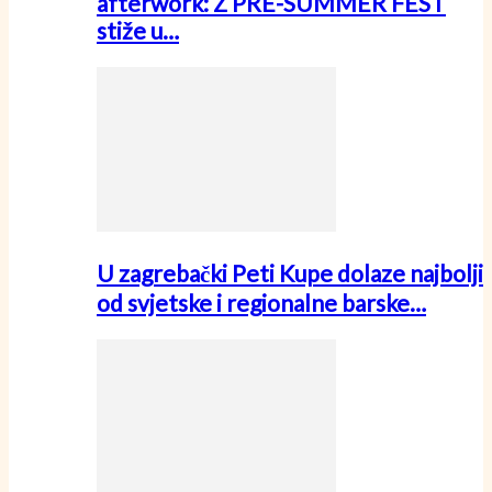
afterwork: Z PRE-SUMMER FEST
stiže u…
U zagrebački Peti Kupe dolaze najbolji
od svjetske i regionalne barske…