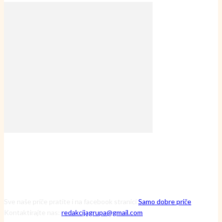
Sve naše priče pratite i na facebook stranici
Samo dobre priče
Kontaktirajte nas:
redakcijagrupa@gmail.com