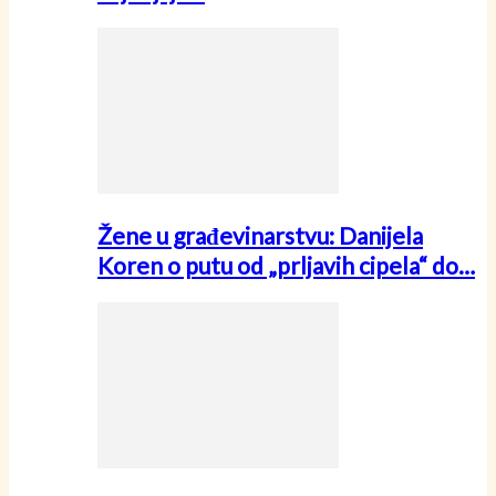
Žene u građevinarstvu: Danijela
Koren o putu od „prljavih cipela“ do…