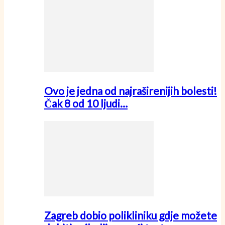
Ovo je jedna od najraširenijih bolesti!
Čak 8 od 10 ljudi…
Zagreb dobio polikliniku gdje možete