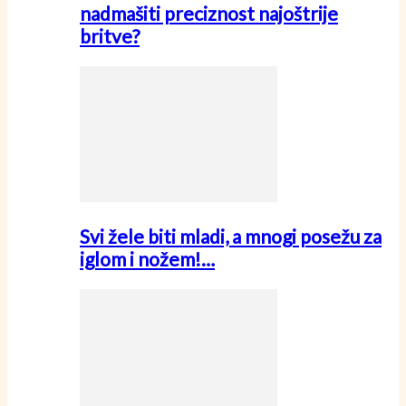
nadmašiti preciznost najoštrije
britve?
Svi žele biti mladi, a mnogi posežu za
iglom i nožem!…