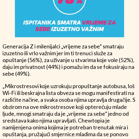
Generacija Z i milenijalci „vrijeme za sebe” smatraju
izuzetno ili vrlo važnim jer im ti trenuci služe za
opuštanje (56%), za uživanje u stvarima koje vole (52%),
daju im privatnost (44%) i pomažu im da se fokusiraju na
sebe (49%).
„Mikrostresovi koje uzrokuju propuštanje autobusa, loš
Wi-Fi ili beskrajna lista obveza se mogu manifestirati na
različite načine, a svaka osoba njima upravlja drugačije. S
obzirom na ove mikrostresove koji opterećuju mlade
ljude, mnogi smatraju da je „vrijeme za sebe” jedno od
sredstava kako njima upravljati. Chewtopia je
namijenjena onima kojima je potreban trenutak mira i
opuštanja, pružajući smjernice mladima da se ponovo