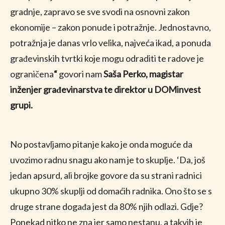
gradnje, zapravo se sve svodi na osnovni zakon
ekonomije – zakon ponude i potražnje. Jednostavno,
potražnja je danas vrlo velika, najveća ikad, a ponuda
građevinskih tvrtki koje mogu odraditi te radove je
ograničena
“
govori nam
Saša Perko, magistar
inženjer građevinarstva te direktor u DOMinvest
grupi.
No postavljamo pitanje kako je onda moguće da
uvozimo radnu snagu ako nam je to skuplje. ‘Da, još
jedan apsurd, ali brojke govore da su strani radnici
ukupno 30% skuplji od domaćih radnika. Ono što se s
druge strane događa jest da 80% njih odlazi. Gdje?
Ponekad nitko ne zna jer samo nestanu, a takvih je