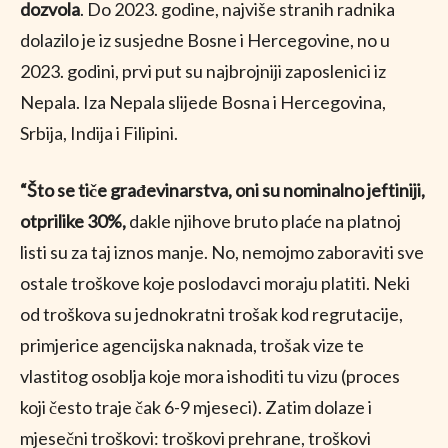
dozvola
. Do 2023. godine, najviše stranih radnika
dolazilo je iz susjedne Bosne i Hercegovine, no u
2023. godini, prvi put su najbrojniji zaposlenici iz
Nepala. Iza Nepala slijede Bosna i Hercegovina,
Srbija, Indija i Filipini.
“Što se tiče građevinarstva, oni su nominalno jeftiniji,
otprilike 30%,
dakle njihove bruto plaće na platnoj
listi su za taj iznos manje. No, nemojmo zaboraviti sve
ostale troškove koje poslodavci moraju platiti. Neki
od troškova su jednokratni trošak kod regrutacije,
primjerice agencijska naknada, trošak vize te
vlastitog osoblja koje mora ishoditi tu vizu (proces
koji često traje čak 6-9 mjeseci). Zatim dolaze i
mjesečni troškovi: troškovi prehrane, troškovi