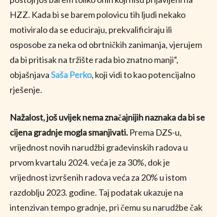
HZZ. Kada bi se barem polovicu tih ljudi nekako
motiviralo da se educiraju, prekvalificiraju ili
osposobe za neka od obrtničkih zanimanja, vjerujem
da bi pritisak na tržište rada bio znatno manji“,
objašnjava
Saša Perko
, koji vidi to kao potencijalno
rješenje.
Nažalost, još uvijek nema značajnijih naznaka da bi se
cijena gradnje mogla smanjivati.
Prema DZS-u,
vrijednost novih narudžbi građevinskih radova u
prvom kvartalu 2024. veća je za 30%, dok je
vrijednost izvršenih radova veća za 20% u istom
razdoblju 2023. godine. Taj podatak ukazuje na
intenzivan tempo gradnje, pri čemu su narudžbe čak