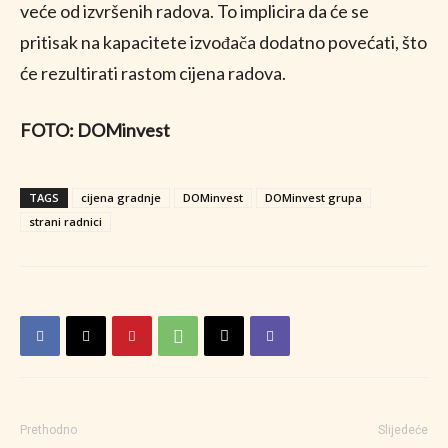
veće od izvršenih radova. To implicira da će se
pritisak na kapacitete izvođača dodatno povećati, što
će rezultirati rastom cijena radova.
FOTO: DOMinvest
TAGS
cijena gradnje
DOMinvest
DOMinvest grupa
strani radnici
Prethodno
Slijedeće