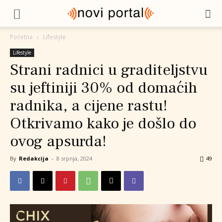
Početna
Lifestyle
Lifestyle
Strani radnici u graditeljstvu
su jeftiniji 30% od domaćih
radnika, a cijene rastu!
Otkrivamo kako je došlo do
ovog apsurda!
By
Redakcija
-
8 srpnja, 2024
49