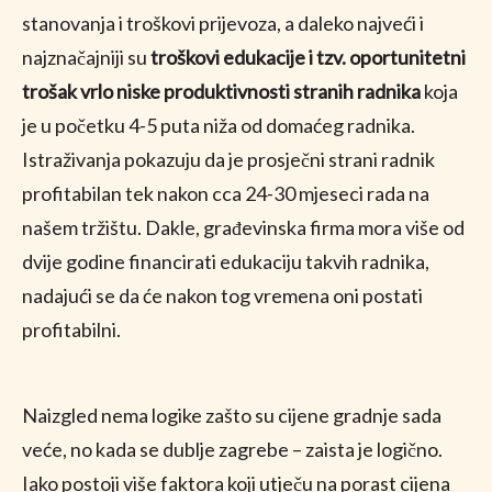
stanovanja i troškovi prijevoza, a daleko najveći i
najznačajniji su
troškovi edukacije i tzv. oportunitetni
trošak vrlo niske produktivnosti stranih radnika
koja
je u početku 4-5 puta niža od domaćeg radnika.
Istraživanja pokazuju da je prosječni strani radnik
profitabilan tek nakon cca 24-30 mjeseci rada na
našem tržištu. Dakle, građevinska firma mora više od
dvije godine financirati edukaciju takvih radnika,
nadajući se da će nakon tog vremena oni postati
profitabilni.
Naizgled nema logike zašto su cijene gradnje sada
veće, no kada se dublje zagrebe – zaista je logično.
Iako postoji više faktora koji utječu na porast cijena