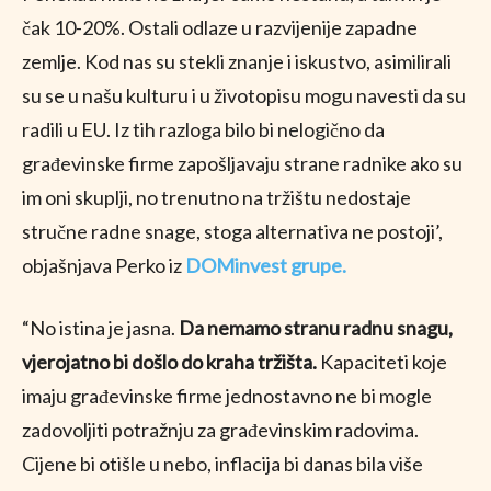
čak 10-20%. Ostali odlaze u razvijenije zapadne
zemlje. Kod nas su stekli znanje i iskustvo, asimilirali
su se u našu kulturu i u životopisu mogu navesti da su
radili u EU. Iz tih razloga bilo bi nelogično da
građevinske firme zapošljavaju strane radnike ako su
im oni skuplji, no trenutno na tržištu nedostaje
stručne radne snage, stoga alternativa ne postoji’,
objašnjava Perko iz
DOMinvest grupe.
“No istina je jasna.
Da nemamo stranu radnu snagu,
vjerojatno bi došlo do kraha tržišta.
Kapaciteti koje
imaju građevinske firme jednostavno ne bi mogle
zadovoljiti potražnju za građevinskim radovima.
Cijene bi otišle u nebo, inflacija bi danas bila više