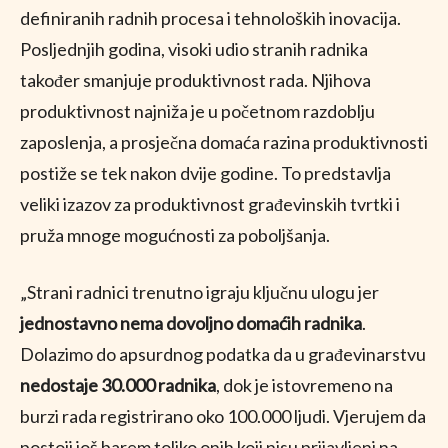
definiranih radnih procesa i tehnoloških inovacija.
Posljednjih godina, visoki udio stranih radnika
također smanjuje produktivnost rada. Njihova
produktivnost najniža je u početnom razdoblju
zaposlenja, a prosječna domaća razina produktivnosti
postiže se tek nakon dvije godine. To predstavlja
veliki izazov za produktivnost građevinskih tvrtki i
pruža mnoge mogućnosti za poboljšanja.
„Strani radnici trenutno igraju ključnu ulogu jer
jednostavno nema dovoljno domaćih radnika
.
Dolazimo do apsurdnog podatka da u građevinarstvu
nedostaje 30.000 radnika
, dok je istovremeno na
burzi rada registrirano oko 100.000 ljudi. Vjerujem da
postoji još barem toliko onih koji nisu prijavljeni na