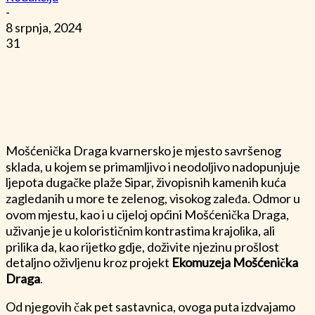
-
8 srpnja, 2024
31
Mošćenička Draga kvarnersko je mjesto savršenog
sklada, u kojem se primamljivo i neodoljivo nadopunjuje
ljepota dugačke plaže Sipar, živopisnih kamenih kuća
zagledanih u more te zelenog, visokog zaleđa. Odmor u
ovom mjestu, kao i u cijeloj općini Mošćenička Draga,
uživanje je u kolorističnim kontrastima krajolika, ali
prilika da, kao rijetko gdje, doživite njezinu prošlost
detaljno oživljenu kroz projekt
Ekomuzeja Mošćenička
Draga
.
Od njegovih čak pet sastavnica, ovoga puta izdvajamo