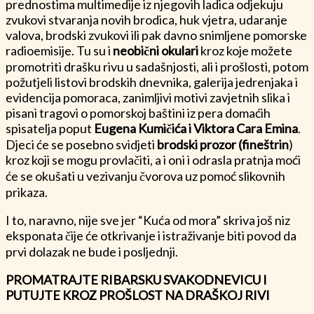
prednostima multimedije iz njegovih ladica odjekuju
zvukovi stvaranja novih brodica, huk vjetra, udaranje
valova, brodski zvukovi ili pak davno snimljene pomorske
radioemisije. Tu su i
neobični okulari
kroz koje možete
promotriti drašku rivu u sadašnjosti, ali i prošlosti, potom
požutjeli listovi brodskih dnevnika, galerija jedrenjaka i
evidencija pomoraca, zanimljivi motivi zavjetnih slika i
pisani tragovi o pomorskoj baštini iz pera domaćih
spisatelja poput
Eugena Kumičića i Viktora Cara Emina
.
Djeci će se posebno svidjeti
brodski prozor (fineštrin
)
kroz koji se mogu provlačiti, a i oni i odrasla pratnja moći
će se okušati u vezivanju čvorova uz pomoć slikovnih
prikaza.
I to, naravno, nije sve jer “Kuća od mora” skriva još niz
eksponata čije će otkrivanje i istraživanje biti povod da
prvi dolazak ne bude i posljednji.
PROMATRAJTE RIBARSKU SVAKODNEVICU I
PUTUJTE KROZ PROŠLOST NA DRAŠKOJ RIVI