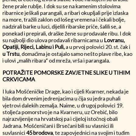
žene prale rublje. I dok su se na kamenim stolovima
ribarnice ješkali parangali, a ribari okupljali prije izlaska
na more, tražili zaklon od lošeg vremena i čekali bolje,
nadzirali barke u luci, dijelili ribarske priče, šalili se, a
ponekad i prepirali, draške žene su prodavale ribu. I dok
su najbolji dio ulova prodavali ribarnicama u
Lovranu,
Opatiji, Rijeci, Labinu i Puli,
a u prvoj polovici 20. st. čak i
u Trstu
, domaćima je ostajalo samo nešto plave ribe, kao
i ulovi „malih ribara“ od mreža, vrša i parangala.
POTRAŽITE POMORSKE ZAVJETNE SLIKE U TIHIM
CRKVICAMA
I luka Mošćeničke Drage, kao i cijeli Kvarner, nekada je
bila dom drvenim jedrenjacima u čija su jedra puhali
vjetrovi dalekih zemalja. Naime, u drugoj polovici 19.
stoljeća pomorstvo je na Kvarneru, uz Orebić, bilo
najrazvijenije na hrvatskoj pa i cijeloj istočnoj obali
Jadrana. Mošćeničani i Brsečani bili su vlasnici ili
suvlasnici
45 brodova
, te zapovjednici na svojim i tuđim