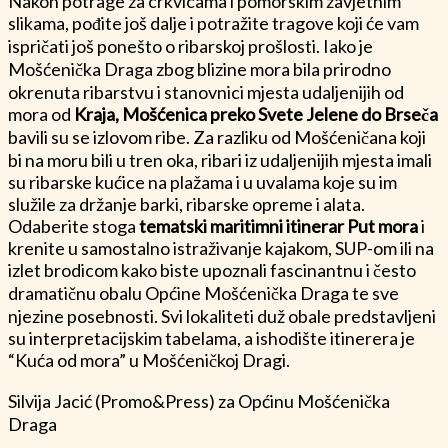
Nakon potrage za crkvicama i pomorskim zavjetnim
slikama, pođite još dalje i potražite tragove koji će vam
ispričati još ponešto o ribarskoj prošlosti. Iako je
Mošćenička Draga zbog blizine mora bila prirodno
okrenuta ribarstvu i stanovnici mjesta udaljenijih od
mora od
Kraja, Mošćenica preko Svete Jelene do Brseča
bavili su se izlovom ribe. Za razliku od Mošćeničana koji
bi na moru bili u tren oka, ribari iz udaljenijih mjesta imali
su ribarske kućice na plažama i u uvalama koje su im
služile za držanje barki, ribarske opreme i alata.
Odaberite stoga
tematski maritimni itinerar Put mora
i
krenite u samostalno istraživanje kajakom, SUP-om ili na
izlet brodicom kako biste upoznali fascinantnu i često
dramatičnu obalu Općine Mošćenička Draga te sve
njezine posebnosti. Svi lokaliteti duž obale predstavljeni
su interpretacijskim tabelama, a ishodište itinerera je
“Kuća od mora” u Mošćeničkoj Dragi.
Silvija Jacić (Promo&Press) za Općinu Mošćenička
Draga