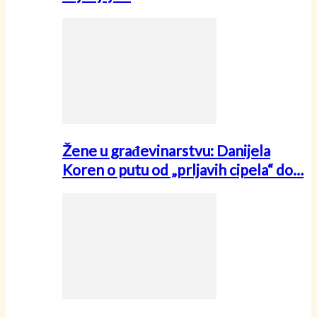
Žene u građevinarstvu: Danijela
Koren o putu od „prljavih cipela“ do…