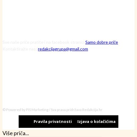
Sve naše priče pratite i na facebook stranici
Samo dobre priče
Kontaktirajte nas:
redakcijagrupa@gmail.com
© Powered by PiS Marketing / Sva prava pridržava Redakcija.hr
Pravila privatnosti
Izjava o kolačićima
Više priča...