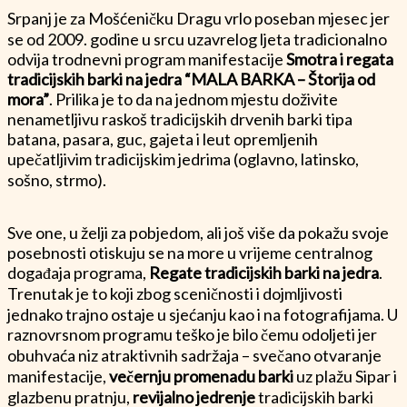
Srpanj je za Mošćeničku Dragu vrlo poseban mjesec jer
se od 2009. godine u srcu uzavrelog ljeta tradicionalno
odvija trodnevni program manifestacije
Smotra i regata
tradicijskih barki na jedra “MALA BARKA – Štorija od
mora”
. Prilika je to da na jednom mjestu doživite
nenametljivu raskoš tradicijskih drvenih barki tipa
batana, pasara, guc, gajeta i leut opremljenih
upečatljivim tradicijskim jedrima (oglavno, latinsko,
sošno, strmo).
Sve one, u želji za pobjedom, ali još više da pokažu svoje
posebnosti otiskuju se na more u vrijeme centralnog
događaja programa,
Regate tradicijskih barki na jedra
.
Trenutak je to koji zbog sceničnosti i dojmljivosti
jednako trajno ostaje u sjećanju kao i na fotografijama. U
raznovrsnom programu teško je bilo čemu odoljeti jer
obuhvaća niz atraktivnih sadržaja – svečano otvaranje
manifestacije,
večernju promenadu barki
uz plažu Sipar i
glazbenu pratnju,
revijalno jedrenje
tradicijskih barki