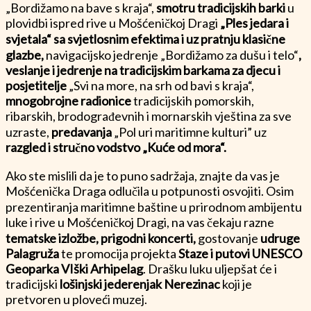
„Bordižamo na bave s kraja“,
smotru tradicijskih barki
u
plovidbi ispred rive u Mošćeničkoj Dragi
„Ples jedara i
svjetala“
sa svjetlosnim efektima i uz pratnju klasične
glazbe,
navigacijsko jedrenje „Bordižamo za dušu i telo“
,
veslanje i jedrenje na tradicijskim barkama za djecu i
posjetitelje
„Svi na more, na srh od bavi s kraja“,
mnogobrojne radionice
tradicijskih pomorskih,
ribarskih, brodograđevnih i mornarskih vještina za sve
uzraste,
predavanja
„Pol uri maritimne kulturi” uz
razgled i stručno vodstvo
„Kuće od mora“.
Ako ste mislili da je to puno sadržaja, znajte da vas je
Mošćenička Draga odlučila u potpunosti osvojiti. Osim
prezentiranja maritimne baštine u prirodnom ambijentu
luke i rive u Mošćeničkoj Dragi, na vas čekaju razne
tematske izložbe, prigodni koncerti,
gostovanje
udruge
Palagruža
te promocija projekta
Staze i putovi UNESCO
Geoparka VIški Arhipelag
. Drašku luku uljepšat će i
tradicijski
lošinjski jederenjak Nerezinac
koji je
pretvoren u ploveći muzej.