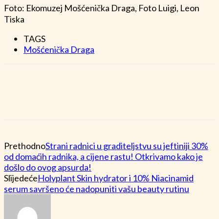
Foto: Ekomuzej Mošćenička Draga, Foto Luigi, Leon
Tiska
TAGS
Mošćenička Draga
Prethodno
Strani radnici u graditeljstvu su jeftiniji 30%
od domaćih radnika, a cijene rastu! Otkrivamo kako je
došlo do ovog apsurda!
Slijedeće
Holyplant Skin hydrator i 10% Niacinamid
serum savršeno će nadopuniti vašu beauty rutinu