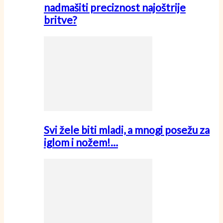
nadmašiti preciznost najoštrije
britve?
Svi žele biti mladi, a mnogi posežu za
iglom i nožem!…