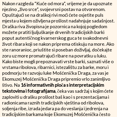
Nakon razgleda “Kuće od mora”, vrijeme je da upoznate
njezino „živo srce“, svojevrsni postav na otvorenom.
Opuštajući se na draškoj rivi moći ćete osjetite puls
mjesta u kojem oživljena prošlost nadahnjuje sadašnjost.
Draška riva živopisna je pozornica na kojoj pogledom
možete pratiti ljuljuškanje drvenih tradicijskih barki
poput autentičnog kvarnerskog guca te svakodnevni
život ribara koji se nakon priprema otiskuju na more. Ako
ste ranoranioc, priuštite si poseban doživljaj, dočekajte
zoru uz more promatrajući ribare na povratku u luku.
Kako biste mogli prepoznavati vrste barki, saznati više o
vrstama ribolova, ribarnici, istezalištu za barke, moru i
podmorju te razvoju luke Mošćenička Draga, za vas je
Ekomuzej Mošćenička Draga pripremio vrlo zanimljivo
štivo. Na
16 informativnih ploča s interpretacijskim
tekstovima i fotografijama
, čeka vas sadržaj s kojim ćete
zaploviti u drašku prošlost baš kao i s prezentacijama i
radionicama raznih tradicijskih vještina od ribolova,
soljenja ribe, izrada jedara pa do veslanja i jedrenja na
tradicijskim barkama koje Ekomuzej Mošćenička često