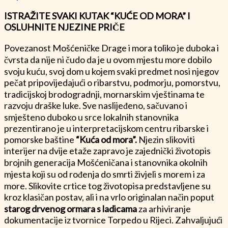
ISTRAŽITE SVAKI KUTAK “KUĆE OD MORA” I
OSLUHNITE NJEZINE PRIČE
Povezanost Mošćeničke Drage i mora toliko je duboka i
čvrsta da nije ni čudo da je u ovom mjestu more dobilo
svoju kuću, svoj dom u kojem svaki predmet nosi njegov
pečat pripovijedajući o ribarstvu, podmorju, pomorstvu,
tradicijskoj brodogradnji, mornarskim vještinama te
razvoju draške luke. Sve naslijeđeno, sačuvano i
smješteno duboko u srce lokalnih stanovnika
prezentirano je u interpretacijskom centru ribarske i
pomorske baštine
“Kuća od mora”.
Njezin slikoviti
interijer na dvije etaže zapravo je zajednički životopis
brojnih generacija Mošćeničana i stanovnika okolnih
mjesta koji su od rođenja do smrti živjeli s morem i za
more. Slikovite crtice tog životopisa predstavljene su
kroz klasičan postav, ali i na vrlo originalan način poput
starog drvenog ormara s ladicama
za arhiviranje
dokumentacije iz tvornice Torpedo u Rijeci. Zahvaljujući