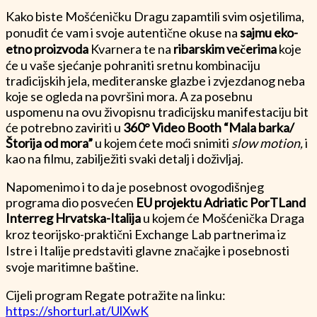
Kako biste Mošćeničku Dragu zapamtili svim osjetilima,
ponudit će vam i svoje autentične okuse na
sajmu eko-
etno proizvoda
Kvarnera te na
ribarskim večerima
koje
će u vaše sjećanje pohraniti sretnu kombinaciju
tradicijskih jela, mediteranske glazbe i zvjezdanog neba
koje se ogleda na površini mora. A za posebnu
uspomenu na ovu živopisnu tradicijsku manifestaciju bit
će potrebno zaviriti u
360° Video Booth “Mala barka/
Štorija od mora”
u kojem ćete moći snimiti
slow motion,
i
kao na filmu, zabilježiti svaki detalj i doživljaj.
Napomenimo i to da je posebnost ovogodišnjeg
programa dio posvećen
EU projektu Adriatic PorTLand
Interreg Hrvatska-Italija
u kojem će Mošćenička Draga
kroz teorijsko-praktični Exchange Lab partnerima iz
Istre i Italije predstaviti glavne značajke i posebnosti
svoje maritimne baštine.
Cijeli program Regate potražite na linku:
https://shorturl.at/UlXwK