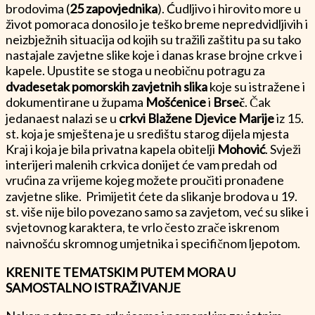
brodovima (
25 zapovjednika
). Ćudljivo i hirovito more u
život pomoraca donosilo je teško breme nepredvidljivih i
neizbježnih situacija od kojih su tražili zaštitu pa su tako
nastajale zavjetne slike koje i danas krase brojne crkve i
kapele. Upustite se stoga u neobičnu potragu za
dvadesetak pomorskih zavjetnih slika
koje su istražene i
dokumentirane u župama
Mošćenice
i
Brseč
. Čak
jedanaest nalazi se u
crkvi Blažene Djevice Marije
iz 15.
st. koja je smještena je u središtu starog dijela mjesta
Kraj i koja je bila privatna kapela obitelji
Mohović
. Svježi
interijeri malenih crkvica donijet će vam predah od
vrućina za vrijeme kojeg možete proučiti pronađene
zavjetne slike. Primijetit ćete da slikanje brodova u 19.
st. više nije bilo povezano samo sa zavjetom, već su slike i
svjetovnog karaktera, te vrlo često zrače iskrenom
naivnošću skromnog umjetnika i specifičnom ljepotom.
KRENITE TEMATSKIM PUTEM MORA U
SAMOSTALNO ISTRAŽIVANJE