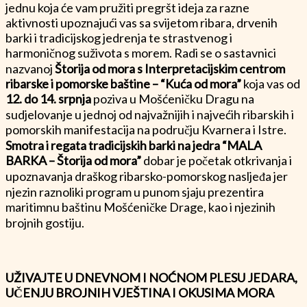
jednu koja će vam pružiti pregršt ideja za razne
aktivnosti upoznajući vas sa svijetom ribara, drvenih
barki i tradicijskog jedrenja te strastvenog i
harmoničnog suživota s morem. Radi se o sastavnici
nazvanoj
Štorija od mora s Interpretacijskim centrom
ribarske i pomorske baštine – “Kuća od mora”
koja vas od
12. do 14. srpnja
poziva u Mošćeničku Dragu na
sudjelovanje u jednoj od najvažnijih i najvećih ribarskih i
pomorskih manifestacija na području Kvarnera i Istre.
Smotra i regata tradicijskih barki na jedra “MALA
BARKA – Štorija od mora”
dobar je početak otkrivanja i
upoznavanja draškog ribarsko-pomorskog nasljeđa jer
njezin raznoliki program u punom sjaju prezentira
maritimnu baštinu Mošćeničke Drage, kao i njezinih
brojnih gostiju.
UŽIVAJTE U DNEVNOM I NOĆNOM PLESU JEDARA,
UČENJU BROJNIH VJEŠTINA I OKUSIMA MORA