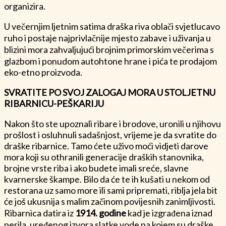
organizira.
U večernjim ljetnim satima draška riva oblači svjetlucavo
ruho i postaje najprivlačnije mjesto zabave i uživanja u
blizini mora zahvaljujući brojnim primorskim večerima s
glazbom i ponudom autohtone hrane i pića te prodajom
eko-etno proizvoda.
SVRATITE PO SVOJ ZALOGAJ MORA U STOLJETNU
RIBARNICU-PEŠKARIJU
Nakon što ste upoznali ribare i brodove, uronili u njihovu
prošlost i osluhnuli sadašnjost, vrijeme je da svratite do
draške ribarnice. Tamo ćete uživo moći vidjeti darove
mora koji su othranili generacije draških stanovnika,
brojne vrste riba i ako budete imali sreće, slavne
kvarnerske škampe. Bilo da će te ih kušati u nekom od
restorana uz samo more ili sami pripremati, riblja jela bit
će još ukusnija s malim začinom povijesnih zanimljivosti.
Ribarnica datira iz
1914. godine
kad je izgrađena iznad
perila, uređenog izvora slatke vode na kojem su draške