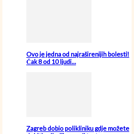
Ovo je jedna od najraširenijih bolesti!
Čak 8 od 10 ljudi…
Zagreb dobio polikliniku gdje možete