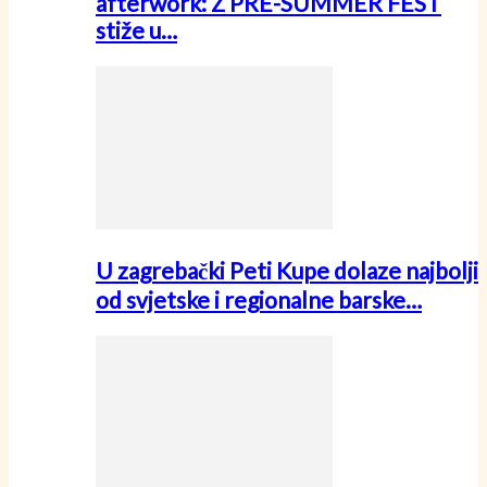
afterwork: Z PRE-SUMMER FEST
stiže u…
U zagrebački Peti Kupe dolaze najbolji
od svjetske i regionalne barske…