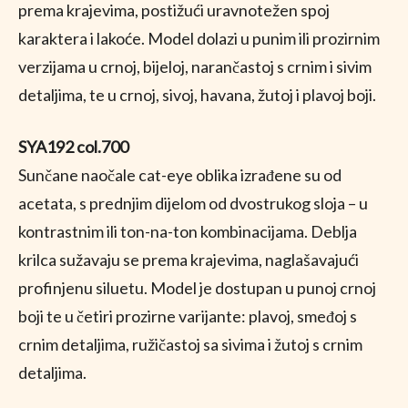
prema krajevima, postižući uravnotežen spoj
karaktera i lakoće. Model dolazi u punim ili prozirnim
verzijama u crnoj, bijeloj, narančastoj s crnim i sivim
detaljima, te u crnoj, sivoj, havana, žutoj i plavoj boji.
SYA192 col.700
Sunčane naočale cat-eye oblika izrađene su od
acetata, s prednjim dijelom od dvostrukog sloja – u
kontrastnim ili ton-na-ton kombinacijama. Deblja
krilca sužavaju se prema krajevima, naglašavajući
profinjenu siluetu. Model je dostupan u punoj crnoj
boji te u četiri prozirne varijante: plavoj, smeđoj s
crnim detaljima, ružičastoj sa sivima i žutoj s crnim
detaljima.