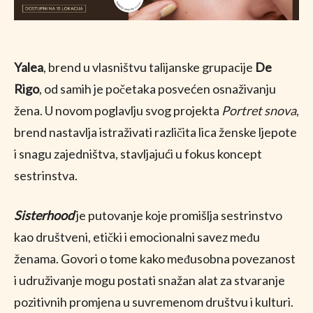
Yalea
, brend u vlasništvu talijanske grupacije
De
Rigo
, od samih je početaka posvećen osnaživanju
žena. U novom poglavlju svog projekta
Portret snova
,
brend nastavlja istraživati različita lica ženske ljepote
i snagu zajedništva, stavljajući u fokus koncept
sestrinstva.
Sisterhood
je putovanje koje promišlja sestrinstvo
kao društveni, etički i emocionalni savez među
ženama. Govori o tome kako međusobna povezanost
i udruživanje mogu postati snažan alat za stvaranje
pozitivnih promjena u suvremenom društvu i kulturi.