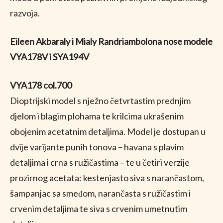
razvoja.
Eileen Akbaraly i Mialy Randriambolona nose modele
VYA178V i SYA194V
VYA178 col.700
Dioptrijski model s nježno četvrtastim prednjim
djelom i blagim plohama te krilcima ukrašenim
obojenim acetatnim detaljima. Model je dostupan u
dvije varijante punih tonova – havana s plavim
detaljima i crna s ružičastima – te u četiri verzije
prozirnog acetata: kestenjasto siva s narančastom,
šampanjac sa smeđom, narančasta s ružičastim i
crvenim detaljima te siva s crvenim umetnutim