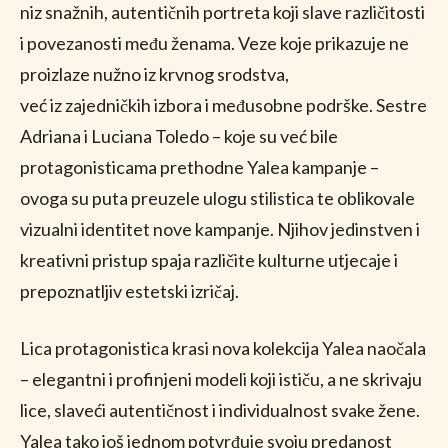
niz snažnih, autentičnih portreta koji slave različitosti
i povezanosti među ženama. Veze koje prikazuje ne
proizlaze nužno iz krvnog srodstva,
već iz zajedničkih izbora i međusobne podrške. Sestre
Adriana i Luciana Toledo – koje su već bile
protagonisticama prethodne Yalea kampanje –
ovoga su puta preuzele ulogu stilistica te oblikovale
vizualni identitet nove kampanje. Njihov jedinstven i
kreativni pristup spaja različite kulturne utjecaje i
prepoznatljiv estetski izričaj.
Lica protagonistica krasi nova kolekcija Yalea naočala
– elegantni i profinjeni modeli koji ističu, a ne skrivaju
lice, slaveći autentičnost i individualnost svake žene.
Yalea tako još jednom potvrđuje svoju predanost