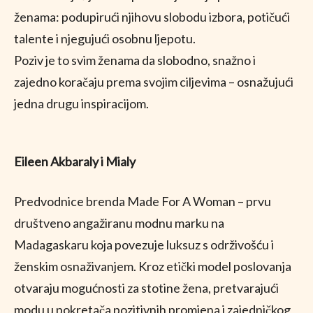
ženama: podupirući njihovu slobodu izbora, potičući
talente i njegujući osobnu ljepotu.
Poziv je to svim ženama da slobodno, snažno i
zajedno koračaju prema svojim ciljevima – osnažujući
jedna drugu inspiracijom.
Eileen Akbaraly i Mialy
Predvodnice brenda Made For A Woman – prvu
društveno angažiranu modnu marku na
Madagaskaru koja povezuje luksuz s održivošću i
ženskim osnaživanjem. Kroz etički model poslovanja
otvaraju mogućnosti za stotine žena, pretvarajući
modu u pokretača pozitivnih promjena i zajedničkog