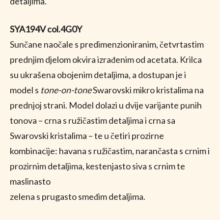
detaljima.
SYA194V col.4G0Y
Sunčane naočale s predimenzioniranim, četvrtastim
prednjim djelom okvira izrađenim od acetata. Krilca
su ukrašena obojenim detaljima, a dostupan je i
model s
tone-on-tone
Swarovski mikro kristalima na
prednjoj strani. Model dolazi u dvije varijante punih
tonova – crna s ružičastim detaljima i crna sa
Swarovski kristalima – te u četiri prozirne
kombinacije: havana s ružičastim, narančasta s crnim i
prozirnim detaljima, kestenjasto siva s crnim te
maslinasto
zelena s prugasto smeđim detaljima.