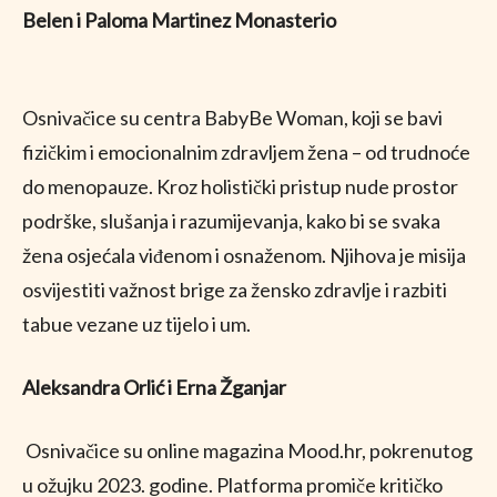
Belen i Paloma Martinez Monasterio
Osnivačice su centra BabyBe Woman, koji se bavi
fizičkim i emocionalnim zdravljem žena – od trudnoće
do menopauze. Kroz holistički pristup nude prostor
podrške, slušanja i razumijevanja, kako bi se svaka
žena osjećala viđenom i osnaženom. Njihova je misija
osvijestiti važnost brige za žensko zdravlje i razbiti
tabue vezane uz tijelo i um.
Aleksandra Orlić i Erna Žganjar
Osnivačice su online magazina Mood.hr, pokrenutog
u ožujku 2023. godine. Platforma promiče kritičko