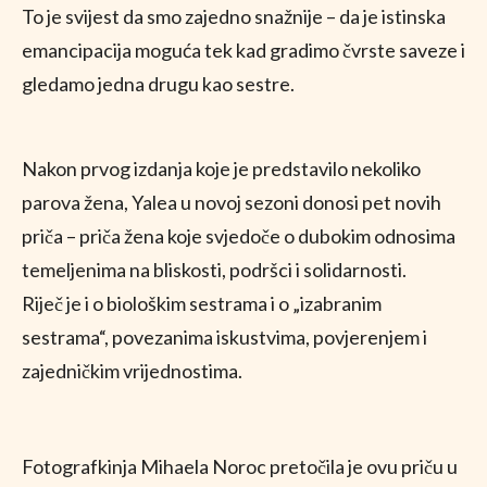
To je svijest da smo zajedno snažnije – da je istinska
emancipacija moguća tek kad gradimo čvrste saveze i
gledamo jedna drugu kao sestre.
Nakon prvog izdanja koje je predstavilo nekoliko
parova žena, Yalea u novoj sezoni donosi pet novih
priča – priča žena koje svjedoče o dubokim odnosima
temeljenima na bliskosti, podršci i solidarnosti.
Riječ je i o biološkim sestrama i o „izabranim
sestrama“, povezanima iskustvima, povjerenjem i
zajedničkim vrijednostima.
Fotografkinja Mihaela Noroc pretočila je ovu priču u