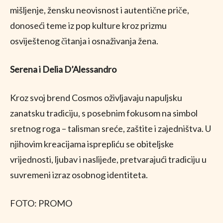
mišljenje, žensku neovisnost i autentične priče,
donoseći teme iz pop kulture kroz prizmu
osviještenog čitanja i osnaživanja žena.
Serena i Delia D’Alessandro
Kroz svoj brend Cosmos oživljavaju napuljsku
zanatsku tradiciju, s posebnim fokusom na simbol
sretnog roga – talisman sreće, zaštite i zajedništva. U
njihovim kreacijama isprepliću se obiteljske
vrijednosti, ljubav i naslijeđe, pretvarajući tradiciju u
suvremeni izraz osobnog identiteta.
FOTO: PROMO