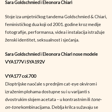
Sara Goldschmied i Eleonora Chiari
Stoje iza umjetničkog tandema Goldschmied & Chiari,
feminističkog dua koji od 2001. godine kroz medije
fotografije, performansa, videa i instalacija istražuje
ženski identitet, seksualnost i sjećanja.
Sara Goldschmied i Eleonora Chiari nose modele
VYA177V i SYA192V
VYA177 col.700
Dioptrijske naočale s prednjim cat-eye okvirom i
izraženim plohama dostupne su i u varijanti s
dvostrukim slojem acetata – u kontrastnim ili
tone-
on-tone
kombinacijama. Deblja krilca sužavaju se