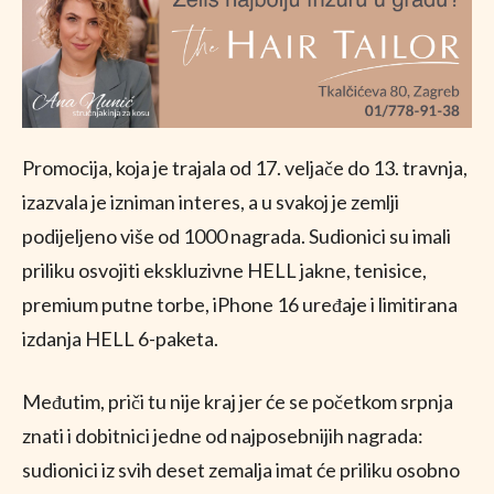
Promocija, koja je trajala od 17. veljače do 13. travnja,
izazvala je izniman interes, a u svakoj je zemlji
podijeljeno više od 1000 nagrada. Sudionici su imali
priliku osvojiti ekskluzivne HELL jakne, tenisice,
premium putne torbe, iPhone 16 uređaje i limitirana
izdanja HELL 6-paketa.
Međutim, priči tu nije kraj jer će se početkom srpnja
znati i dobitnici jedne od najposebnijih nagrada:
sudionici iz svih deset zemalja imat će priliku osobno