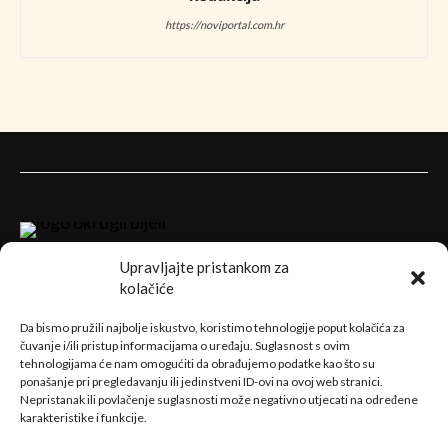
https://noviportal.com.hr
Upravljajte pristankom za
kolačiće
Da bismo pružili najbolje iskustvo, koristimo tehnologije poput kolačića za
čuvanje i/ili pristup informacijama o uređaju. Suglasnost s ovim
tehnologijama će nam omogućiti da obrađujemo podatke kao što su
Sve naše priče pratite i na facebook stranici
Samo dobre priče
ponašanje pri pregledavanju ili jedinstveni ID-ovi na ovoj web stranici.
Kontaktirajte nas:
redakcijagrupa@gmail.com
Nepristanak ili povlačenje suglasnosti može negativno utjecati na određene
karakteristike i funkcije.