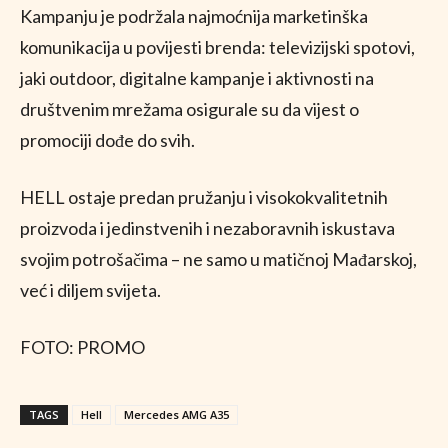
Kampanju je podržala najmoćnija marketinška
komunikacija u povijesti brenda: televizijski spotovi,
jaki outdoor, digitalne kampanje i aktivnosti na
društvenim mrežama osigurale su da vijest o
promociji dođe do svih.
HELL ostaje predan pružanju i visokokvalitetnih
proizvoda i jedinstvenih i nezaboravnih iskustava
svojim potrošačima – ne samo u matičnoj Mađarskoj,
već i diljem svijeta.
FOTO: PROMO
TAGS
Hell
Mercedes AMG A35