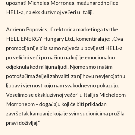
upoznati Michelea Morronea, međunarodno lice
HELL-a, na ekskluzivnoj večeri u Italiji.
Adrienn Popovics, direktorica marketinga tvrtke
HELL ENERGY Hungary Ltd., komentirala je: „Ova
promocija nije bila samo najveća u povijesti HELL-a
po veličini već i po načinu na koji je emocionalno
odjeknula kod milijuna ljudi. Njome smo i našim
potrošačima željeli zahvaliti za njihovu nevjerojatnu
ljubav i vjernost koju nam svakodnevno pokazuju.
Veselimo se ekskluzivnoj večeri u Italiji s Micheleom
Morroneom – događaju koji će biti prikladan
završetak kampanje koja je svim sudionicima pružila
pravi doživljaj.“