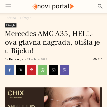
Početna
Lifestyle
Lifestyle
Mercedes AMG A35, HELL-
ova glavna nagrada, otišla je
u Rijeku!
By
Redakcija
-
21 svibnja, 2025
815