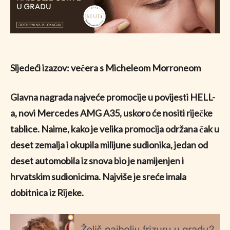
Sljedeći izazov: večera s Micheleom Morroneom
Glavna nagrada najveće promocije u povijesti HELL-
a, novi Mercedes AMG A35, uskoro će nositi riječke
tablice. Naime, kako je velika promocija održana čak u
deset zemalja i okupila milijune sudionika, jedan od
deset automobila iz snova bio je namijenjen i
hrvatskim sudionicima. Najviše je sreće imala
dobitnica iz Rijeke.