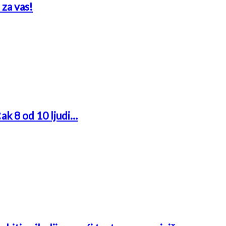
 za vas!
Čak 8 od 10 ljudi…