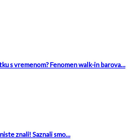
 bitku s vremenom? Fenomen walk-in barova…
niste znali! Saznali smo…