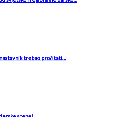
i nastavnik trebao pročitati…
aderske scene!