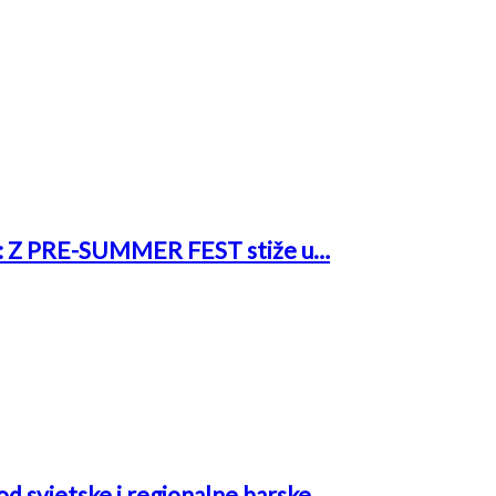
rk: Z PRE-SUMMER FEST stiže u…
 od svjetske i regionalne barske…