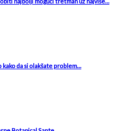
obiti najbolji mogući tretman uz najviše…
o kako da si olakšate problem…
arne Botanical Sante