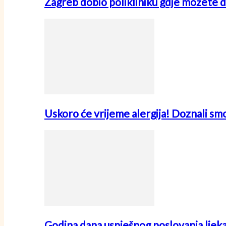
Zagreb dobio polikliniku gdje možete d
Uskoro će vrijeme alergija! Doznali sm
Godina dana uspješnog poslovanja ljek