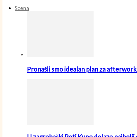
Scena
Pronašli smo idealan plan za afterwo
U zagrebački Peti Kupe dolaze najbolji