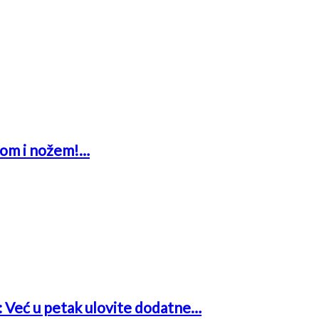
glom i nožem!…
a: Već u petak ulovite dodatne…