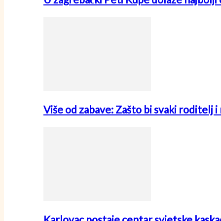
Više od zabave: Zašto bi svaki roditelj 
Karlovac postaje centar svjetske kask