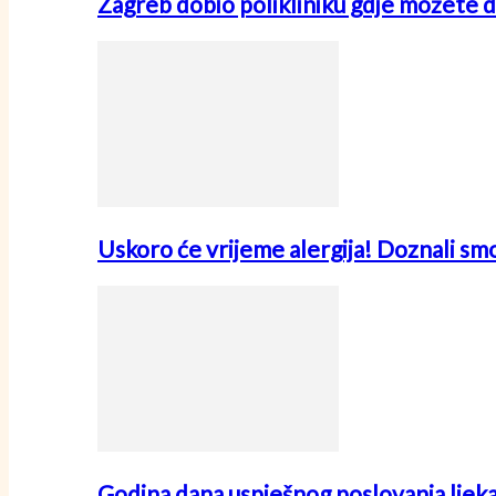
Zagreb dobio polikliniku gdje možete d
Uskoro će vrijeme alergija! Doznali sm
Godina dana uspješnog poslovanja ljek