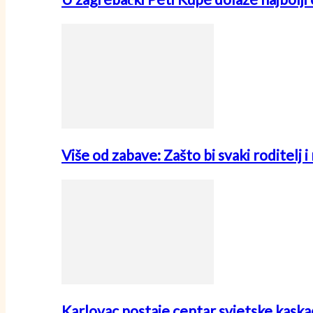
Više od zabave: Zašto bi svaki roditelj 
Karlovac postaje centar svjetske kask