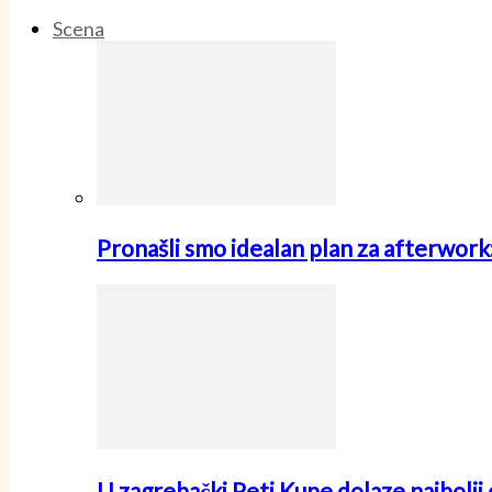
Scena
Pronašli smo idealan plan za afterwo
U zagrebački Peti Kupe dolaze najbolji