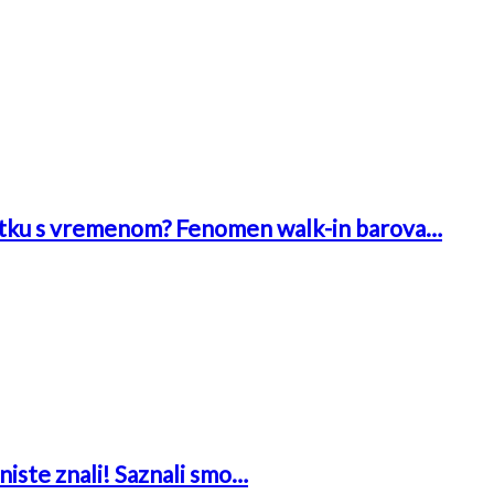
 bitku s vremenom? Fenomen walk-in barova…
niste znali! Saznali smo…