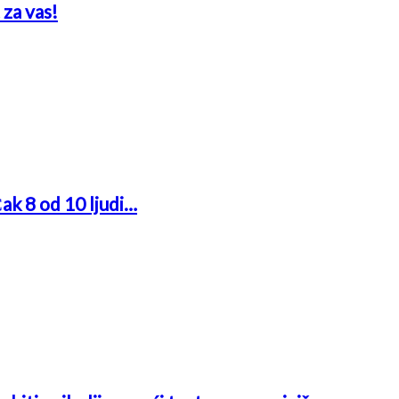
 za vas!
Čak 8 od 10 ljudi…