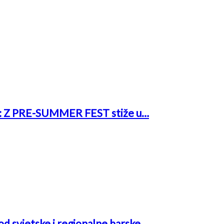
rk: Z PRE-SUMMER FEST stiže u…
 od svjetske i regionalne barske…