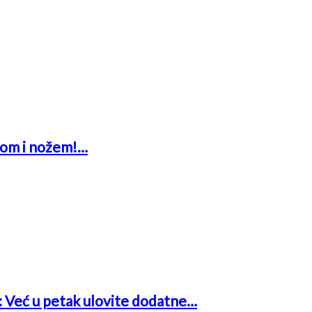
glom i nožem!…
a: Već u petak ulovite dodatne…