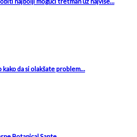
obiti najbolji mogući tretman uz najviše…
o kako da si olakšate problem…
arne Botanical Sante