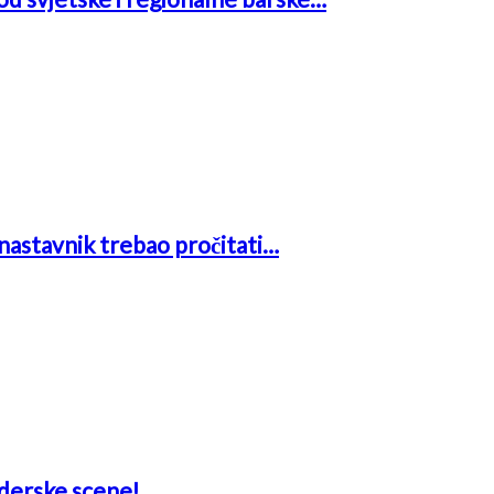
i nastavnik trebao pročitati…
aderske scene!