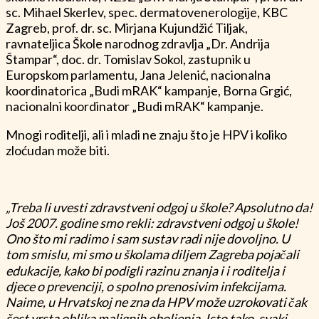
sc. Mihael Skerlev, spec. dermatovenerologije, KBC
Zagreb, prof. dr. sc. Mirjana Kujundžić Tiljak,
ravnateljica Škole narodnog zdravlja „Dr. Andrija
Štampar“, doc. dr. Tomislav Sokol, zastupnik u
Europskom parlamentu, Jana Jelenić, nacionalna
koordinatorica „Budi mRAK“ kampanje, Borna Grgić,
nacionalni koordinator „Budi mRAK“ kampanje.
Mnogi roditelji, ali i mladi ne znaju što je HPV i koliko
zloćudan može biti.
„Treba li uvesti zdravstveni odgoj u škole? Apsolutno da!
Još 2007. godine smo rekli: zdravstveni odgoj u škole!
Ono što mi radimo i sam sustav radi nije dovoljno. U
tom smislu, mi smo u školama diljem Zagreba pojačali
edukacije, kako bi podigli razinu znanja i i roditelja i
djece o prevenciji, o spolno prenosivim infekcijama.
Naime, u Hrvatskoj ne zna da HPV može uzrokovati čak
šest vrsta oblika malignih oboljenja. Isto tako, svaki