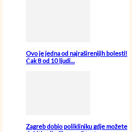
Ovo je jedna od najraširenijih bolesti!
Čak 8 od 10 ljudi…
Zagreb dobio polikliniku gdje možete