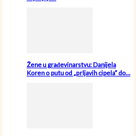
Žene u građevinarstvu: Danijela
Koren o putu od „prljavih cipela“ do…