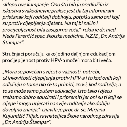
sklopu ove kampanje. Ono što bih ja predložila iz
iskustva svakodnevne prakse jest da taj informirani
pristanak koji roditelji dobivaju, potpišu samo oni koji
su protiv cijepljenja djeteta. Na taj bi način i
procijepljenost bila zasigurno veća.“- rekla je dr. med.
Neda Ferenčić spec. školske medicine, NZJZ „Dr. Andrija
Štampar“.
Stručnjaci poručuju kako jedino daljnjom edukacijom
procijepljenost protiv HPV-a može i mora biti veća.
„Mora se povećati svijest o važnosti, potrebi,
učinkovitosti cijepljenja protiv HPV-a i to kod onih koji
odlučuju o tome tko će to primiti, znači, kod roditelja, a
to se može samo putem edukacije. Isto tako i djecu
trebamo dobro educirati i pripremiti jer oni su ti koji se
cijepe i mogu utjecati na svije roditelje ako dobiju
dovoljno znanja.“- izjavila je prof. dr. sc. Mirjana
Kujundžić Tiljak, ravnateljica Škole narodnog zdravlja
„Dr. Andrija Štampar“.