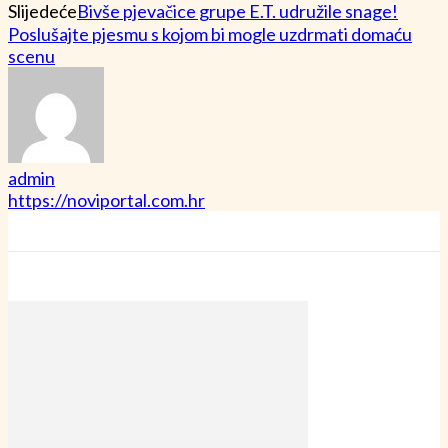
Slijedeće
Bivše pjevačice grupe E.T. udružile snage!
Poslušajte pjesmu s kojom bi mogle uzdrmati domaću
scenu
admin
https://noviportal.com.hr