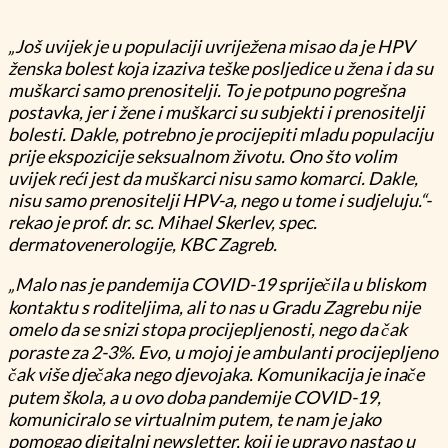
„Još uvijek je u populaciji uvriježena misao da je HPV
ženska bolest koja izaziva teške posljedice u žena i da su
muškarci samo prenositelji. To je potpuno pogrešna
postavka, jer i žene i muškarci su subjekti i prenositelji
bolesti. Dakle, potrebno je procijepiti mladu populaciju
prije ekspozicije seksualnom životu. Ono što volim
uvijek reći jest da muškarci nisu samo komarci. Dakle,
nisu samo prenositelji HPV-a, nego u tome i sudjeluju.“-
rekao je prof. dr. sc. Mihael Skerlev, spec.
dermatovenerologije, KBC Zagreb.
„Malo nas je pandemija COVID-19 spriječila u bliskom
kontaktu s roditeljima, ali to nas u Gradu Zagrebu nije
omelo da se snizi stopa procijepljenosti, nego da čak
poraste za 2-3%. Evo, u mojoj je ambulanti procijepljeno
čak više dječaka nego djevojaka. Komunikacija je inače
putem škola, a u ovo doba pandemije COVID-19,
komuniciralo se virtualnim putem, te nam je jako
pomogao digitalni newsletter, koji je upravo nastao u