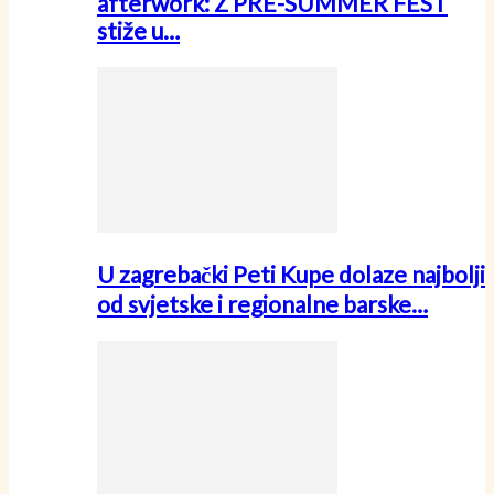
afterwork: Z PRE-SUMMER FEST
stiže u…
U zagrebački Peti Kupe dolaze najbolji
od svjetske i regionalne barske…