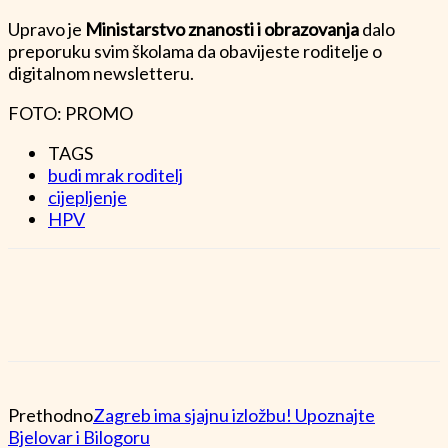
Upravo je
Ministarstvo znanosti i obrazovanja
dalo
preporuku svim školama da obavijeste roditelje o
digitalnom newsletteru.
FOTO: PROMO
TAGS
budi mrak roditelj
cijepljenje
HPV
Prethodno
Zagreb ima sjajnu izložbu! Upoznajte
Bjelovar i Bilogoru