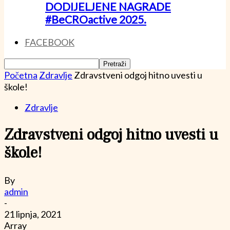
DODIJELJENE NAGRADE
#BeCROactive 2025.
FACEBOOK
Početna
Zdravlje
Zdravstveni odgoj hitno uvesti u
škole!
Zdravlje
Zdravstveni odgoj hitno uvesti u
škole!
By
admin
-
21 lipnja, 2021
Array