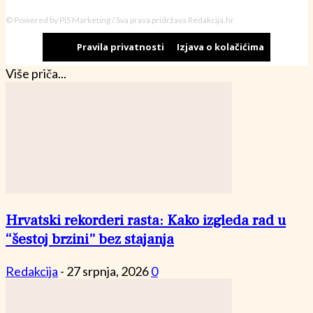
© Powered by PiS Marketing / Sva prava pridržava Redakcija.hr
Pravila privatnosti
Izjava o kolačićima
Više priča...
Hrvatski rekorderi rasta: Kako izgleda rad u
“šestoj brzini” bez stajanja
Redakcija
-
27 srpnja, 2026
0