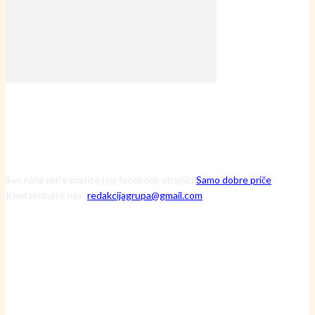
Sve naše priče pratite i na facebook stranici
Samo dobre priče
Kontaktirajte nas:
redakcijagrupa@gmail.com