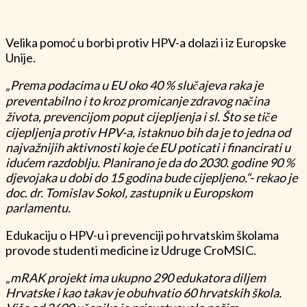
Velika pomoć u borbi protiv HPV-a dolazi i iz Europske
Unije.
„Prema podacima u EU oko 40 % slučajeva raka je
preventabilno i to kroz promicanje zdravog načina
života, prevencijom poput cijepljenja i sl. Što se tiče
cijepljenja protiv HPV-a, istaknuo bih da je to jedna od
najvažnijih aktivnosti koje će EU poticati i financirati u
idućem razdoblju. Planirano je da do 2030. godine 90 %
djevojaka u dobi do 15 godina bude cijepljeno.“- rekao je
doc. dr. Tomislav Sokol, zastupnik u Europskom
parlamentu.
Edukaciju o HPV-u i prevenciji po hrvatskim školama
provode studenti medicine iz Udruge CroMSIC.
„mRAK projekt ima ukupno 290 edukatora diljem
Hrvatske i kao takav je obuhvatio 60 hrvatskih škola.