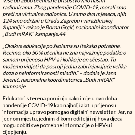
Više od 2600 učenika je prisustvovalo našim
radionicama. Zbog pandemije COVID-19, morali smo
preći na virtualne radionice. U samo dva mjeseca, njih
124 smo održali u Gradu Zagrebu i varaždinskoj
županiji.“- rekao je Borna Grgić, nacionalni koordinator
„Budi mRAK“ kampanje.44
„Ovakve edukacije po školama su itekako potrebne.
Recimo, oko 50 % učenika ne zna najvažnije podatke o
samom prijenosu HPV-a i koliko je on učestao. Tu
možemo vidjeti da postoji jedna zabrinjavajuće velika
doza o neinformiranosti mladih.“ – dodala je Jana
Jelenić, nacionalna koordinatorica „Budi mRAK“
kampanje.
Edukatori s terena poručuju kako im je u ovo doba
pandemije COVID-19 kao najbolji alat u prijenosu
informacija upravo pomogao digitalni newsletter. Jer, na
jednom mjestu, jednim klikom roditelji i njihova djeca
mogu dobiti sve potrebne informacije o HPV-u i
cijepljenju.