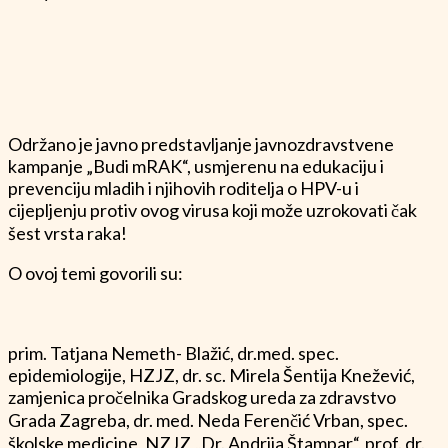
Održano je javno predstavljanje javnozdravstvene
kampanje „Budi mRAK“, usmjerenu na edukaciju i
prevenciju mladih i njihovih roditelja o HPV-u i
cijepljenju protiv ovog virusa koji može uzrokovati čak
šest vrsta raka!
O ovoj temi govorili su:
prim. Tatjana Nemeth- Blažić, dr.med. spec.
epidemiologije, HZJZ, dr. sc. Mirela Šentija Knežević,
zamjenica pročelnika Gradskog ureda za zdravstvo
Grada Zagreba, dr. med. Neda Ferenčić Vrban, spec.
školske medicine, NZJZ „Dr. Andrija Štampar“, prof. dr.