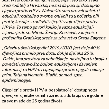
treći roditelj u Hrvatskoj ne zna da postoji dostupno
cjepivo protiv HPV-a Nakon što smo proveli anketu i
educirali roditelje o ovome, oni koji su u početku bili
protiv, kasnije su odlučili cijepiti svoje dijete protiv
HPV-a. To samo govori koliko je važna eduakcija.“-
izjavila je dr. sc. Mirela Šentija Knežević, zamjenica
pročelnika Gradskog ureda za zdravstvo Grada Zagreba.
„Odaziv u školskoj godini 2019./2020. jest da je 40 %
djevojčica primilo prvu dozu, dok je dječaka 25 %.
Dakle, ima prostora za poboljšanje, nastojimo tu brojku
povećati upravo što boljom edukacijom i davanjem
informacija o HPV-u i cijepljenju protiv njega.“- rekla je
prim.
Tatjana Nemeth- Blažić, dr.med. spec.
epidemiologije.
Cijepljenje protiv HPV-a besplatno je i dostupno za
djevojke i dječake osmih razreda, a do kraja ove godine i
za sve mlade do 25 godina života.