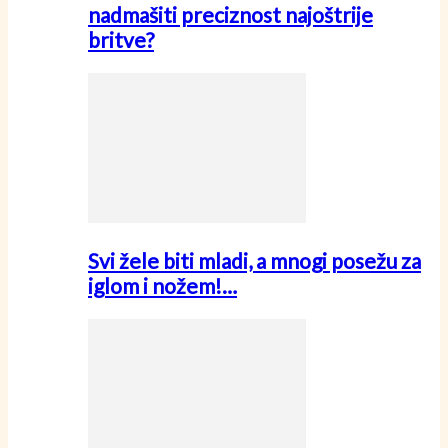
nadmašiti preciznost najoštrije
britve?
Svi žele biti mladi, a mnogi posežu za
iglom i nožem!…