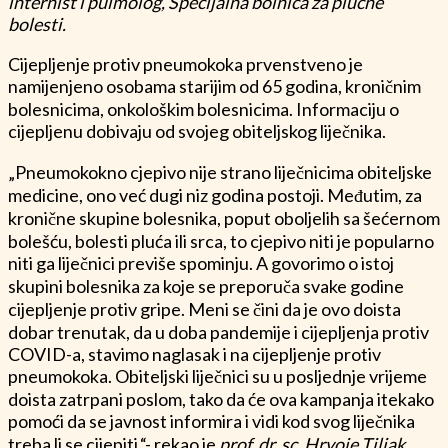
internist i pulmolog, Specijalna bolnica za plućne
bolesti.
Cijepljenje protiv pneumokoka prvenstveno je
namijenjeno osobama starijim od 65 godina, kroničnim
bolesnicima, onkološkim bolesnicima. Informaciju o
cijepljenu dobivaju od svojeg obiteljskog liječnika.
„Pneumokokno cjepivo nije strano liječnicima obiteljske
medicine, ono već dugi niz godina postoji. Međutim, za
kronične skupine bolesnika, poput oboljelih sa šećernom
bolešću, bolesti pluća ili srca, to cjepivo niti je popularno
niti ga liječnici previše spominju. A govorimo o istoj
skupini bolesnika za koje se preporuča svake godine
cijepljenje protiv gripe. Meni se čini da je ovo doista
dobar trenutak, da u doba pandemije i cijepljenja protiv
COVID-a, stavimo naglasak i na cijepljenje protiv
pneumokoka. Obiteljski liječnici su u posljednje vrijeme
doista zatrpani poslom, tako da će ova kampanja itekako
pomoći da se javnost informira i vidi kod svog liječnika
treba li se cijepiti.“- rekao je
prof. dr. sc. Hrvoje Tiljak,