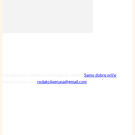
Sve naše priče pratite i na facebook stranici
Samo dobre priče
Kontaktirajte nas:
redakcijagrupa@gmail.com