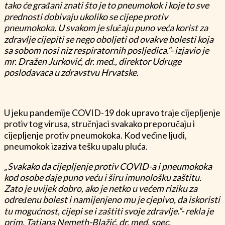
tako će građani znati što je to pneumokok i koje to sve
prednosti dobivaju ukoliko se cijepe protiv
pneumokoka. U svakom je slučaju puno veća korist za
zdravlje cijepiti se nego oboljeti od ovakve bolesti koja
sa sobom nosi niz respiratornih posljedica.“- izjavio je
mr. Dražen Jurković, dr. med., direktor Udruge
poslodavaca u zdravstvu Hrvatske.
U jeku pandemije COVID-19 dok upravo traje cijepljenje
protiv tog virusa, stručnjaci svakako preporučaju i
cijepljenje protiv pneumokoka. Kod većine ljudi,
pneumokok izaziva tešku upalu pluća.
„Svakako da cijepljenje protiv COVID-a i pneumokoka
kod osobe daje puno veću i širu imunološku zaštitu.
Zato je uvijek dobro, ako je netko u većem riziku za
određenu bolest i namijenjeno mu je cjepivo, da iskoristi
tu mogućnost, cijepi se i zaštiti svoje zdravlje.“- rekla je
prim. Tatjana Nemeth-Blažić, dr. med. spec.