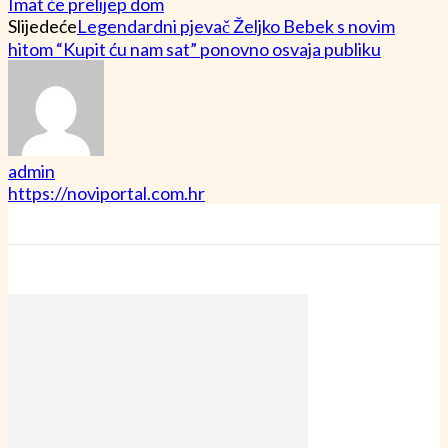
Imat će prelijep dom
Slijedeće
Legendardni pjevač Željko Bebek s novim
hitom “Kupit ću nam sat” ponovno osvaja publiku
admin
https://noviportal.com.hr