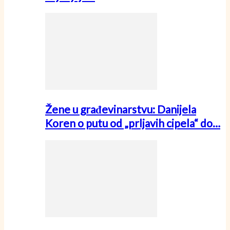
Žene u građevinarstvu: Danijela
Koren o putu od „prljavih cipela“ do…