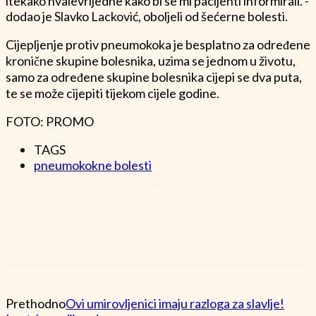
itekako hvalevrijedne kako bi se mi pacijenti informirali.“-
dodao je Slavko Lacković, oboljeli od šećerne bolesti.
Cijepljenje protiv pneumokoka je besplatno za određene
kronične skupine bolesnika, uzima se jednom u životu,
samo za određene skupine bolesnika cijepi se dva puta,
te se može cijepiti tijekom cijele godine.
FOTO: PROMO
TAGS
pneumokokne bolesti
Prethodno
Ovi umirovljenici imaju razloga za slavlje!