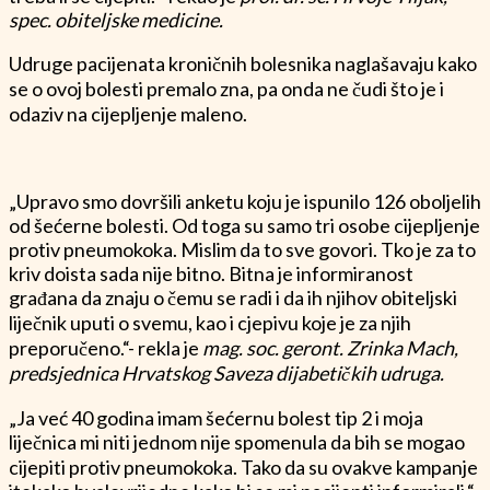
spec. obiteljske medicine.
Udruge pacijenata kroničnih bolesnika naglašavaju kako
se o ovoj bolesti premalo zna, pa onda ne čudi što je i
odaziv na cijepljenje maleno.
„Upravo smo dovršili anketu koju je ispunilo 126 oboljelih
od šećerne bolesti. Od toga su samo tri osobe cijepljenje
protiv pneumokoka. Mislim da to sve govori. Tko je za to
kriv doista sada nije bitno. Bitna je informiranost
građana da znaju o čemu se radi i da ih njihov obiteljski
liječnik uputi o svemu, kao i cjepivu koje je za njih
preporučeno.“- rekla je
mag. soc. geront. Zrinka Mach,
predsjednica Hrvatskog Saveza dijabetičkih udruga.
„Ja već 40 godina imam šećernu bolest tip 2 i moja
liječnica mi niti jednom nije spomenula da bih se mogao
cijepiti protiv pneumokoka. Tako da su ovakve kampanje