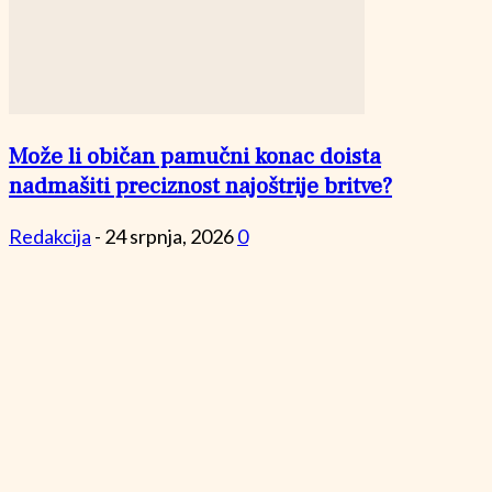
Može li običan pamučni konac doista
nadmašiti preciznost najoštrije britve?
Redakcija
-
24 srpnja, 2026
0