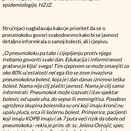
epidemiologije, HZJZ.
Stručnjaci naglašavaju kako je prioritet da se o
pneumokoku govori svakodnevno kako bi se javnost
detaljno informirala o samoj bolesti, ali i cjepivu.
„O pneumokoku pa tako i cijepljenju protiv njega
trebamo govoriti svaki dan. Edukacija i informiranost
građana je ključ svega! Tim cjepivom se može smanjiti za
oko 80% učestalosti nečega što se zove invazivna
pneumokokna bolest, koja je i dan danas iznimno teška
bolest. Nama nije cilj plašiti javnost. Nama je cilj samo
informirati. Pneumokok može izazvati čitav spektar
bolesti, od upale uha, do sepse ili meningitisa. Posebno
ugrožena skupina bolesnika su oni koji imaju kroničnu
upalu pluća, srca ili šećernu bolest. Primjerice, pacijenti
koji imaju KOPB imaju čak 7 puta veći rizik da obole od
pneumokoka.- rekla je prim. dr. sc. Jelena Ostojić, spec.