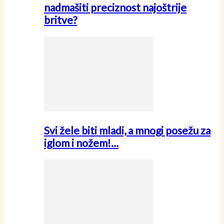
nadmašiti preciznost najoštrije
britve?
Svi žele biti mladi, a mnogi posežu za
iglom i nožem!…