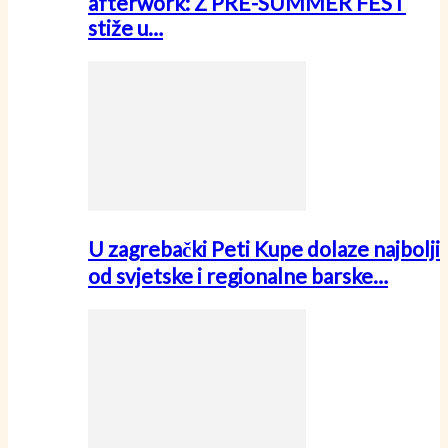
afterwork: Z PRE-SUMMER FEST
stiže u…
U zagrebački Peti Kupe dolaze najbolji
od svjetske i regionalne barske…