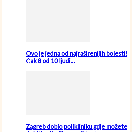
Ovo je jedna od najraširenijih bolesti!
Čak 8 od 10 ljudi…
Zagreb dobio polikliniku gdje možete