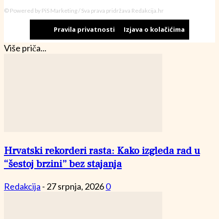
© Powered by PiS Marketing / Sva prava pridržava Redakcija.hr
Pravila privatnosti
Izjava o kolačićima
Više priča...
Hrvatski rekorderi rasta: Kako izgleda rad u
“šestoj brzini” bez stajanja
Redakcija
-
27 srpnja, 2026
0