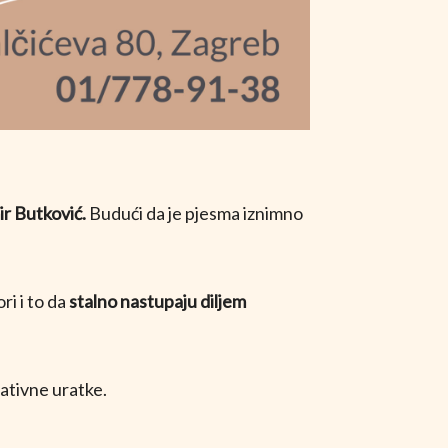
r Butković.
Budući da je pjesma iznimno
ri i to da
stalno nastupaju diljem
eativne uratke.