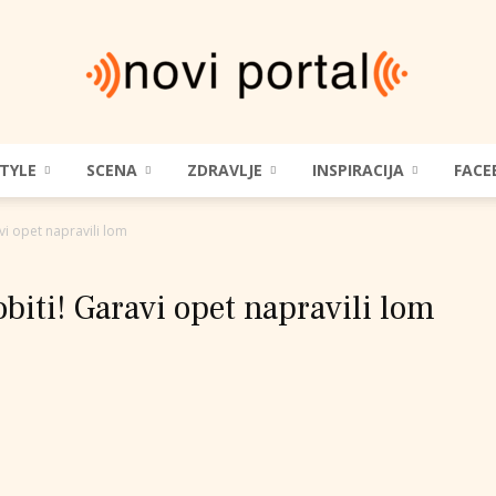
STYLE
SCENA
ZDRAVLJE
INSPIRACIJA
FACE
Novi
avi opet napravili lom
obiti! Garavi opet napravili lom
Portal
|