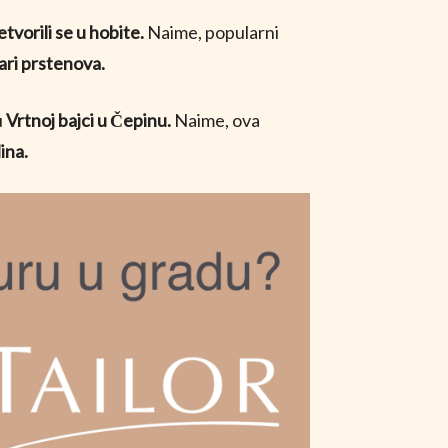
etvorili se u hobite.
Naime, popularni
ri prstenova.
u
Vrtnoj bajci u Čepinu.
Naime, ova
ina.