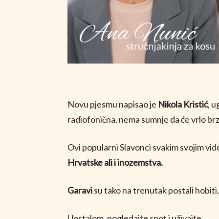
Novu pjesmu napisao je
Nikola Kristić
, u
radiofonična, nema sumnje da će vrlo brzo
Ovi popularni Slavonci svakim svojim vid
Hrvatske ali i inozemstva.
Garavi
su tako na trenutak postali hobiti,
Uostalom, pogledajte spot i uživajte.