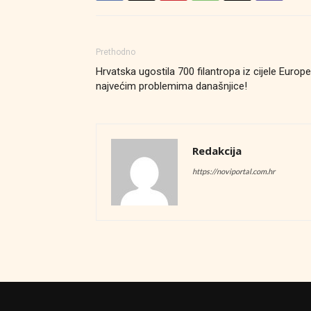
Prethodno
Hrvatska ugostila 700 filantropa iz cijele Europe
najvećim problemima današnjice!
Redakcija
https://noviportal.com.hr