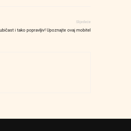
Slijedeće
jubičast i tako popravljiv! Upoznajte ovaj mobitel