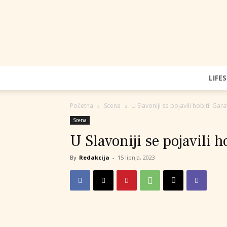
LIFE
Početna
Scena
U Slavoniji se pojavili hobiti! Gar
Scena
U Slavoniji se pojavili h
By
Redakcija
-
15 lipnja, 2023