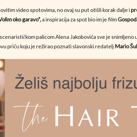
vitim video spotovima, no ovaj su put otišli korak dalje i
pr
Volim oko garavo“,
a inspiracija za spot bio im je film
Gospoda
HR
d scenarističkom palicom Alena Jakobovića sve je snimljeno 
vu priču koju je režirao poznati slavonski redatelj
Mario Šul