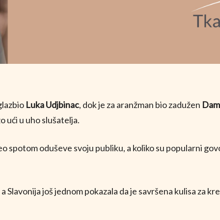
glazbio
Luka Udjbinac
, dok je za aranžman bio zadužen
Dami
 ući u uho slušatelja.
eo spotom oduševe svoju publiku, a koliko su popularni govo
 a Slavonija još jednom pokazala da je savršena kulisa za kr