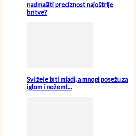
nadmašiti preciznost najoštrije
britve?
Svi žele biti mladi, a mnogi posežu za
iglom i nožem!…