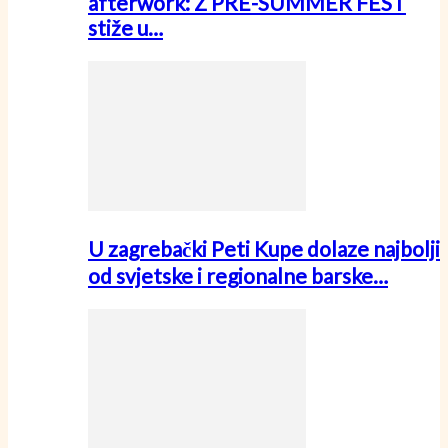
afterwork: Z PRE-SUMMER FEST
stiže u…
U zagrebački Peti Kupe dolaze najbolji
od svjetske i regionalne barske…