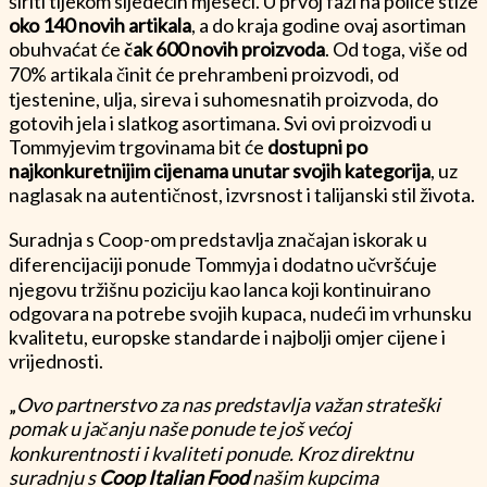
širiti tijekom sljedećih mjeseci. U prvoj fazi na police stiže
oko 140 novih artikala
, a do kraja godine ovaj asortiman
obuhvaćat će
čak 600 novih proizvoda
. Od toga, više od
70% artikala činit će prehrambeni proizvodi, od
tjestenine, ulja, sireva i suhomesnatih proizvoda, do
gotovih jela i slatkog asortimana. Svi ovi proizvodi u
Tommyjevim trgovinama bit će
dostupni po
najkonkuretnijim cijenama unutar svojih kategorija
, uz
naglasak na autentičnost, izvrsnost i talijanski stil života.
Suradnja s Coop-om predstavlja značajan iskorak u
diferencijaciji ponude Tommyja i dodatno učvršćuje
njegovu tržišnu poziciju kao lanca koji kontinuirano
odgovara na potrebe svojih kupaca, nudeći im vrhunsku
kvalitetu, europske standarde i najbolji omjer cijene i
vrijednosti.
„
Ovo partnerstvo za nas predstavlja važan strateški
pomak u jačanju naše ponude te još većoj
konkurentnosti i kvaliteti ponude. Kroz direktnu
suradnju s
Coop Italian Food
našim kupcima