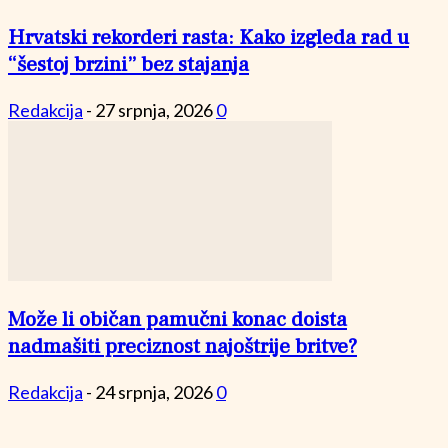
Hrvatski rekorderi rasta: Kako izgleda rad u
“šestoj brzini” bez stajanja
Redakcija
-
27 srpnja, 2026
0
Može li običan pamučni konac doista
nadmašiti preciznost najoštrije britve?
Redakcija
-
24 srpnja, 2026
0