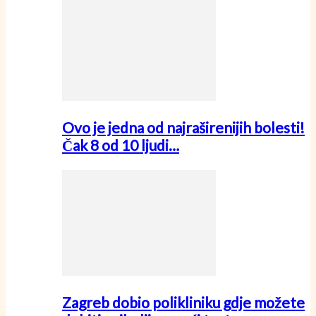
Ovo je jedna od najraširenijih bolesti!
Čak 8 od 10 ljudi…
Zagreb dobio polikliniku gdje možete