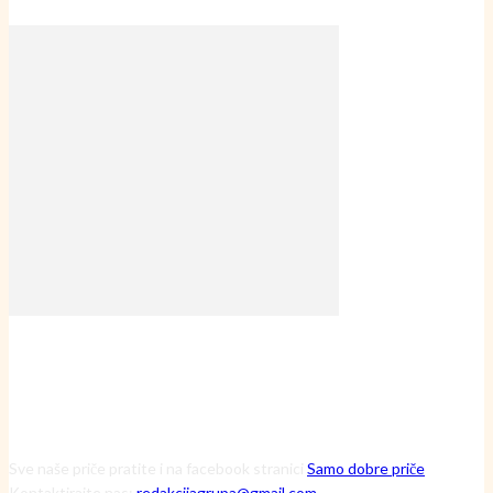
Sve naše priče pratite i na facebook stranici
Samo dobre priče
Kontaktirajte nas:
redakcijagrupa@gmail.com