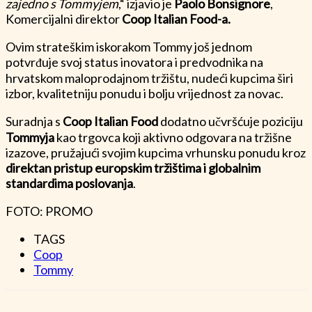
zajedno s Tommyjem
,“ izjavio je
Paolo Bonsignore
,
Komercijalni direktor
Coop Italian Food-a.
Ovim strateškim iskorakom Tommy još jednom
potvrđuje svoj status inovatora i predvodnika na
hrvatskom maloprodajnom tržištu, nudeći kupcima širi
izbor, kvalitetniju ponudu i bolju vrijednost za novac.
Suradnja s
Coop Italian Food
dodatno učvršćuje poziciju
Tommyja
kao trgovca koji aktivno odgovara na tržišne
izazove, pružajući svojim kupcima vrhunsku ponudu kroz
direktan pristup europskim tržištima i globalnim
standardima poslovanja
.
FOTO: PROMO
TAGS
Coop
Tommy