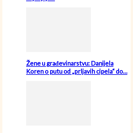
Žene u građevinarstvu: Danijela
Koren o putu od „prljavih cipela“ do…