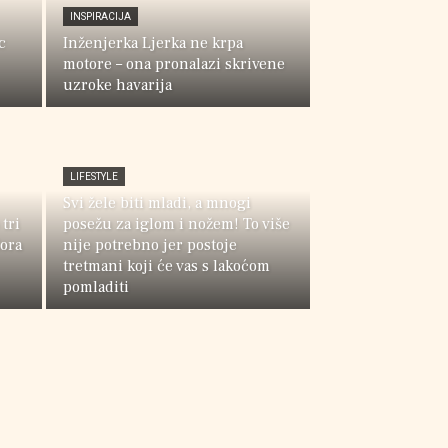
INSPIRACIJA
c
Inženjerka Ljerka ne krpa
motore – ona pronalazi skrivene
uzroke havarija
LIFESTYLE
Svi žele biti mladi, a mnogi
tri
posežu za iglom i nožem! To više
ora
nije potrebno jer postoje
tretmani koji će vas s lakoćom
pomladiti