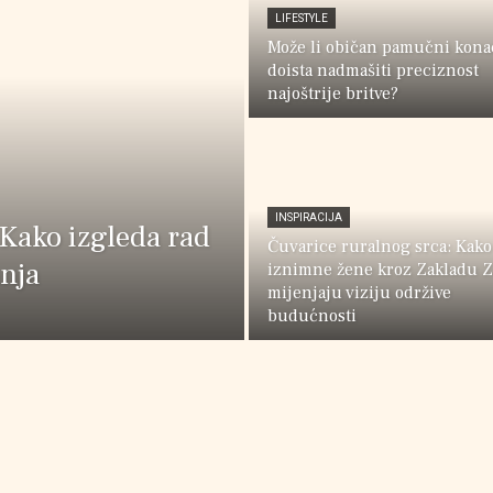
LIFESTYLE
Može li običan pamučni kona
doista nadmašiti preciznost
najoštrije britve?
HR
INSPIRACIJA
 Kako izgleda rad
Čuvarice ruralnog srca: Kako 
anja
iznimne žene kroz Zakladu Z
mijenjaju viziju održive
budućnosti