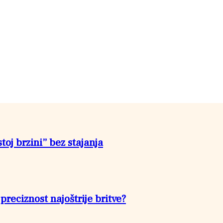
toj brzini” bez stajanja
reciznost najoštrije britve?