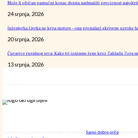
Može li običan pamučni konac doista nadmašiti preciznost najoštrij
24 srpnja, 2026
Inženjerka Ljerka ne krpa motore – ona pronalazi skrivene uzroke h
20 srpnja, 2026
Čuvarice ruralnog srca: Kako tri iznimne žene kroz Zakladu Zora mi
13 srpnja, 2026
Sve naše priče pratite i na facebook stranici
Samo dobre priče
Kontaktir