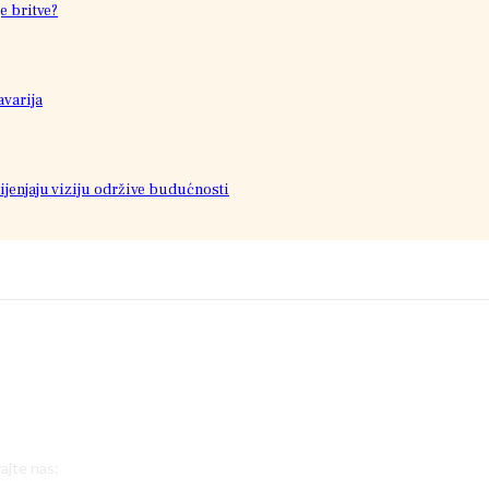
e britve?
avarija
jenjaju viziju održive budućnosti
ajte nas: