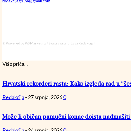
redakcijagrupa@gmail.com
© Powered by PiS Marketing / Sva prava pridržava Redakcija.hr
Više priča...
Hrvatski rekorderi rasta: Kako izgleda rad u “šes
Redakcija
-
27 srpnja, 2026
0
Može li običan pamučni konac doista nadmašiti p
Redakcija
-
24 srpnja, 2026
0