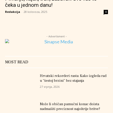
čeka u jednom danu!
Redakcija
-
28 kolovoza, 2025
0
- Advertisment -
MOST READ
Hrvatski rekorderi rasta: Kako izgleda rad
u “šestoj brzini” bez stajanja
27 srpnja, 2026
Može li običan pamučni konac doista
nadmašiti preciznost najoštrije britve?