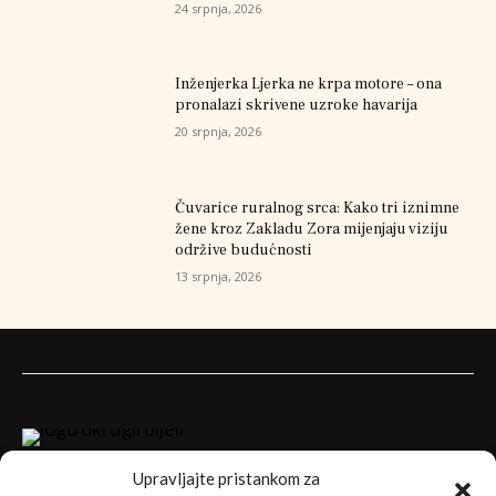
24 srpnja, 2026
Inženjerka Ljerka ne krpa motore – ona
pronalazi skrivene uzroke havarija
20 srpnja, 2026
Čuvarice ruralnog srca: Kako tri iznimne
žene kroz Zakladu Zora mijenjaju viziju
održive budućnosti
13 srpnja, 2026
Upravljajte pristankom za