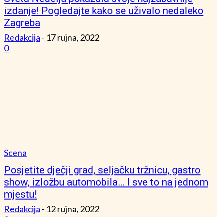
izdanje! Pogledajte kako se uživalo nedaleko
Zagreba
Redakcija
-
17 rujna, 2022
0
Scena
Posjetite dječji grad, seljačku tržnicu, gastro
show, izložbu automobila… I sve to na jednom
mjestu!
Redakcija
-
12 rujna, 2022