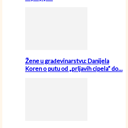
Žene u građevinarstvu: Danijela
Koren o putu od „prljavih cipela“ do…