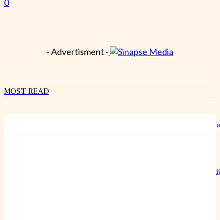
0
- Advertisment -
MOST READ
Hrvatski rekorderi rasta: Kako izgleda rad u “šestoj brzini” bez staja
27 srpnja, 2026
Može li običan pamučni konac doista nadmašiti preciznost najoštri
britve?
24 srpnja, 2026