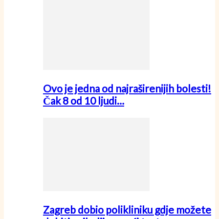
Ovo je jedna od najraširenijih bolesti!
Čak 8 od 10 ljudi…
Zagreb dobio polikliniku gdje možete