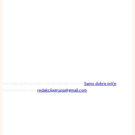
Inženjerka Ljerka ne krpa motore – ona pronalazi skrivene uzroke
havarija
20 srpnja, 2026
Čuvarice ruralnog srca: Kako tri iznimne žene kroz Zakladu Zora
mijenjaju viziju održive budućnosti
13 srpnja, 2026
Sve naše priče pratite i na facebook stranici
Samo dobre priče
Kontaktirajte nas:
redakcijagrupa@gmail.com