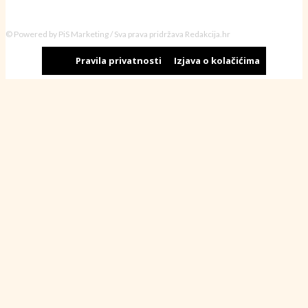
© Powered by PiS Marketing / Sva prava pridržava Redakcija.hr
Pravila privatnosti
Izjava o kolačićima