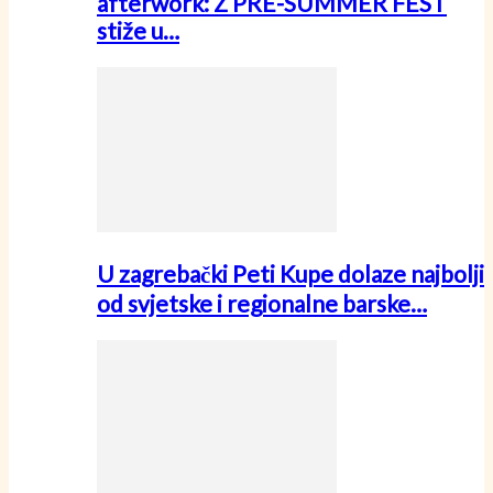
afterwork: Z PRE-SUMMER FEST
stiže u…
U zagrebački Peti Kupe dolaze najbolji
od svjetske i regionalne barske…