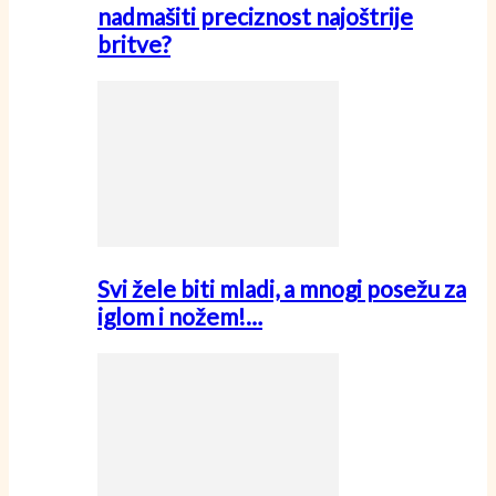
nadmašiti preciznost najoštrije
britve?
Svi žele biti mladi, a mnogi posežu za
iglom i nožem!…