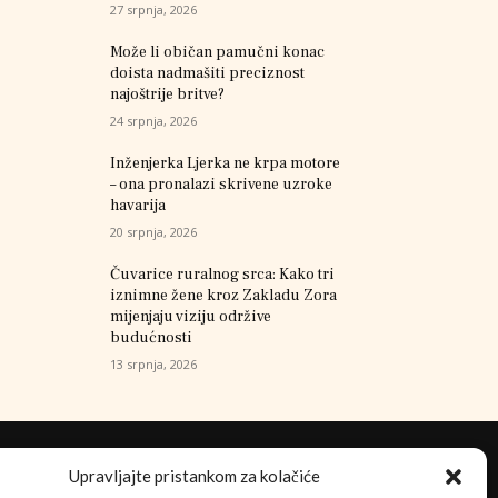
27 srpnja, 2026
Može li običan pamučni konac
doista nadmašiti preciznost
najoštrije britve?
24 srpnja, 2026
Inženjerka Ljerka ne krpa motore
– ona pronalazi skrivene uzroke
havarija
20 srpnja, 2026
Čuvarice ruralnog srca: Kako tri
iznimne žene kroz Zakladu Zora
mijenjaju viziju održive
budućnosti
13 srpnja, 2026
Upravljajte pristankom za kolačiće