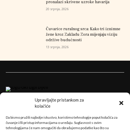
pronalazi skrivene uzroke havarija
20 srpnja, 2026
Čuvarice ruralnog srca: Kako tri iznimne
žene kroz Zakladu Zora mijenjaju viziju
održive budućnosti
13 srpnja, 2026
Upravljajte pristankom za
kolačiće
Da bismo pružili najbolje iskustvo, koristimo tehnologije poput kolačića za
čuvanje i/ili pristup informacijama o uređaju. Suglasnost s ovim
tehnologijama će nam omogućiti da obrađujemo podatke kao što su
Sve naše priče pratite i na facebook stranici
Samo dobre priče