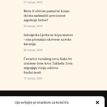
27 srpnja, 2026
Može li običan pamučni konac
doista nadmašiti preciznost
najoštrije britve?
24 srpnja, 2026
Inženjerka Ljerka ne krpa motore
– ona pronalazi skrivene uzroke
havarija
20 srpnja, 2026
Čuvarice ruralnog srca: Kako tri
iznimne žene kroz Zakladu Zora
mijenjaju viziju održive
budućnosti
13 srpnja, 2026
Upravljajte pristankom za kolačiće