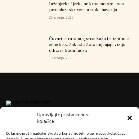
Inženjerka Ljerka ne krpa motore – ona
pronalazi skrivene uzroke havarija
20 srpnja, 2026
Čuvarice ruralnog srca: Kako tri iznimne
žene kroz Zakladu Zora mijenjaju viziju
održive budućnosti
13 srpnja, 2026
Upravljajte pristankom za
kolačiće
Da bismo pružili najbolje iskustvo, koristimo tehnologije poput kolačića za
čuvanje i/ili pristup informacijama o uređaju. Suglasnost s ovim