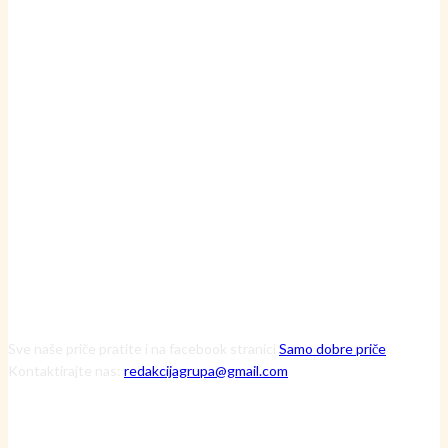
24 srpnja, 2026
Inženjerka Ljerka ne krpa motore – ona pronalazi skrivene uzroke
havarija
20 srpnja, 2026
Čuvarice ruralnog srca: Kako tri iznimne žene kroz Zakladu Zora
mijenjaju viziju održive budućnosti
13 srpnja, 2026
Sve naše priče pratite i na facebook stranici
Samo dobre priče
Kontaktirajte nas:
redakcijagrupa@gmail.com