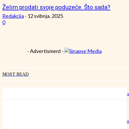
Želim prodati svoje poduzeće. Što sada?
Redakcija
-
12 svibnja, 2025
0
- Advertisment -
MOST READ
Hrvatski rekorderi rasta: Kako izgleda rad u “šestoj brzini” bez staja
27 srpnja, 2026
Može li običan pamučni konac doista nadmašiti preciznost najoštri
britve?