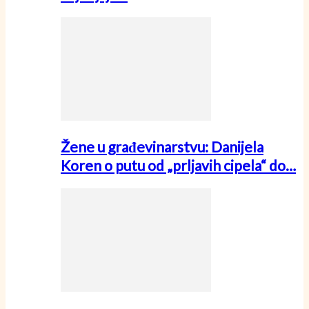
Žene u građevinarstvu: Danijela
Koren o putu od „prljavih cipela“ do…