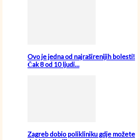
Ovo je jedna od najraširenijih bolesti!
Čak 8 od 10 ljudi…
Zagreb dobio polikliniku gdje možete