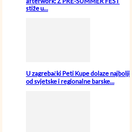
afterwork: Z PRE-SUMMER FEST
stiže u…
U zagrebački Peti Kupe dolaze najbolji
od svjetske i regionalne barske…