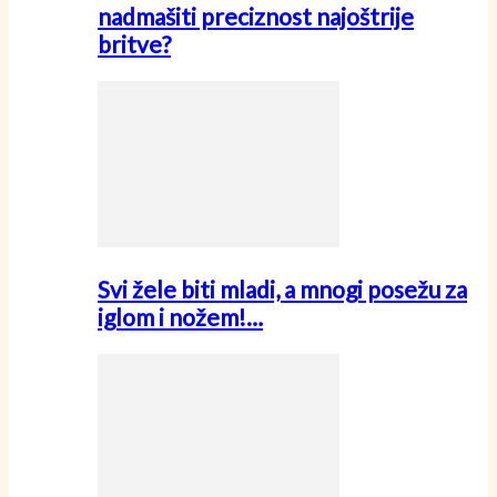
nadmašiti preciznost najoštrije
britve?
Svi žele biti mladi, a mnogi posežu za
iglom i nožem!…