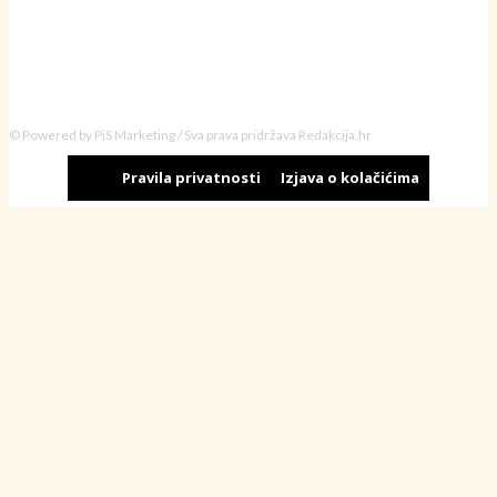
© Powered by PiS Marketing / Sva prava pridržava Redakcija.hr
Pravila privatnosti
Izjava o kolačićima