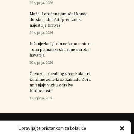
27 srpnja, 2026
Može li običan pamučni konac
doista nadmašiti preciznost
najoštrije britve?
24 srpnja, 2026
Inženjerka Ljerka ne krpa motore
– ona pronalazi skrivene uzroke
havarija
20 srpnja, 2026
Čuvarice ruralnog srca: Kako tri
iznimne žene kroz Zakladu Zora
mijenjaju viziju održive
budućnosti
13 srpnja, 2026
Upravljajte pristankom za kolačiće