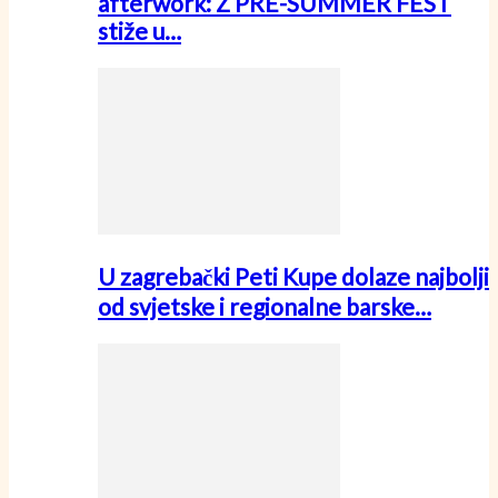
afterwork: Z PRE-SUMMER FEST
stiže u…
U zagrebački Peti Kupe dolaze najbolji
od svjetske i regionalne barske…