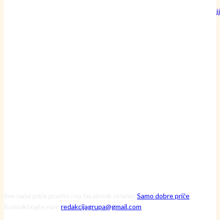
Može li običan pamučni konac doista nadmašiti preciznost najoštri
britve?
24 srpnja, 2026
Inženjerka Ljerka ne krpa motore – ona pronalazi skrivene uzroke
havarija
20 srpnja, 2026
Čuvarice ruralnog srca: Kako tri iznimne žene kroz Zakladu Zora
mijenjaju viziju održive budućnosti
13 srpnja, 2026
Sve naše priče pratite i na facebook stranici
Samo dobre priče
Kontaktirajte nas:
redakcijagrupa@gmail.com