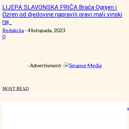
LIJEPA SLAVONSKA PRIČA Braća Ognjen i
Ozren od djedovine napravili pravi mali vinski
raj
Redakcija
-
4 listopada, 2023
0
- Advertisment -
MOST READ
Hrvatski rekorderi rasta: Kako izgleda rad u “šestoj brzini” bez staja
27 srpnja, 2026