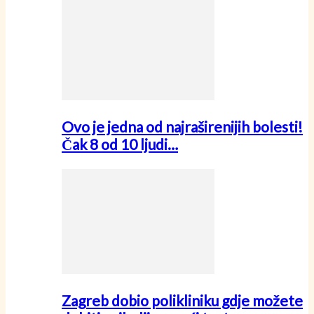
Ovo je jedna od najraširenijih bolesti!
Čak 8 od 10 ljudi…
Zagreb dobio polikliniku gdje možete