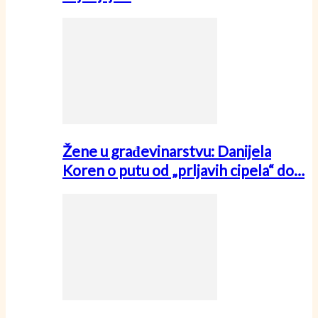
Žene u građevinarstvu: Danijela
Koren o putu od „prljavih cipela“ do…