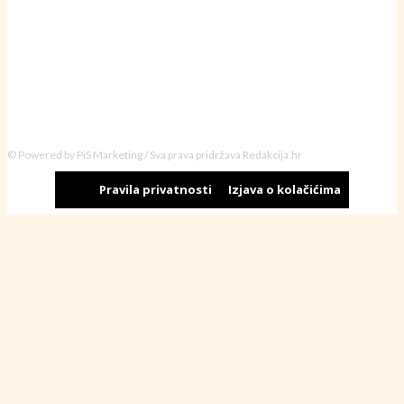
© Powered by PiS Marketing / Sva prava pridržava Redakcija.hr
Pravila privatnosti
Izjava o kolačićima