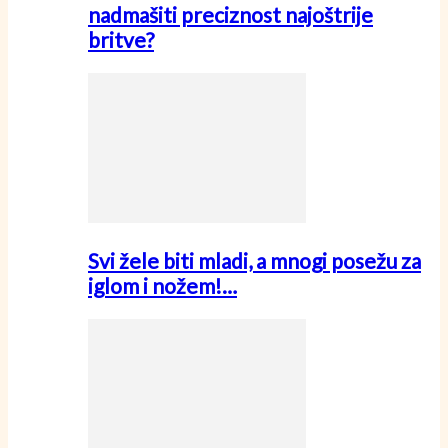
nadmašiti preciznost najoštrije
britve?
Svi žele biti mladi, a mnogi posežu za
iglom i nožem!…