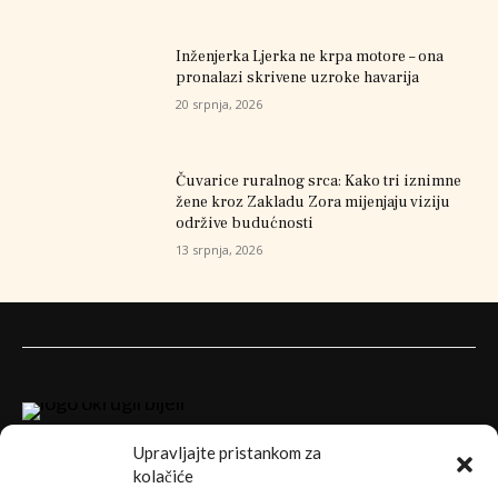
Inženjerka Ljerka ne krpa motore – ona
pronalazi skrivene uzroke havarija
20 srpnja, 2026
Čuvarice ruralnog srca: Kako tri iznimne
žene kroz Zakladu Zora mijenjaju viziju
održive budućnosti
13 srpnja, 2026
Upravljajte pristankom za
kolačiće