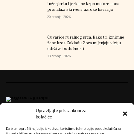
Inženjerka Ljerka ne krpa motore – ona
pronalazi skrivene uzroke havarija
20 srpnja, 2026
Čuvarice ruralnog srca: Kako tri iznimne
žene kroz Zakladu Zora mijenjaju viziju
održive budućnosti
13 srpnja, 2026
Upravljajte pristankom za
kolačiće
Da bismo pružili najbolje iskustvo, koristimo tehnologije poput kolačića za
čuvanje i/ili pristup informacijama o uređaju. Suglasnost s ovim