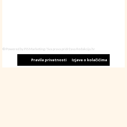
© Powered by PiS Marketing / Sva prava pridržava Redakcija.hr
Pravila privatnosti
Izjava o kolačićima