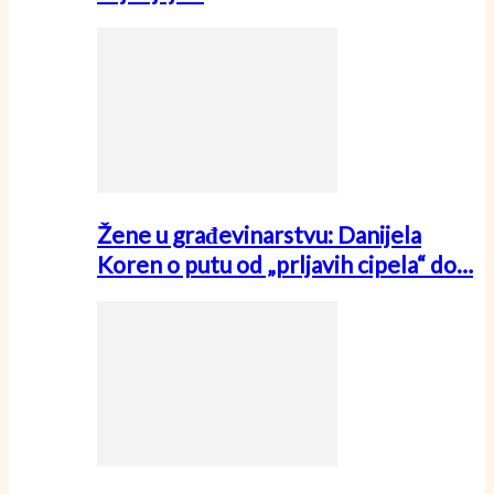
Žene u građevinarstvu: Danijela
Koren o putu od „prljavih cipela“ do…