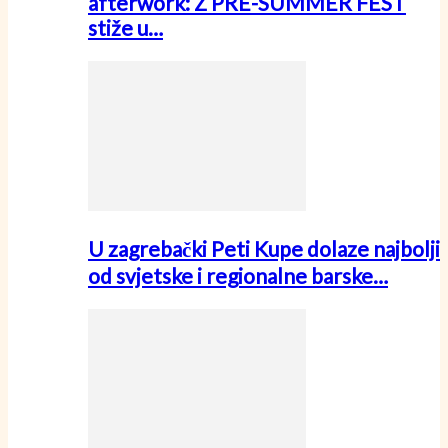
afterwork: Z PRE-SUMMER FEST
stiže u…
U zagrebački Peti Kupe dolaze najbolji
od svjetske i regionalne barske…