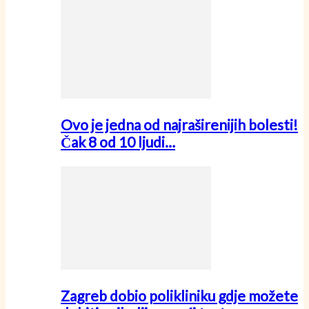
Ovo je jedna od najraširenijih bolesti!
Čak 8 od 10 ljudi…
Zagreb dobio polikliniku gdje možete