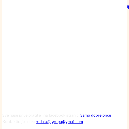
Može li običan pamučni konac doista nadmašiti preciznost najoštri
britve?
24 srpnja, 2026
Inženjerka Ljerka ne krpa motore – ona pronalazi skrivene uzroke
havarija
20 srpnja, 2026
Čuvarice ruralnog srca: Kako tri iznimne žene kroz Zakladu Zora
mijenjaju viziju održive budućnosti
13 srpnja, 2026
Sve naše priče pratite i na facebook stranici
Samo dobre priče
Kontaktirajte nas:
redakcijagrupa@gmail.com