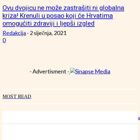
Ovu dvojicu ne može zastrašiti ni globalna
kriza! Krenuli u posao koji će Hrvatima
omogućiti zdraviji i ljepši izgled
Redakcija
-
2 siječnja, 2021
0
- Advertisment -
MOST READ
Hrvatski rekorderi rasta: Kako izgleda rad u “šestoj brzini” bez staja
27 srpnja, 2026