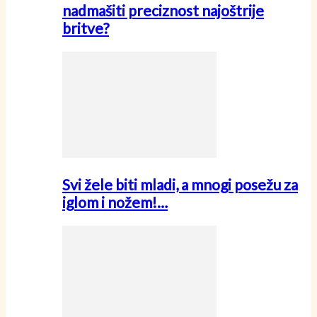
nadmašiti preciznost najoštrije
britve?
Svi žele biti mladi, a mnogi posežu za
iglom i nožem!…