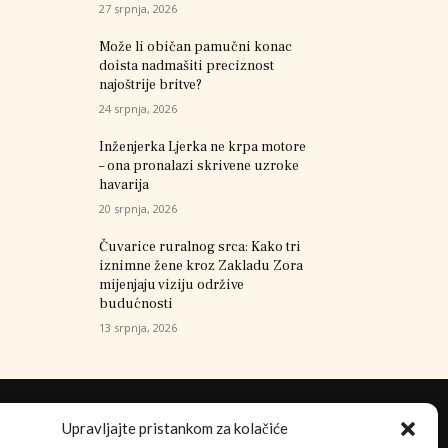
27 srpnja, 2026
Može li običan pamučni konac
doista nadmašiti preciznost
najoštrije britve?
24 srpnja, 2026
Inženjerka Ljerka ne krpa motore
– ona pronalazi skrivene uzroke
havarija
20 srpnja, 2026
Čuvarice ruralnog srca: Kako tri
iznimne žene kroz Zakladu Zora
mijenjaju viziju održive
budućnosti
13 srpnja, 2026
Upravljajte pristankom za kolačiće