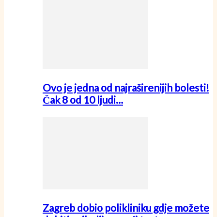
Ovo je jedna od najraširenijih bolesti!
Čak 8 od 10 ljudi…
Zagreb dobio polikliniku gdje možete