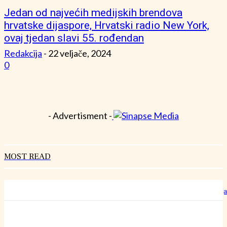
Jedan od najvećih medijskih brendova
hrvatske dijaspore, Hrvatski radio New York,
ovaj tjedan slavi 55. rođendan
Redakcija
-
22 veljače, 2024
0
- Advertisment -
MOST READ
Hrvatski rekorderi rasta: Kako izgleda rad u “šestoj brzini” bez staja
27 srpnja, 2026