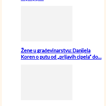
Žene u građevinarstvu: Danijela
Koren o putu od „prljavih cipela“ do…