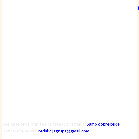
Može li običan pamučni konac doista nadmašiti preciznost najoštri
britve?
24 srpnja, 2026
Inženjerka Ljerka ne krpa motore – ona pronalazi skrivene uzroke
havarija
20 srpnja, 2026
Čuvarice ruralnog srca: Kako tri iznimne žene kroz Zakladu Zora
mijenjaju viziju održive budućnosti
13 srpnja, 2026
Sve naše priče pratite i na facebook stranici
Samo dobre priče
Kontaktirajte nas:
redakcijagrupa@gmail.com