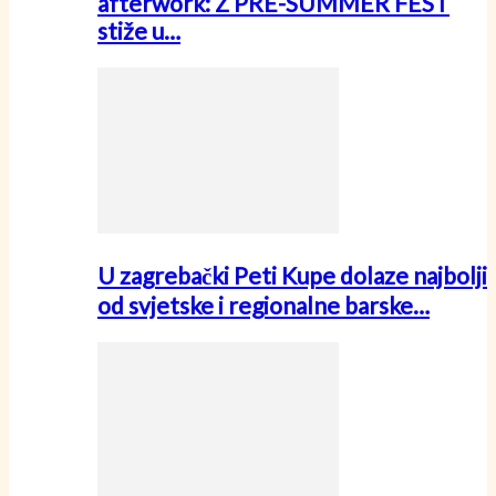
afterwork: Z PRE-SUMMER FEST
stiže u…
U zagrebački Peti Kupe dolaze najbolji
od svjetske i regionalne barske…