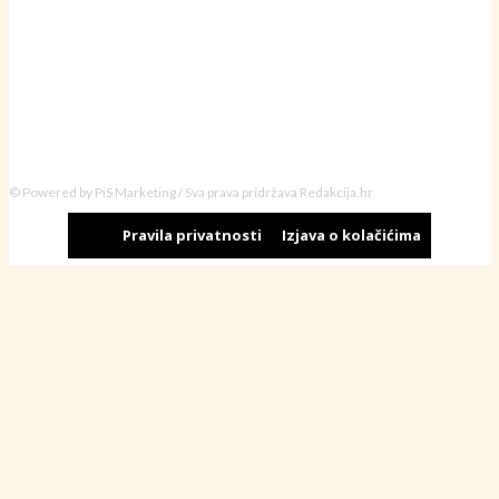
© Powered by PiS Marketing / Sva prava pridržava Redakcija.hr
Pravila privatnosti
Izjava o kolačićima