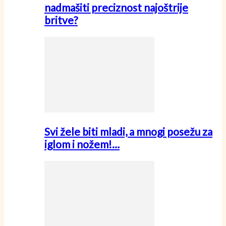
nadmašiti preciznost najoštrije
britve?
Svi žele biti mladi, a mnogi posežu za
iglom i nožem!…