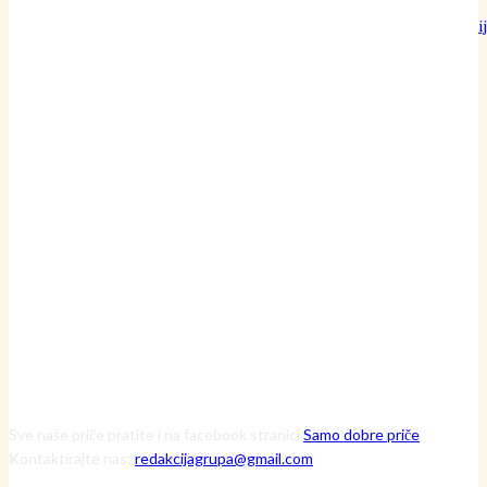
Može li običan pamučni konac doista nadmašiti preciznost najoštri
britve?
24 srpnja, 2026
Inženjerka Ljerka ne krpa motore – ona pronalazi skrivene uzroke
havarija
20 srpnja, 2026
Čuvarice ruralnog srca: Kako tri iznimne žene kroz Zakladu Zora
mijenjaju viziju održive budućnosti
13 srpnja, 2026
Sve naše priče pratite i na facebook stranici
Samo dobre priče
Kontaktirajte nas:
redakcijagrupa@gmail.com