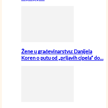
Žene u građevinarstvu: Danijela
Koren o putu od „prljavih cipela“ do…