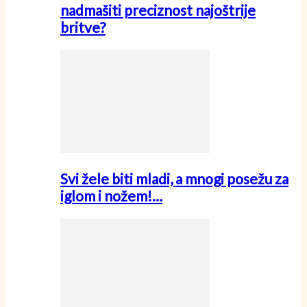
nadmašiti preciznost najoštrije
britve?
Svi žele biti mladi, a mnogi posežu za
iglom i nožem!…