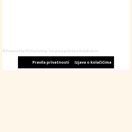
© Powered by PiS Marketing / Sva prava pridržava Redakcija.hr
Pravila privatnosti
Izjava o kolačićima