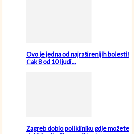
Ovo je jedna od najraširenijih bolesti!
Čak 8 od 10 ljudi…
Zagreb dobio polikliniku gdje možete