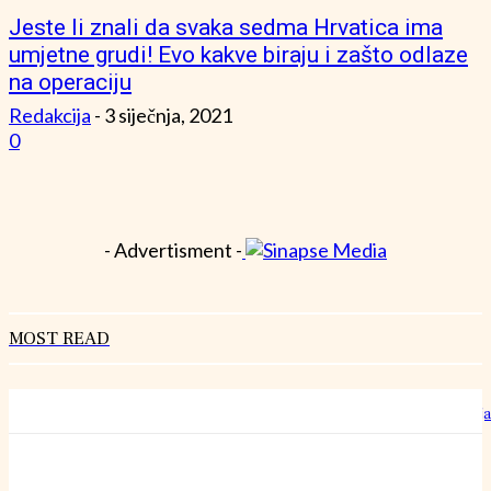
Jeste li znali da svaka sedma Hrvatica ima
umjetne grudi! Evo kakve biraju i zašto odlaze
na operaciju
Redakcija
-
3 siječnja, 2021
0
- Advertisment -
MOST READ
Hrvatski rekorderi rasta: Kako izgleda rad u “šestoj brzini” bez staja
27 srpnja, 2026