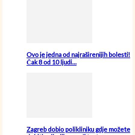
Ovo je jedna od najraširenijih bolesti!
Čak 8 od 10 ljudi…
Zagreb dobio polikliniku gdje možete