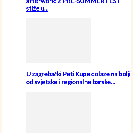
afterwork: Z PRE-SUMMER FEST
stiže u…
U zagrebački Peti Kupe dolaze najbolji
od svjetske i regionalne barske…