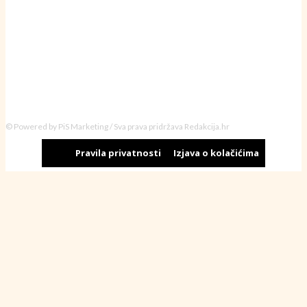
© Powered by PiS Marketing / Sva prava pridržava Redakcija.hr
Pravila privatnosti
Izjava o kolačićima