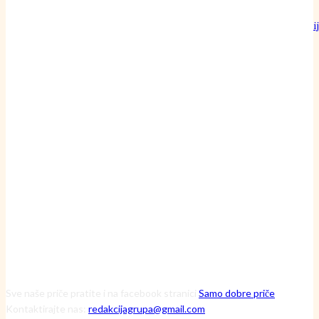
Može li običan pamučni konac doista nadmašiti preciznost najoštri
britve?
24 srpnja, 2026
Inženjerka Ljerka ne krpa motore – ona pronalazi skrivene uzroke
havarija
20 srpnja, 2026
Čuvarice ruralnog srca: Kako tri iznimne žene kroz Zakladu Zora
mijenjaju viziju održive budućnosti
13 srpnja, 2026
Sve naše priče pratite i na facebook stranici
Samo dobre priče
Kontaktirajte nas:
redakcijagrupa@gmail.com