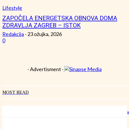
Lifestyle
ZAPOČELA ENERGETSKA OBNOVA DOMA
ZDRAVLJA ZAGREB – ISTOK
Redakcija
-
23 ožujka, 2026
0
- Advertisment -
MOST READ
Hrvatski rekorderi rasta: Kako izgleda rad u “šestoj brzini” bez staja
27 srpnja, 2026