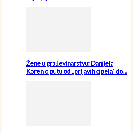
Žene u građevinarstvu: Danijela
Koren o putu od „prljavih cipela“ do…