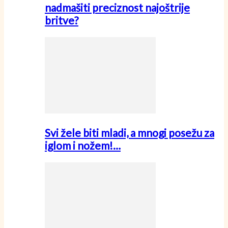
nadmašiti preciznost najoštrije
britve?
Svi žele biti mladi, a mnogi posežu za
iglom i nožem!…