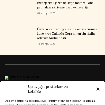
Inženjerka Ljerka ne krpa motore – ona
pronalazi skrivene uzroke havarija
20 srpnja, 2026
Čuvarice ruralnog srca: Kako tri iznimne
žene kroz Zakladu Zora mijenjaju viziju
održive budućnosti
13 srpnja, 2026
Upravljajte pristankom za
kolačiće
Da bismo pružili najbolje iskustvo, koristimo tehnologije poput kolačića za
čuvanje i/ili pristup informacijama o uređaju. Suglasnost s ovim