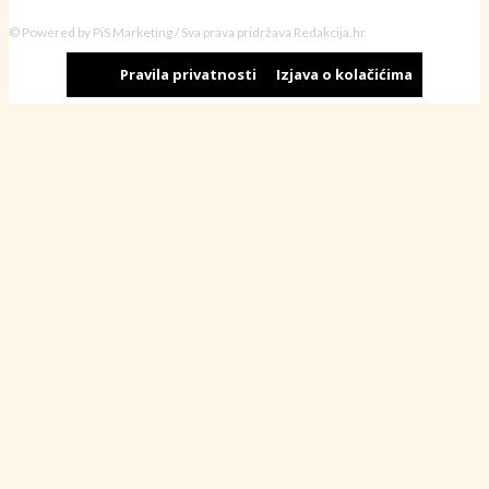
© Powered by PiS Marketing / Sva prava pridržava Redakcija.hr
Pravila privatnosti
Izjava o kolačićima