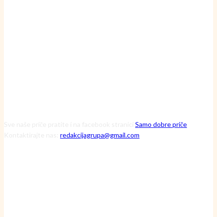
havarija
20 srpnja, 2026
Čuvarice ruralnog srca: Kako tri iznimne žene kroz Zakladu Zora
mijenjaju viziju održive budućnosti
13 srpnja, 2026
Sve naše priče pratite i na facebook stranici
Samo dobre priče
Kontaktirajte nas:
redakcijagrupa@gmail.com