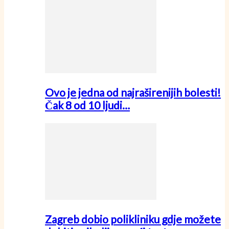
Ovo je jedna od najraširenijih bolesti!
Čak 8 od 10 ljudi…
Zagreb dobio polikliniku gdje možete