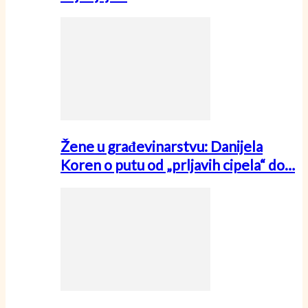
Žene u građevinarstvu: Danijela
Koren o putu od „prljavih cipela“ do…