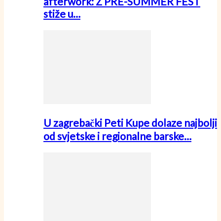
afterwork: Z PRE-SUMMER FEST
stiže u…
U zagrebački Peti Kupe dolaze najbolji
od svjetske i regionalne barske…