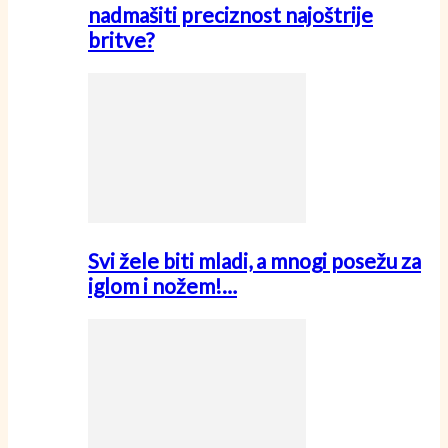
nadmašiti preciznost najoštrije
britve?
Svi žele biti mladi, a mnogi posežu za
iglom i nožem!…