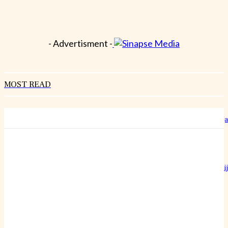
- Advertisment -
MOST READ
Hrvatski rekorderi rasta: Kako izgleda rad u “šestoj brzini” bez staja
27 srpnja, 2026
Može li običan pamučni konac doista nadmašiti preciznost najoštri
britve?
24 srpnja, 2026
Inženjerka Ljerka ne krpa motore – ona pronalazi skrivene uzroke