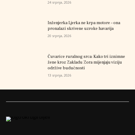
24 srpnja, 2026
Inženjerka Ljerka ne krpa motore – ona
pronalazi skrivene uzroke havarija
20 srpnja, 2026
Čuvarice ruralnog srca: Kako tri iznimne
žene kroz Zakladu Zora mijenjaju viziju
održive budućnosti
13 srpnja, 2026