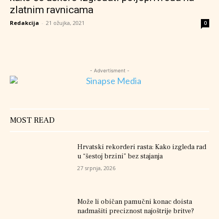
zlatnim ravnicama
Redakcija
-
21 ožujka, 2021
0
- Advertisment -
MOST READ
Hrvatski rekorderi rasta: Kako izgleda rad
u “šestoj brzini” bez stajanja
27 srpnja, 2026
Može li običan pamučni konac doista
nadmašiti preciznost najoštrije britve?