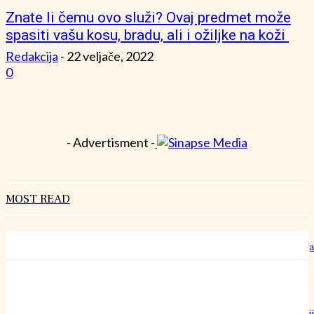
Znate li čemu ovo služi? Ovaj predmet može
spasiti vašu kosu, bradu, ali i ožiljke na koži
Redakcija
-
22 veljače, 2022
0
- Advertisment -
MOST READ
Hrvatski rekorderi rasta: Kako izgleda rad u “šestoj brzini” bez staja
27 srpnja, 2026
Može li običan pamučni konac doista nadmašiti preciznost najoštri