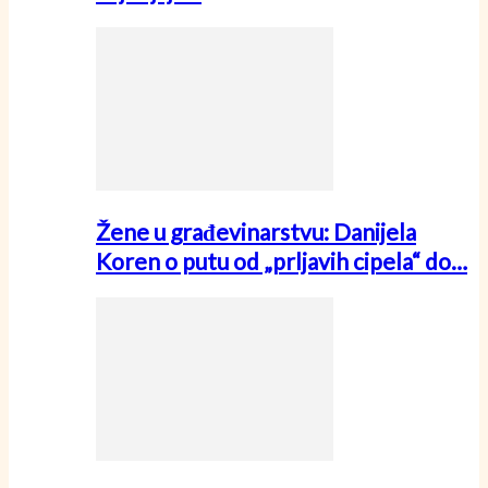
Žene u građevinarstvu: Danijela
Koren o putu od „prljavih cipela“ do…