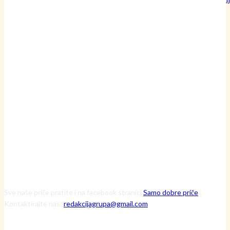
britve?
24 srpnja, 2026
Inženjerka Ljerka ne krpa motore – ona pronalazi skrivene uzroke
havarija
20 srpnja, 2026
Čuvarice ruralnog srca: Kako tri iznimne žene kroz Zakladu Zora
mijenjaju viziju održive budućnosti
13 srpnja, 2026
Sve naše priče pratite i na facebook stranici
Samo dobre priče
Kontaktirajte nas:
redakcijagrupa@gmail.com