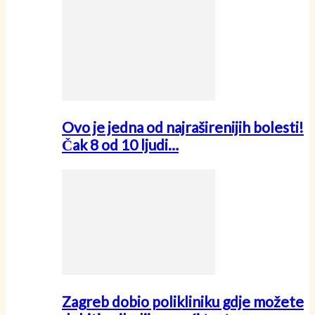
Ovo je jedna od najraširenijih bolesti!
Čak 8 od 10 ljudi…
Zagreb dobio polikliniku gdje možete