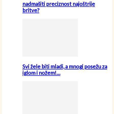
nadmašiti preciznost najoštrije
britve?
Svi žele biti mladi, a mnogi posežu za
iglom i nožem!…