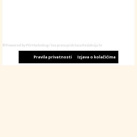
© Powered by PiS Marketing / Sva prava pridržava Redakcija.hr
Pravila privatnosti
Izjava o kolačićima