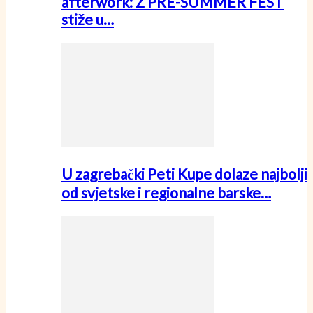
afterwork: Z PRE-SUMMER FEST
stiže u…
U zagrebački Peti Kupe dolaze najbolji
od svjetske i regionalne barske…