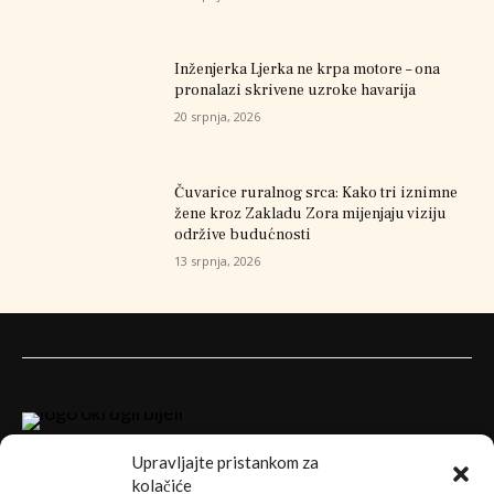
Inženjerka Ljerka ne krpa motore – ona
pronalazi skrivene uzroke havarija
20 srpnja, 2026
Čuvarice ruralnog srca: Kako tri iznimne
žene kroz Zakladu Zora mijenjaju viziju
održive budućnosti
13 srpnja, 2026
Upravljajte pristankom za
kolačiće