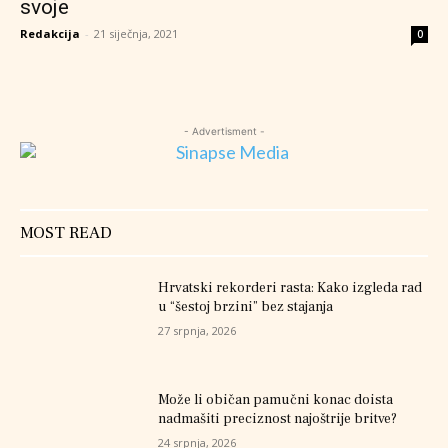
svoje
Redakcija
-
21 siječnja, 2021
0
- Advertisment -
MOST READ
Hrvatski rekorderi rasta: Kako izgleda rad
u “šestoj brzini” bez stajanja
27 srpnja, 2026
Može li običan pamučni konac doista
nadmašiti preciznost najoštrije britve?
24 srpnja, 2026