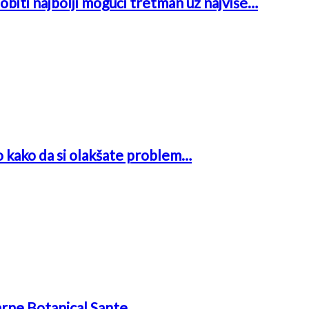
obiti najbolji mogući tretman uz najviše…
o kako da si olakšate problem…
arne Botanical Sante