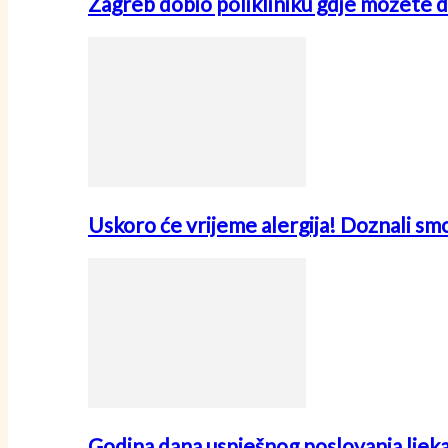
Zagreb dobio polikliniku gdje možete d
Uskoro će vrijeme alergija! Doznali sm
Godina dana uspješnog poslovanja ljek