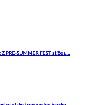
rk: Z PRE-SUMMER FEST stiže u…
 od svjetske i regionalne barske…