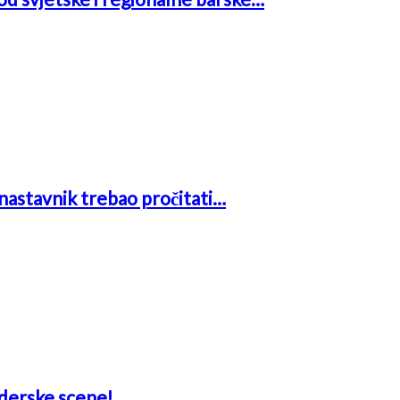
i nastavnik trebao pročitati…
aderske scene!