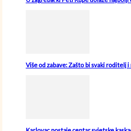
Više od zabave: Zašto bi svaki roditelj 
Karlovac postaje centar svjetske kask