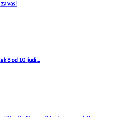
 za vas!
Čak 8 od 10 ljudi…