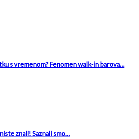
 bitku s vremenom? Fenomen walk-in barova…
niste znali! Saznali smo…