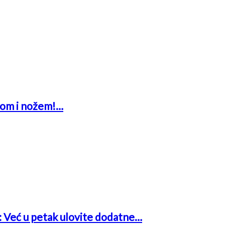
glom i nožem!…
a: Već u petak ulovite dodatne…