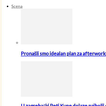
Scena
Pronašli smo idealan plan za afterwo
U zagrebački Peti Kupe dolaze najbolji