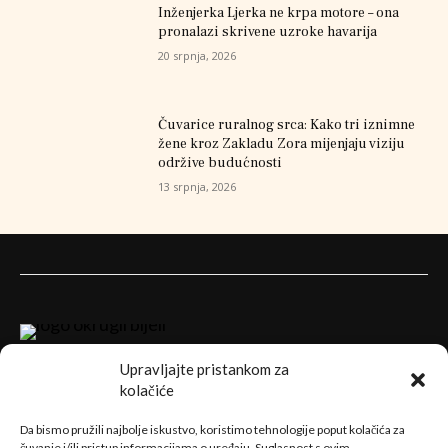
Inženjerka Ljerka ne krpa motore – ona
pronalazi skrivene uzroke havarija
20 srpnja, 2026
Čuvarice ruralnog srca: Kako tri iznimne
žene kroz Zakladu Zora mijenjaju viziju
održive budućnosti
13 srpnja, 2026
Upravljajte pristankom za
kolačiće
Da bismo pružili najbolje iskustvo, koristimo tehnologije poput kolačića za
čuvanje i/ili pristup informacijama o uređaju. Suglasnost s ovim