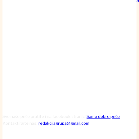
britve?
24 srpnja, 2026
Inženjerka Ljerka ne krpa motore – ona pronalazi skrivene uzroke
havarija
20 srpnja, 2026
Čuvarice ruralnog srca: Kako tri iznimne žene kroz Zakladu Zora
mijenjaju viziju održive budućnosti
13 srpnja, 2026
Sve naše priče pratite i na facebook stranici
Samo dobre priče
Kontaktirajte nas:
redakcijagrupa@gmail.com