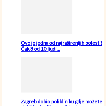
Ovo je jedna od najraširenijih bolesti!
Čak 8 od 10 ljudi…
Zagreb dobio polikliniku gdje možete