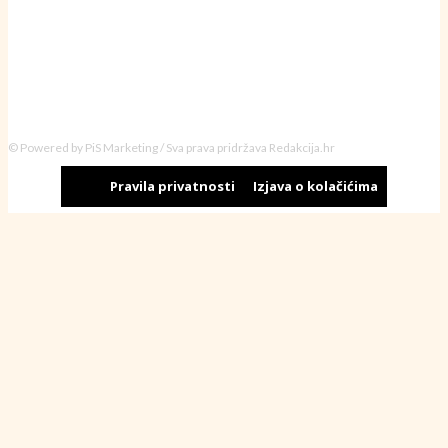
© Powered by PiS Marketing / Sva prava pridržava Redakcija.hr
Pravila privatnosti
Izjava o kolačićima