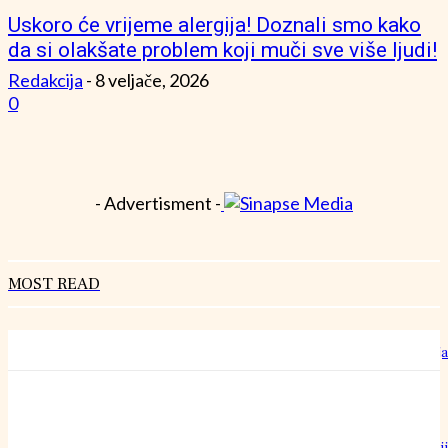
Uskoro će vrijeme alergija! Doznali smo kako
da si olakšate problem koji muči sve više ljudi!
Redakcija
-
8 veljače, 2026
0
- Advertisment -
MOST READ
Hrvatski rekorderi rasta: Kako izgleda rad u “šestoj brzini” bez staja
27 srpnja, 2026
Može li običan pamučni konac doista nadmašiti preciznost najoštri