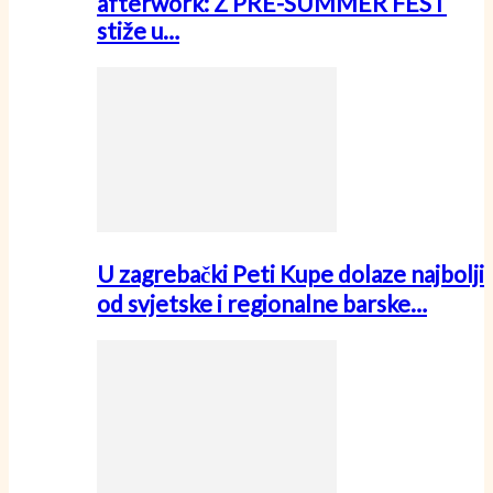
afterwork: Z PRE-SUMMER FEST
stiže u…
U zagrebački Peti Kupe dolaze najbolji
od svjetske i regionalne barske…