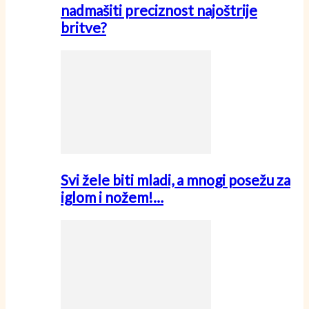
nadmašiti preciznost najoštrije
britve?
Svi žele biti mladi, a mnogi posežu za
iglom i nožem!…