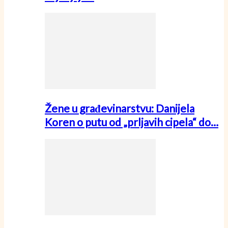
Žene u građevinarstvu: Danijela
Koren o putu od „prljavih cipela“ do…