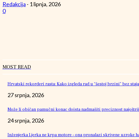
Redakcija
-
1 lipnja, 2026
0
MOST READ
Hrvatski rekorderi rasta: Kako izgleda rad u “šestoj brzini” bez staja
27 srpnja, 2026
Može li običan pamučni konac doista nadmašiti preciznost najoštrij
24 srpnja, 2026
Inženjerka Ljerka ne krpa motore – ona pronalazi skrivene uzroke h