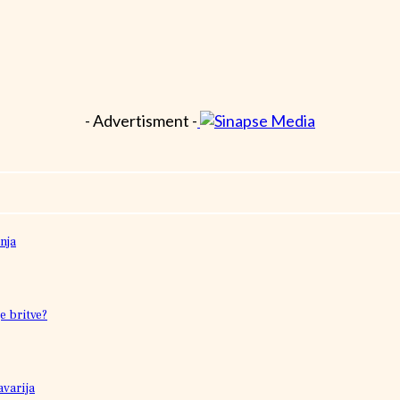
- Advertisment -
nja
e britve?
avarija