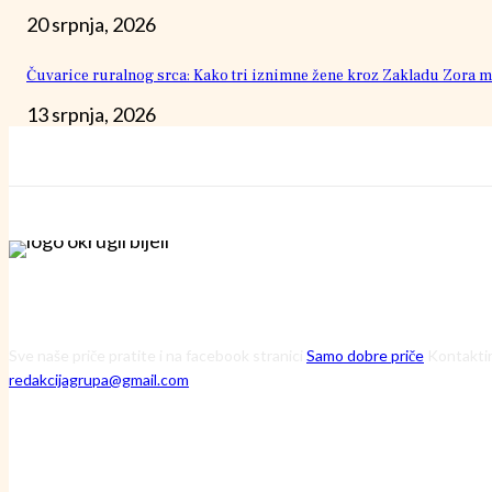
20 srpnja, 2026
Čuvarice ruralnog srca: Kako tri iznimne žene kroz Zakladu Zora mi
13 srpnja, 2026
Sve naše priče pratite i na facebook stranici
Samo dobre priče
Kontaktir
redakcijagrupa@gmail.com