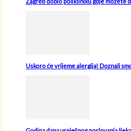
Zagreb dobio polikliniku gdje možete d
Uskoro će vrijeme alergija! Doznali sm
Godina dana uspješnog poslovanja ljek