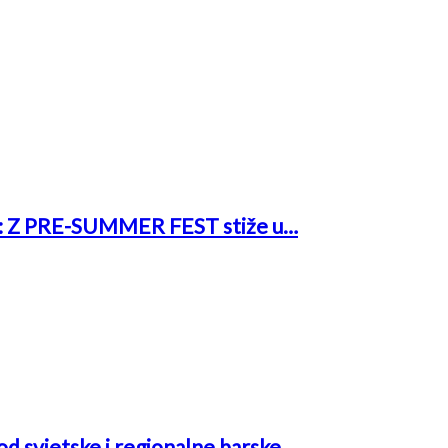
rk: Z PRE-SUMMER FEST stiže u…
 od svjetske i regionalne barske…