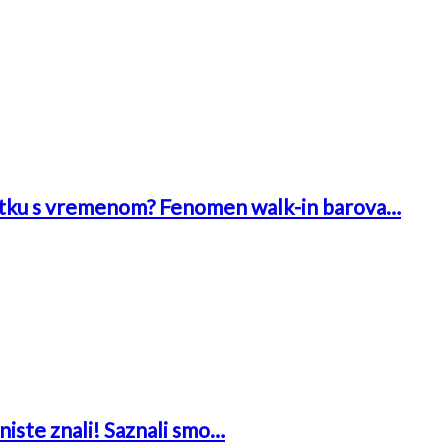
 bitku s vremenom? Fenomen walk-in barova…
niste znali! Saznali smo…