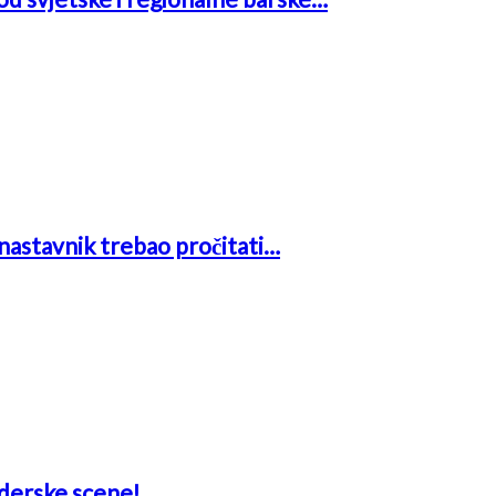
i nastavnik trebao pročitati…
aderske scene!