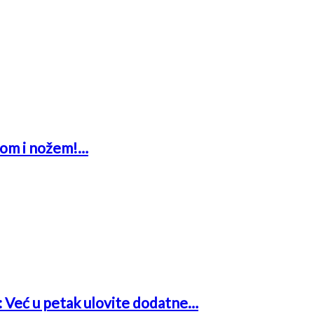
glom i nožem!…
a: Već u petak ulovite dodatne…