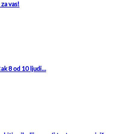
 za vas!
Čak 8 od 10 ljudi…