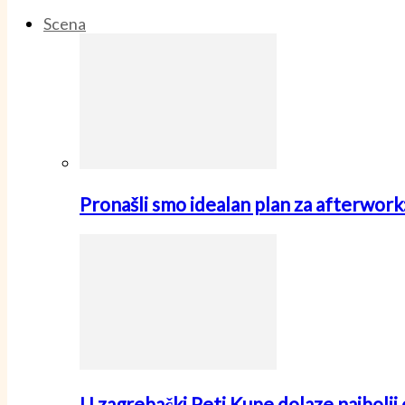
Scena
Pronašli smo idealan plan za afterwo
U zagrebački Peti Kupe dolaze najbolji