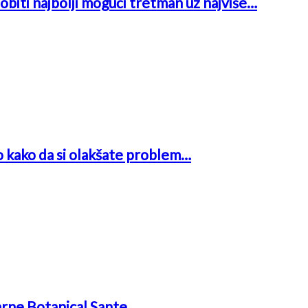
obiti najbolji mogući tretman uz najviše…
o kako da si olakšate problem…
arne Botanical Sante