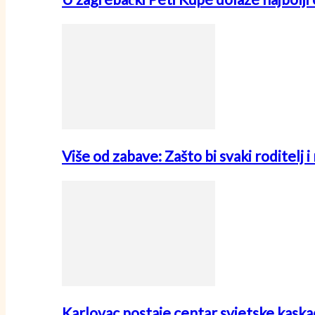
Više od zabave: Zašto bi svaki roditelj 
Karlovac postaje centar svjetske kask