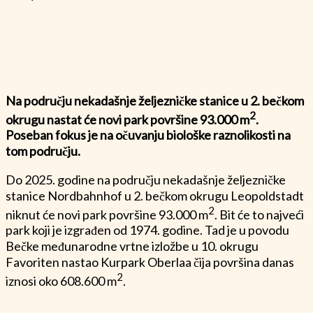
Na području nekadašnje željezničke stanice u 2. bečkom
2
okrugu nastat će novi park površine 93.000 m
.
Poseban fokus je na očuvanju biološke raznolikosti na
tom području.
Do 2025. godine na području nekadašnje željezničke
stanice Nordbahnhof u 2. bečkom okrugu Leopoldstadt
2
niknut će novi park površine 93.000 m
. Bit će to najveći
park koji je izgrađen od 1974. godine. Tad je u povodu
Bečke međunarodne vrtne izložbe u 10. okrugu
Favoriten nastao Kurpark Oberlaa čija površina danas
2
iznosi oko 608.600 m
.