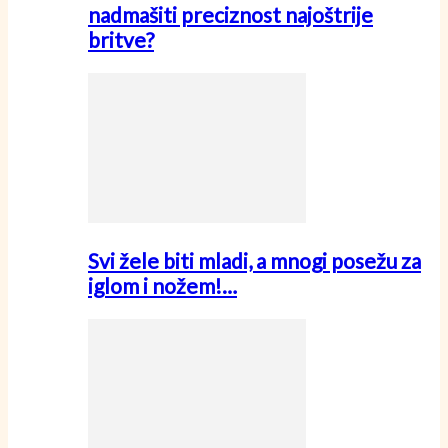
nadmašiti preciznost najoštrije
britve?
Svi žele biti mladi, a mnogi posežu za
iglom i nožem!…