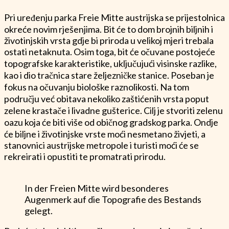
Pri uređenju parka Freie Mitte austrijska se prijestolnica
okreće novim rješenjima. Bit će to dom brojnih biljnih i
životinjskih vrsta gdje bi priroda u velikoj mjeri trebala
ostati netaknuta. Osim toga, bit će očuvane postojeće
topografske karakteristike, uključujući visinske razlike,
kao i dio tračnica stare željezničke stanice. Poseban je
fokus na očuvanju biološke raznolikosti. Na tom
području već obitava nekoliko zaštićenih vrsta poput
zelene krastače i livadne gušterice. Cilj je stvoriti zelenu
oazu koja će biti više od običnog gradskog parka. Ondje
će biljne i životinjske vrste moći nesmetano živjeti, a
stanovnici austrijske metropole i turisti moći će se
rekreirati i opustiti te promatrati prirodu.
In der Freien Mitte wird besonderes
Augenmerk auf die Topografie des Bestands
gelegt.