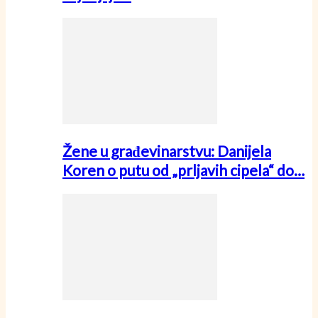
Žene u građevinarstvu: Danijela
Koren o putu od „prljavih cipela“ do…