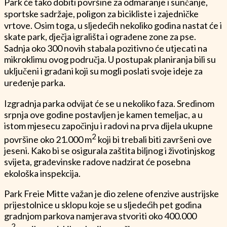
Park će tako dobiti površine za odmaranje i sunčanje,
sportske sadržaje, poligon za bicikliste i zajedničke
vrtove. Osim toga, u sljedećih nekoliko godina nastat će i
skate park, dječja igrališta i ograđene zone za pse.
Sadnja oko 300 novih stabala pozitivno će utjecati na
mikroklimu ovog područja. U postupak planiranja bili su
uključeni i građani koji su mogli poslati svoje ideje za
uređenje parka.
Izgradnja parka odvijat će se u nekoliko faza. Sredinom
srpnja ove godine postavljen je kamen temeljac, a u
istom mjesecu započinju i radovi na prva dijela ukupne
2
površine oko 21.000 m
koji bi trebali biti završeni ove
jeseni. Kako bi se osigurala zaštita biljnog i životinjskog
svijeta, građevinske radove nadzirat će posebna
ekološka inspekcija.
Park Freie Mitte važan je dio zelene ofenzive austrijske
prijestolnice u sklopu koje se u sljedećih pet godina
gradnjom parkova namjerava stvoriti oko 400.000
2