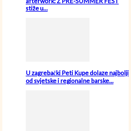
afterwork: Z PRE-SUMMER FEST
stiže u…
U zagrebački Peti Kupe dolaze najbolji
od svjetske i regionalne barske…