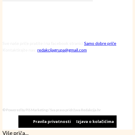
Sve naše priče pratite i na facebook stranici
Samo dobre priče
Kontaktirajte nas:
redakcijagrupa@gmail.com
© Powered by PiS Marketing / Sva prava pridržava Redakcija.hr
Pravila privatnosti
Izjava o kolačićima
Više priča...