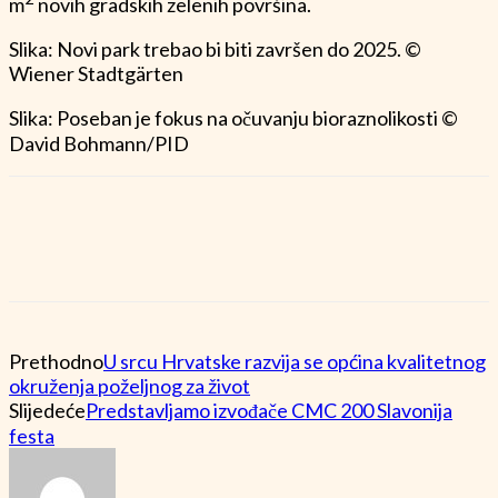
m
novih gradskih zelenih površina.
Slika: Novi park trebao bi biti završen do 2025. ©
Wiener Stadtgärten
Slika: Poseban je fokus na očuvanju bioraznolikosti ©
David Bohmann/PID
Prethodno
U srcu Hrvatske razvija se općina kvalitetnog
okruženja poželjnog za život
Slijedeće
Predstavljamo izvođače CMC 200 Slavonija
festa