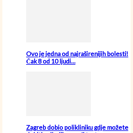
Ovo je jedna od najraširenijih bolesti!
Čak 8 od 10 ljudi…
Zagreb dobio polikliniku gdje možete