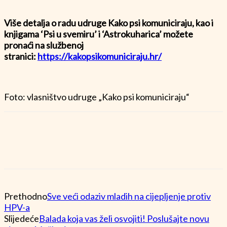
Više detalja o radu udruge Kako psi komuniciraju, kao i
knjigama ‘Psi u svemiru’ i ‘Astrokuharica’ možete
pronaći na službenoj
stranici:
https://kakopsikomuniciraju.hr/
Foto: vlasništvo udruge „Kako psi komuniciraju“
Prethodno
Sve veći odaziv mladih na cijepljenje protiv
HPV-a
Slijedeće
Balada koja vas želi osvojiti! Poslušajte novu