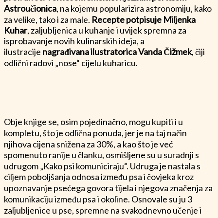
Astroučionica
, na kojemu popularizira astronomiju, kako
za velike, tako i za male.
Recepte potpisuje Miljenka
Kuhar
, zaljubljenica u kuhanje i uvijek spremna za
isprobavanje novih kulinarskih ideja, a
ilustracije
nagrađivana ilustratorica Vanda Čižmek
, čiji
odlični radovi „nose“ cijelu kuharicu.
Obje knjige se, osim pojedinačno, mogu kupiti i u
kompletu, što je odlična ponuda, jer je na taj način
njihova cijena snižena za 30%, a kao što je već
spomenuto ranije u članku, osmišljene su u suradnji s
udrugom „Kako psi komuniciraju“. Udruga je nastala s
ciljem poboljšanja odnosa između psa i čovjeka kroz
upoznavanje psećega govora tijela i njegova značenja za
komunikaciju između psa i okoline. Osnovale su ju 3
zaljubljenice u pse, spremne na svakodnevno učenje i