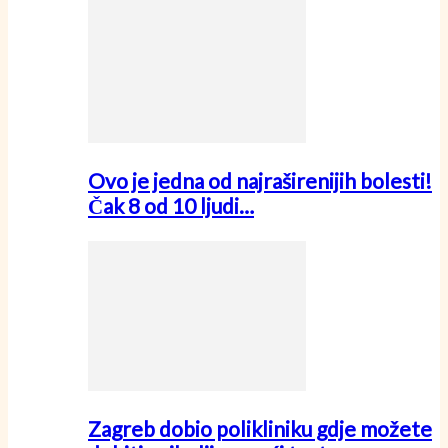
Ovo je jedna od najraširenijih bolesti!
Čak 8 od 10 ljudi…
Zagreb dobio polikliniku gdje možete