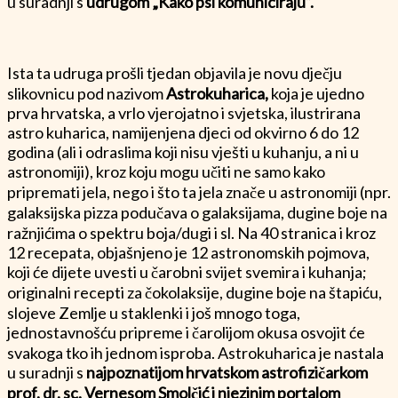
u suradnji s
udrugom „Kako psi komuniciraju“.
Ista ta udruga prošli tjedan objavila je novu dječju
slikovnicu pod nazivom
Astrokuharica,
koja je ujedno
prva hrvatska, a vrlo vjerojatno i svjetska, ilustrirana
astro kuharica, namijenjena djeci od okvirno 6 do 12
godina (ali i odraslima koji nisu vješti u kuhanju, a ni u
astronomiji), kroz koju mogu učiti ne samo kako
pripremati jela, nego i što ta jela znače u astronomiji (npr.
galaksijska pizza podučava o galaksijama, dugine boje na
ražnjićima o spektru boja/dugi i sl. Na 40 stranica i kroz
12 recepata, objašnjeno je 12 astronomskih pojmova,
koji će dijete uvesti u čarobni svijet svemira i kuhanja;
originalni recepti za čokolaksije, dugine boje na štapiću,
slojeve Zemlje u staklenki i još mnogo toga,
jednostavnošću pripreme i čarolijom okusa osvojit će
svakoga tko ih jednom isproba. Astrokuharica je nastala
u suradnji s
najpoznatijom hrvatskom astrofizičarkom
prof. dr. sc. Vernesom Smolčić i njezinim portalom