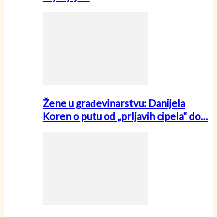
Žene u građevinarstvu: Danijela
Koren o putu od „prljavih cipela“ do…