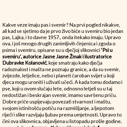
Kakve veze imaju pas i svemir? Na prvi pogled nikakve,
ali kad se sjetimo da je prvo živo biće u svemiru bio jedan
pas, Lajka, i to davne 1957., onda itekako imaju. Upravo
ova, i još mnogo drugih zanimljivih činjenica i zgoda o
psima i svemiru, opisane su u dječjoj slikovnici
‘Psi u
svemiru’, autorice Jasne Jasne Žmak i ilustratorice
Dubravke Kolanović
, koje smatraju kako dječja
radoznalost i mašta ne poznaju granice, a da su svemir,
zvijezde, letjelice, nebo i planeti čaroban svijet u koji
djeca mogu uroniti i uživati učeći. A kada tomu dodamo i
pse, koji u ovom slučaju lete, odnosno letjeli su u taj
nedostižan i beskrajan svemir, imamo savršenu priču.
Dobre priče uspijevaju povezati stvarnost i maštu,
svojom istinitošću potiču na razmišljanje, a ljepotom
riječi i slike razvijaju ljubav prema umjetnosti. Upravo to
čini ova slikovnica, objavljena u listopadu prošle godine,