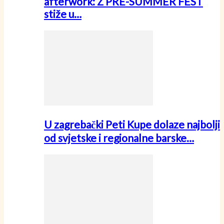
afterwork: Z PRE-SUMMER FEST
stiže u…
U zagrebački Peti Kupe dolaze najbolji
od svjetske i regionalne barske…