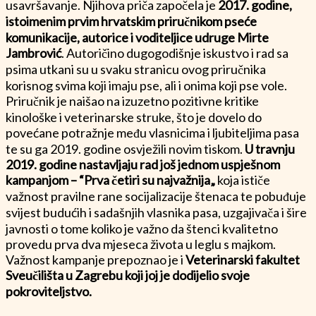
usavršavanje. Njihova priča započela je
2017. godine,
istoimenim prvim hrvatskim priručnikom pseće
komunikacije, autorice i voditeljice udruge Mirte
Jambrović
. Autoričino dugogodišnje iskustvo i rad sa
psima utkani su u svaku stranicu ovog priručnika
korisnog svima koji imaju pse, ali i onima koji pse vole.
Priručnik je naišao na izuzetno pozitivne kritike
kinološke i veterinarske struke, što je dovelo do
povećane potražnje među vlasnicima i ljubiteljima pasa
te su ga 2019. godine osvježili novim tiskom.
U travnju
2019. godine nastavljaju rad još jednom uspješnom
kampanjom – “Prva četiri su najvažnija„
koja ističe
važnost pravilne rane socijalizacije štenaca te pobuđuje
svijest budućih i sadašnjih vlasnika pasa, uzgajivača i šire
javnosti o tome koliko je važno da štenci kvalitetno
provedu prva dva mjeseca života u leglu s majkom.
Važnost kampanje prepoznao je i
Veterinarski fakultet
Sveučilišta u Zagrebu koji joj je dodijelio svoje
pokroviteljstvo.