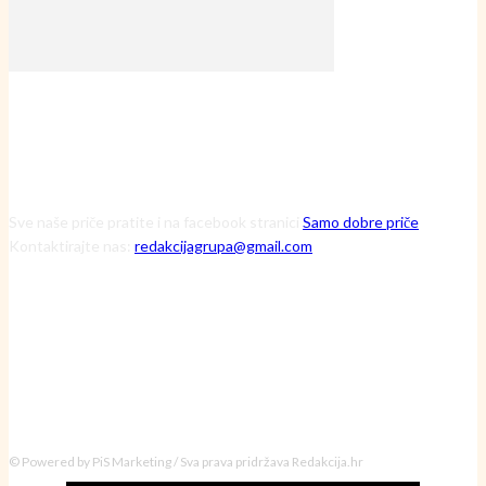
Sve naše priče pratite i na facebook stranici
Samo dobre priče
Kontaktirajte nas:
redakcijagrupa@gmail.com
© Powered by PiS Marketing / Sva prava pridržava Redakcija.hr