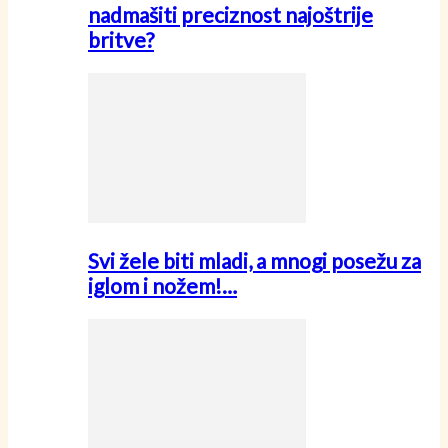
nadmašiti preciznost najoštrije
britve?
Svi žele biti mladi, a mnogi posežu za
iglom i nožem!…