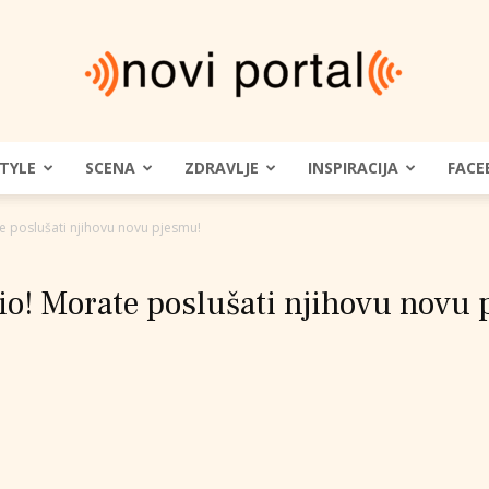
STYLE
SCENA
ZDRAVLJE
INSPIRACIJA
FACE
Novi
e poslušati njihovu novu pjesmu!
vio! Morate poslušati njihovu novu 
Portal
|