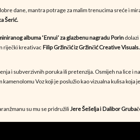
 dobre dane, mantra potrage za malim trenucima sreće i mira
a Šerić.
HR
iniranog albuma ‘Ennui’ za glazbenu nagradu Porin
dolazi
an riječki kreativac
Filip Gržinčić iz Gržinčić Creative Visuals.
nja i subverzivnih poruka ili pretenzija. Osmijeh na lice i n
om kamenolomu Voz koji je poslužio kao vizualna kulisa koja j
u aranžmanu su mu se pridružili
Jere Šešelja i Dalibor Grubač