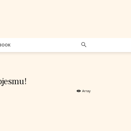
BOOK
pjesmu!
Array