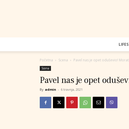
LIFE
Početna
Scena
Pavel nas je opet oduševio! Morat
Scena
Pavel nas je opet oduše
By
admin
-
6 travnja, 2021