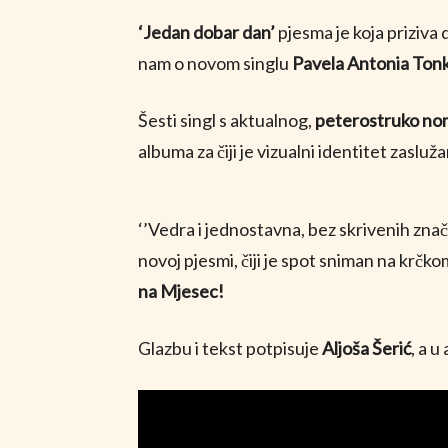
‘Jedan dobar dan’
pjesma je koja priziva
nam o novom singlu
Pavela Antonia Tonk
Šesti singl s aktualnog,
peterostruko nom
albuma za čiji je vizualni identitet zasluž
‘’Vedra i jednostavna, bez skrivenih znače
novoj pjesmi, čiji je spot sniman na krčk
na Mjesec!
Glazbu i tekst potpisuje
Aljoša Šerić
, a 