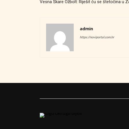
Vesna Škare Ožbolt: Riješit ću se štetočina u 
admin
https://noviportal.com.hr