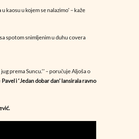
 u kaosu u kojem se nalazimo’ – kaže
 sa spotom snimljenim u duhu covera
a jug prema Suncu.’’ – poručuje Aljoša o
e
Pavel i ‘Jedan dobar dan’ lansirala ravno
ević.